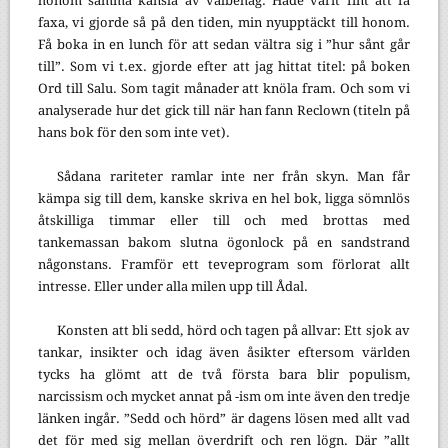
honom samma känsla av välbehag. Hade varit fint att få
faxa, vi gjorde så på den tiden, min nyupptäckt till honom.
Få boka in en lunch för att sedan vältra sig i ”hur sånt går
till”. Som vi t.ex. gjorde efter att jag hittat titel: på boken
Ord till Salu. Som tagit månader att knöla fram. Och som vi
analyserade hur det gick till när han fann Reclown (titeln på
hans bok för den som inte vet).
Sådana rariteter ramlar inte ner från skyn. Man får
kämpa sig till dem, kanske skriva en hel bok, ligga sömnlös
åtskilliga timmar eller till och med brottas med
tankemassan bakom slutna ögonlock på en sandstrand
någonstans. Framför ett teveprogram som förlorat allt
intresse. Eller under alla milen upp till Ådal.
Konsten att bli sedd, hörd och tagen på allvar: Ett sjok av
tankar, insikter och idag även åsikter eftersom världen
tycks ha glömt att de två första bara blir populism,
narcissism och mycket annat på -ism om inte även den tredje
länken ingår. ”Sedd och hörd” är dagens lösen med allt vad
det för med sig mellan överdrift och ren lögn. Där ”allt