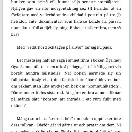
butiken som också vill kunna sälja senaste storsäljaren.
Nyligen gav en stor morgontidning sex (!) helsidor åt en
författare med vederbörande avbildad i porträtt på tre (!)
helsidor. Inte dokumentärt som kanske kunde ha passat,
utan i konstfull ateljébelysning. Boken är säkert bra, men så
bra?
Med ”Sedd, hörd och tagen på allvar” tar jag nu paus.
Det mesta jag haft att säga i ämnet finns i boken Öga mot
Öga. Sammanfattat men också pedagogiskt åskådliggjort via
bortåt hundra fallstudier. När boken närmade sig sin
fullbordan insåg vi att den faktiskt inte ”bara” blev en bok
om reklam utan lika mycket en bok om ”kommunikation”.
Därav undertitelns sista rad. Att göra en bra annons liknar
på många sätt ”konsten att inträda i ett rum fullt med
okända”.
Många som bara ”ser och hör” om boken upptäcker inte
dess ”allvar”. Därför går vi gärna ut och pratar om dem. Vi
var nyligen på Forsbergs Skola. Ett femtiotal ”ettor” var