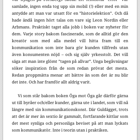
samlade, ingen enda tog upp sin mobil (!) eller med en min
antydde att man var utsatt för en ”historielektion”. Och då
hade ändå ingen hört talas om vare sig Leon Nordin eller
Arbmans. Praktiskt taget alla jobb i boken var nyheter för
dem. Varje story bakom fascinerade, som de alltid gör den
kreatör som med alla medel vill hitta fram till en
kommunikation som inte bara gör kunden tillfreds utan
även konsumenten nöjd – och sig själv yrkesstolt. Det vill
säga att man inte glömt ”tagen på allvar”. Unga begåvningar
söker inspiration från de som redan prövat det mesta.
Redan proppmätta menar att bättre än som det är nu blir
det inte. Och har framför allt aldrig varit.
Vi som står bakom boken Öga mot Öga går därför gärna
ut till byråer och/eller kunder, gärna ute i landet, som vill nå
längre med sin kommunikationskonst. Där Guldägget, trots
att det är mer än sextio år gammalt, fortfarande kittlar som
det mest synliga och personliga beviset på att man lyckats
som kommunikatör. Inte i teorin utan i praktiken.