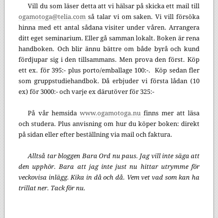
Vill du som läser detta att vi hälsar på skicka ett mail till
ogamotoga@telia.com
så talar vi om saken. Vi vill försöka
hinna med ett antal sådana visiter under våren. Arrangera
ditt eget seminarium. Eller gå samman lokalt. Boken är rena
handboken. Och blir ännu bättre om både byrå och kund
fördjupar sig i den tillsammans. Men prova den först. Köp
ett ex. för 395:- plus porto/emballage 100:-. Köp sedan fler
som gruppstudiehandbok. Då erbjuder vi första lådan (10
ex) för 3000:- och varje ex därutöver för 325:-
På vår hemsida
www.ogamotoga.nu
finns mer att läsa
och studera. Plus anvisning om hur du köper boken: direkt
på sidan eller efter beställning via mail och faktura.
Alltså tar bloggen Bara Ord nu paus. Jag vill inte säga att
den upphör. Bara att jag inte just nu hittar utrymme för
veckovisa inlägg. Kika in då och då. Vem vet vad som kan ha
trillat ner. Tack för nu.