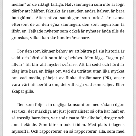
mellan” är de riktigt farliga. Halvsanningen som inte är lögn
därför att hälften faktiskt är sant, den andra halvan är bara
bortglömd. Alternativa sanningar som också är sanna
eftersom de är den egna sanningen, den som ingen kan ta
ifrån en. Fejkade nyheter som också är nyheter ända tills de
granskas, vilket kan ske hundra år senare.
För den som känner behov av att bättra på sin historia är
sedd och hörd allt som idag behövs. Men läggs ”tagen på
allvar” till blir allt mycket svårare. Att bli sedd och hörd är
idag inte bara en fråga om vad du uträttat utan lika mycket
om vad media, påhejat av flinka tipslämnare (PR), anser
vara värt att berätta om, det vill säga vad som säljer. Eller
skapar gilla.
Den som följer sin dagliga konsumtion med sådana ögon
ser t.ex. det märkliga att just journalister så ofta har haft en
så trasslig barndom, varit så utsatta för alkohol, droger och
annat elände. Som blir en bok i tiden. Med plats i dagens
myssoffa. Och rapporterar en så rapporterar alla, som med