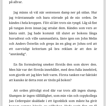
på allvar.
Jag minns så väl när sentensen damp ner på sidan. Hur
jag tvärstannade och bara stirrade på de nio orden. De
kändes i hela kroppen. Flöt så lätt trots sin tyngd. Låg så fint
på tungan även innan jag uttalat dem. Kändes som vers av
bästa snitt. Jag hade kommit till slutet av bokens långa
huvudtext och ville sammanfatta, läste igen om John Melin
och Anders Österlin och greps än en gång av Johns ord att
ett oavvisligt kriterium på bra reklam är att den är
”anständig”.
En fin formulering smeker förstås den som skrev den.
Men här var det förstås innehållet, med dess fulla innebörd,
som gjorde att jag blev helt varm. Första tanken var faktiskt
att kanske är detta rent av titeln på boken?
Att orden plötsligt stod där var trots allt ingen slump.
Slumpen är ingen tillfällighet, som min vän och copykollega
Jan Cederquist skaldade i ett ögonblick som måste ha givit