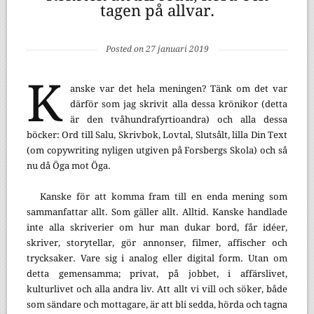
tagen på allvar.
Posted on 27 januari 2019
K
anske var det hela meningen? Tänk om det var
därför som jag skrivit alla dessa krönikor (detta
är den tvåhundrafyrtioandra) och alla dessa
böcker: Ord till Salu, Skrivbok, Lovtal, Slutsålt, lilla Din Text
(om copywriting nyligen utgiven på Forsbergs Skola) och så
nu då Öga mot Öga.
Kanske för att komma fram till en enda mening som
sammanfattar allt. Som gäller allt. Alltid. Kanske handlade
inte alla skriverier om hur man dukar bord, får idéer,
skriver, storytellar, gör annonser, filmer, affischer och
trycksaker. Vare sig i analog eller digital form. Utan om
detta gemensamma; privat, på jobbet, i affärslivet,
kulturlivet och alla andra liv. Att allt vi vill och söker, både
som sändare och mottagare, är att bli sedda, hörda och tagna