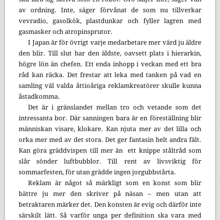
av ordning. Inte, säger förvånat de som nu tillverkar
vevradio, gasolkök, plastdunkar och fyller lagren med
gasmasker och atropinsprutor.
I Japan är för övrigt varje medarbetare mer värd ju äldre
den blir. Till slut har den äldste, oavsett plats i hierarkin,
högre lön än chefen. Ett enda inhopp i veckan med ett bra
råd kan räcka. Det frestar att leka med tanken på vad en
samling väl valda åttioåriga reklamkreatörer skulle kunna
åstadkomma.
Det är i gränslandet mellan tro och vetande som det
intressanta bor. Där sanningen bara är en föreställning blir
människan visare, klokare. Kan njuta mer av det lilla och
orka mer med av det stora. Det ger fantasin helt andra fält.
Kan göra gräddvispen till mer än
ett knippe ståltråd som
slår sönder luftbubblor. Till rent av livsviktig för
sommarfesten, för utan grädde ingen jorgubbstårta.
Reklam är något så märkligt som en konst som blir
bättre ju mer den skriver på näsan – men utan att
betraktaren märker det. Den konsten är evig och därför inte
särskilt lätt. Så varför unga per definition ska vara med