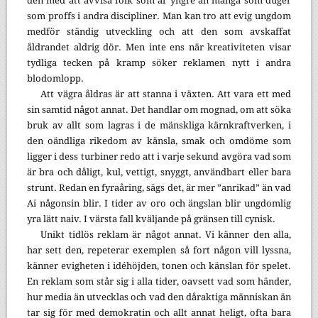
den med att avvisa folk som är yngre än många som duger
som proffs i andra discipliner. Man kan tro att evig ungdom
medför ständig utveckling och att den som avskaffat
åldrandet aldrig dör. Men inte ens när kreativiteten visar
tydliga tecken på kramp söker reklamen nytt i andra
blodomlopp.
Att vägra åldras är att stanna i växten. Att vara ett med
sin samtid något annat. Det handlar om mognad, om att söka
bruk av allt som lagras i de mänskliga kärnkraftverken, i
den oändliga rikedom av känsla, smak och omdöme som
ligger i dess turbiner redo att i varje sekund avgöra vad som
är bra och dåligt, kul, vettigt, snyggt, användbart eller bara
strunt. Redan en fyraåring, sägs det, är mer ”anrikad” än vad
Ai någonsin blir. I tider av oro och ängslan blir ungdomlig
yra lätt naiv. I värsta fall kväljande på gränsen till cynisk.
Unikt tidlös reklam är något annat. Vi känner den alla,
har sett den, repeterar exemplen så fort någon vill lyssna,
känner evigheten i idéhöjden, tonen och känslan för spelet.
En reklam som står sig i alla tider, oavsett vad som händer,
hur media än utvecklas och vad den dåraktiga människan än
tar sig för med demokratin och allt annat heligt, ofta bara