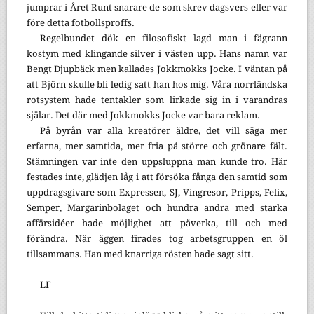
jumprar i Året Runt snarare de som skrev dagsvers eller var
före detta fotbollsproffs.
Regelbundet dök en filosofiskt lagd man i fägrann
kostym med klingande silver i västen upp. Hans namn var
Bengt Djupbäck men kallades Jokkmokks Jocke. I väntan på
att Björn skulle bli ledig satt han hos mig. Våra norrländska
rotsystem hade tentakler som lirkade sig in i varandras
själar. Det där med Jokkmokks Jocke var bara reklam.
På byrån var alla kreatörer äldre, det vill säga mer
erfarna, mer samtida, mer fria på större och grönare fält.
Stämningen var inte den uppsluppna man kunde tro. Här
festades inte, glädjen låg i att försöka fånga den samtid som
uppdragsgivare som Expressen, SJ, Vingresor, Pripps, Felix,
Semper, Margarinbolaget och hundra andra med starka
affärsidéer hade möjlighet att påverka, till och med
förändra. När äggen firades tog arbetsgruppen en öl
tillsammans. Han med knarriga rösten hade sagt sitt.
LF