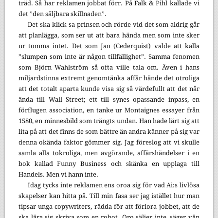
träd. Så har reklamen jobbat förr. På Falk & Pihl kallade vi
det ”den säljbara skillnaden”.
Det ska klick sa prinsen och rörde vid det som aldrig går
att planlägga, som ser ut att bara hända men som inte sker
ur tomma intet. Det som Jan (Cederquist) valde att kalla
”slumpen som inte är någon tillfällighet”. Samma fenomen
som Björn Wahlström så ofta ville tala om. Även i hans
miljardstinna extremt genomtänka affär hände det otroliga
att det totalt aparta kunde visa sig så värdefullt att det når
ända till Wall Street; ett till synes opassande inpass, en
förflugen association, en tanke ur Montaignes essayer från
1580, en minnesbild som trängts undan. Han hade lärt sig att
lita på att det finns de som bättre än andra känner på sig var
denna okända faktor gömmer sig. Jag föreslog att vi skulle
samla alla tokroliga, men avgörande, affärshändelser i en
bok kallad Funny Business och skänka en upplaga till
Handels. Men vi hann inte.
Idag tycks inte reklamen ens oroa sig för vad Ai:s livlösa
skapelser kan hitta på. Till min fasa ser jag istället hur man
tipsar unga copywriters, rädda för att förlora jobbet, att de
ska lära sig skriva som en robot. Oro säljer inte, säger vän