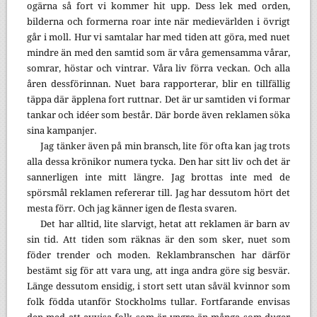
ogärna så fort vi kommer hit upp. Dess lek med orden,
bilderna och formerna roar inte när medievärlden i övrigt
går i moll. Hur vi samtalar har med tiden att göra, med nuet
mindre än med den samtid som är våra gemensamma vårar,
somrar, höstar och vintrar. Våra liv förra veckan. Och alla
åren dessförinnan. Nuet bara rapporterar, blir en tillfällig
täppa där äpplena fort ruttnar. Det är ur samtiden vi formar
tankar och idéer som består. Där borde även reklamen söka
sina kampanjer.
Jag tänker även på min bransch, lite för ofta kan jag trots
alla dessa krönikor numera tycka. Den har sitt liv och det är
sannerligen inte mitt längre. Jag brottas inte med de
spörsmål reklamen refererar till. Jag har dessutom hört det
mesta förr. Och jag känner igen de flesta svaren.
Det har alltid, lite slarvigt, hetat att reklamen är barn av
sin tid. Att tiden som räknas är den som sker, nuet som
föder trender och moden. Reklambranschen har därför
bestämt sig för att vara ung, att inga andra göre sig besvär.
Länge dessutom ensidig, i stort sett utan såväl kvinnor som
folk födda utanför Stockholms tullar. Fortfarande envisas