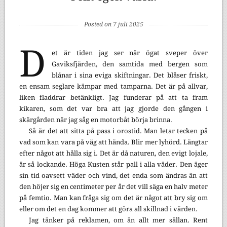
Posted on 7 juli 2025
D
et är tiden jag ser när ögat sveper över
Gaviksfjärden, den samtida med bergen som
blånar i sina eviga skiftningar. Det blåser friskt,
en ensam seglare kämpar med tamparna. Det är på allvar,
liken fladdrar betänkligt. Jag funderar på att ta fram
kikaren, som det var bra att jag gjorde den gången i
skärgården när jag såg en motorbåt börja brinna.
Så är det att sitta på pass i orostid. Man letar tecken på
vad som kan vara på väg att hända. Blir mer lyhörd. Längtar
efter något att hålla sig i. Det är då naturen, den evigt lojale,
är så lockande. Höga Kusten står pall i alla väder. Den äger
sin tid oavsett väder och vind, det enda som ändras än att
den höjer sig en centimeter per år det vill säga en halv meter
på femtio. Man kan fråga sig om det är något att bry sig om
eller om det en dag kommer att göra all skillnad i värden.
Jag tänker på reklamen, om än allt mer sällan. Rent