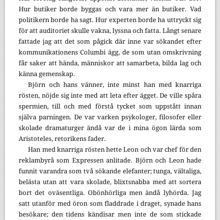
Hur butiker borde byggas och vara mer än butiker. Vad
politikern borde ha sagt. Hur experten borde ha uttryckt sig
för att auditoriet skulle vakna, lyssna och fatta. Långt senare
fattade jag att det som pågick där inne var sökandet efter
kommunikationens Columbi ägg, de som utan omskrivning
får saker att hända, människor att samarbeta, bilda lag och
känna gemenskap.
Björn och hans vänner, inte minst han med knarriga
rösten, nöjde sig inte med att leta efter ägget. De ville spåra
spermien, till och med förstå tycket som uppstått innan
själva parningen. De var varken psykologer, filosofer eller
skolade dramaturger ändå var de i mina ögon lärda som
Aristoteles, retorikens fader.
Han med knarriga rösten hette Leon och var chef för den
reklambyrå som Expressen anlitade. Björn och Leon hade
funnit varandra som två sökande elefanter; tunga, vältaliga,
belästa utan att vara skolade, blixtsnabba med att sortera
bort det oväsentliga. Obönhörliga men ändå lyhörda. Jag
satt utanför med öron som fladdrade i draget, synade hans
besökare; den tidens kändisar men inte de som stickade