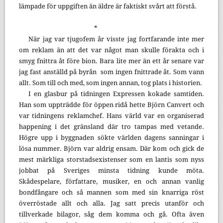
lämpade för uppgiften än äldre är faktiskt svårt att förstå.
*
När jag var tjugofem år visste jag fortfarande inte mer
om reklam än att det var något man skulle förakta och i
smyg fnittra åt före bion. Bara lite mer än ett år senare var
jag fast anställd på byrån
som ingen fnittrade åt. Som vann
allt. Som till och med, som ingen annan, tog plats i historien.
I en glasbur på tidningen Expressen kokade samtiden.
Han som uppträdde för öppen ridå hette Björn Canvert och
var tidningens reklamchef. Hans värld var en organiserad
happening i det gränsland där tro tampas med vetande.
Högre upp i byggnaden sökte världen dagens sanningar i
lösa nummer. Björn var aldrig ensam. Där kom och gick de
mest märkliga storstadsexistenser som en lantis som nyss
jobbat på Sveriges minsta tidning kunde möta.
Skådespelare, författare, musiker, en och annan vanlig
bondfångare och så mannen som med sin knarriga röst
överröstade allt och alla. Jag satt precis utanför och
tillverkade bilagor, såg dem komma och gå. Ofta även