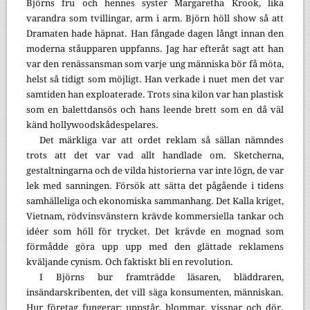
Björns fru och hennes syster Margaretha Krook, lika
varandra som tvillingar, arm i arm. Björn höll show så att
Dramaten hade häpnat. Han fångade dagen långt innan den
moderna ståupparen uppfanns. Jag har efteråt sagt att han
var den renässansman som varje ung människa bör få möta,
helst så tidigt som möjligt. Han verkade i nuet men det var
samtiden han exploaterade. Trots sina kilon var han plastisk
som en balettdansös och hans leende brett som en då väl
känd hollywoodskådespelares.
Det märkliga var att ordet reklam så sällan nämndes
trots att det var vad allt handlade om. Sketcherna,
gestaltningarna och de vilda historierna var inte lögn, de var
lek med sanningen. Försök att sätta det pågående i tidens
samhälleliga och ekonomiska sammanhang. Det Kalla kriget,
Vietnam, rödvinsvänstern krävde kommersiella tankar och
idéer som höll för trycket. Det krävde en mognad som
förmådde göra upp upp med den glättade reklamens
kväljande cynism. Och faktiskt bli en revolution.
I Björns bur framträdde läsaren, bläddraren,
insändarskribenten, det vill säga konsumenten, människan.
Hur företag fungerar; uppstår, blommar, vissnar och dör.