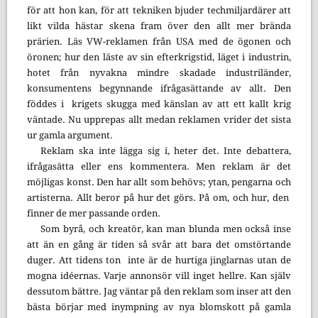
för att hon kan, för att tekniken bjuder techmiljardärer att
likt vilda hästar skena fram över den allt mer brända
prärien. Läs VW-reklamen från USA med de ögonen och
öronen; hur den läste av sin efterkrigstid, läget i industrin,
hotet från nyvakna mindre skadade industriländer,
konsumentens begynnande ifrågasättande av allt. Den
föddes i
krigets skugga med känslan av att ett kallt krig
väntade. Nu upprepas allt medan reklamen vrider det sista
ur gamla argument.
Reklam ska inte lägga sig i, heter det. Inte debattera,
ifrågasätta eller ens kommentera. Men reklam är det
möjligas konst. Den har allt som behövs; ytan, pengarna och
artisterna. Allt beror på hur det görs. På om, och hur, den
finner de mer passande orden.
Som byrå, och kreatör, kan man blunda men också inse
att än en gång är tiden så svår att bara det omstörtande
duger. Att tidens ton inte är de hurtiga jinglarnas utan de
mogna idéernas. Varje annonsör vill inget hellre. Kan själv
dessutom bättre. Jag väntar på den reklam som inser att den
bästa börjar med inympning av nya blomskott på gamla