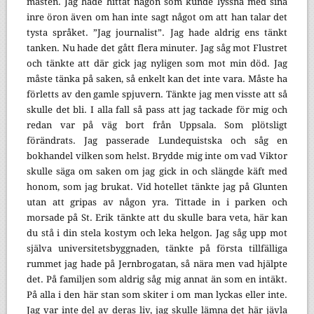
måsten. Jag hade hittat någon som kunde lyssna med sina
inre öron även om han inte sagt något om att han talar det
tysta språket. ”Jag journalist”. Jag hade aldrig ens tänkt
tanken. Nu hade det gått flera minuter. Jag såg mot Flustret
och tänkte att där gick jag nyligen som mot min död. Jag
måste tänka på saken, så enkelt kan det inte vara. Måste ha
förletts av den gamle spjuvern. Tänkte jag men visste att så
skulle det bli. I alla fall så pass att jag tackade för mig och
redan var på väg bort från Uppsala. Som plötsligt
förändrats. Jag passerade Lundequistska och såg en
bokhandel vilken som helst. Brydde mig inte om vad Viktor
skulle säga om saken om jag gick in och slängde käft med
honom, som jag brukat. Vid hotellet tänkte jag på Glunten
utan att gripas av någon yra. Tittade in i parken och
morsade på St. Erik tänkte att du skulle bara veta, här kan
du stå i din stela kostym och leka helgon. Jag såg upp mot
själva universitetsbyggnaden, tänkte på första tillfälliga
rummet jag hade på Jernbrogatan, så nära men vad hjälpte
det. På familjen som aldrig såg mig annat än som en intäkt.
På alla i den här stan som skiter i om man lyckas eller inte.
Jag var inte del av deras liv, jag skulle lämna det här jävla