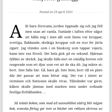
Posted on 29 april 2025
A
llt bara försvann, jorden öppnade sig och jag föll
men utan att ramla. Famlade i luften efter något
att hålla mig i men allt som fanns var kroppar,
svettiga, flabbande, skrikiga kroppar och en stor fet jävla
cigarr. Jag tömdes som i en hisskorg som tappar vajern,
hann inte ens förstå. Det hela gick på en sekund. Hjärnan
fylldes av skräck. Jag skulle falla mot en oändlig botten och
reagerade som ett djur som vet att de ska dö. Jag måste ut,
bort. Inte falla här. Gå, bara gå. Inte hem, bort till en plats
där det passar att man hittar mig. Det var i slutet av
terminen och Nationen skulle rivas. Tillståndet var givet,
kåken skulle jämnas med marken men under ordnade
festliga förhållanden….
Så inleds boken, som med all sannolikhet aldrig blir någon
bok, svenska förlag ger inte ut böcker om reklam skrivna av