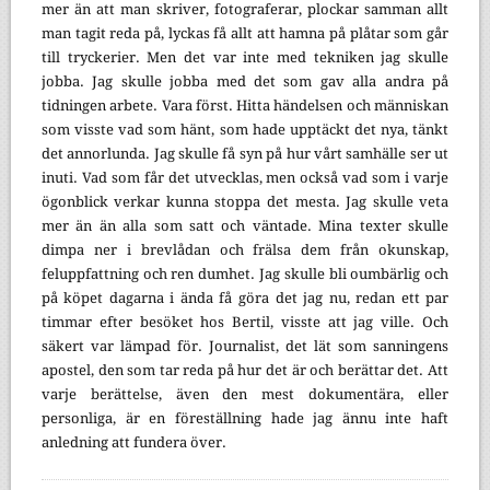
mer än att man skriver, fotograferar, plockar samman allt
man tagit reda på, lyckas få allt att hamna på plåtar som går
till tryckerier. Men det var inte med tekniken jag skulle
jobba. Jag skulle jobba med det som gav alla andra på
tidningen arbete. Vara först. Hitta händelsen och människan
som visste vad som hänt, som hade upptäckt det nya, tänkt
det annorlunda. Jag skulle få syn på hur vårt samhälle ser ut
inuti. Vad som får det utvecklas, men också vad som i varje
ögonblick verkar kunna stoppa det mesta. Jag skulle veta
mer än än alla som satt och väntade. Mina texter skulle
dimpa ner i brevlådan och frälsa dem från okunskap,
feluppfattning och ren dumhet. Jag skulle bli oumbärlig och
på köpet dagarna i ända få göra det jag nu, redan ett par
timmar efter besöket hos Bertil, visste att jag ville. Och
säkert var lämpad för. Journalist, det lät som sanningens
apostel, den som tar reda på hur det är och berättar det. Att
varje berättelse, även den mest dokumentära, eller
personliga, är en föreställning hade jag ännu inte haft
anledning att fundera över.