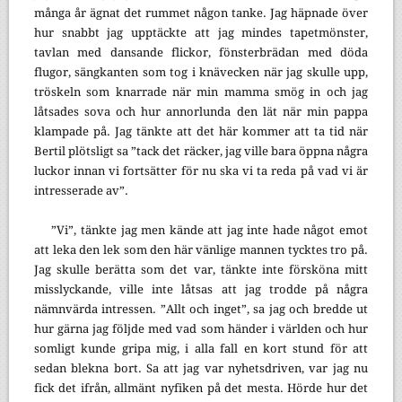
många år ägnat det rummet någon tanke. Jag häpnade över
hur snabbt jag upptäckte att jag mindes tapetmönster,
tavlan med dansande flickor, fönsterbrädan med döda
flugor, sängkanten som tog i knävecken när jag skulle upp,
tröskeln som knarrade när min mamma smög in och jag
låtsades sova och hur annorlunda den lät när min pappa
klampade på. Jag tänkte att det här kommer att ta tid när
Bertil plötsligt sa ”tack det räcker, jag ville bara öppna några
luckor innan vi fortsätter för nu ska vi ta reda på vad vi är
intresserade av”.
”Vi”, tänkte jag men kände att jag inte hade något emot
att leka den lek som den här vänlige mannen tycktes tro på.
Jag skulle berätta som det var, tänkte inte försköna mitt
misslyckande, ville inte låtsas att jag trodde på några
nämnvärda intressen. ”Allt och inget”, sa jag och bredde ut
hur gärna jag följde med vad som händer i världen och hur
somligt kunde gripa mig, i alla fall en kort stund för att
sedan blekna bort. Sa att jag var nyhetsdriven, var jag nu
fick det ifrån, allmänt nyfiken på det mesta. Hörde hur det