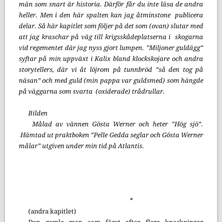
män som snart är historia. Därför får du inte läsa de andra
heller. Men i den här spalten kan jag åtminstone publicera
delar. Så här kapitlet som följer på det som (ovan) slutar med
att jag kraschar på väg till krigsskådeplatserna i skogarna
vid regementet där jag nyss gjort lumpen. ”Miljoner guldägg”
syftar på min uppväxt i Kalix bland klockskojare och andra
storytellers, där vi åt löjrom på tunnbröd ”så den tog på
näsan” och med guld (min pappa var guldsmed) som hängde
på väggarna som svarta (oxiderade) trådrullar.
Bilden
Målad av vännen Gösta Werner och heter ”Hög sjö”.
Hämtad ut praktboken ”Pelle Gedda seglar och Gösta Werner
målar” utgiven under min tid på Atlantis.
*
(andra kapitlet)