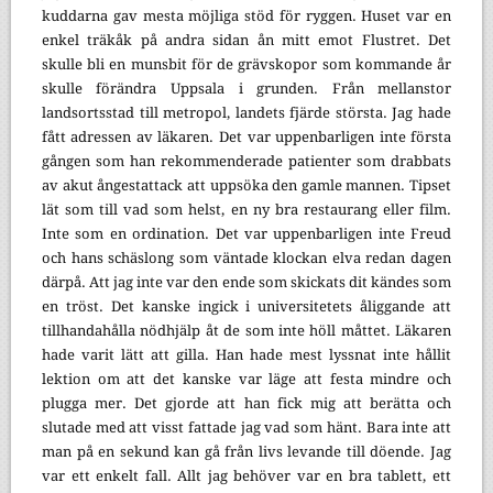
kuddarna gav mesta möjliga stöd för ryggen. Huset var en
enkel träkåk på andra sidan ån mitt emot Flustret. Det
skulle bli en munsbit för de grävskopor som kommande år
skulle förändra Uppsala i grunden. Från mellanstor
landsortsstad till metropol, landets fjärde största. Jag hade
fått adressen av läkaren. Det var uppenbarligen inte första
gången som han rekommenderade patienter som drabbats
av akut ångestattack att uppsöka den gamle mannen. Tipset
lät som till vad som helst, en ny bra restaurang eller film.
Inte som en ordination. Det var uppenbarligen inte Freud
och hans schäslong som väntade klockan elva redan dagen
därpå. Att jag inte var den ende som skickats dit kändes som
en tröst. Det kanske ingick i universitetets åliggande att
tillhandahålla nödhjälp åt de som inte höll måttet. Läkaren
hade varit lätt att gilla. Han hade mest lyssnat inte hållit
lektion om att det kanske var läge att festa mindre och
plugga mer. Det gjorde att han fick mig att berätta och
slutade med att visst fattade jag vad som hänt. Bara inte att
man på en sekund kan gå från livs levande till döende. Jag
var ett enkelt fall. Allt jag behöver var en bra tablett, ett