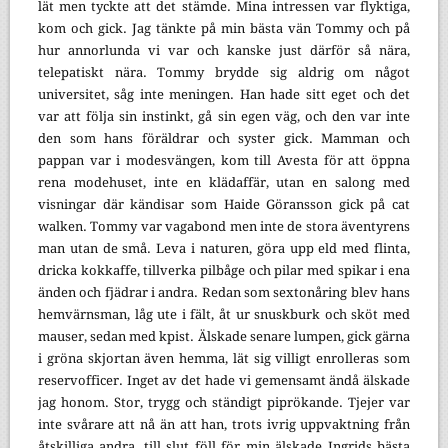
lät men tyckte att det stämde. Mina intressen var flyktiga,
kom och gick. Jag tänkte på min bästa vän Tommy och på
hur annorlunda vi var och kanske just därför så nära,
telepatiskt nära. Tommy brydde sig aldrig om något
universitet, såg inte meningen. Han hade sitt eget och det
var att följa sin instinkt, gå sin egen väg, och den var inte
den som hans föräldrar och syster gick. Mamman och
pappan var i modesvängen, kom till Avesta för att öppna
rena modehuset, inte en klädaffär, utan en salong med
visningar där kändisar som Haide Göransson gick på cat
walken. Tommy var vagabond men inte de stora äventyrens
man utan de små. Leva i naturen, göra upp eld med flinta,
dricka kokkaffe, tillverka pilbåge och pilar med spikar i ena
änden och fjädrar i andra. Redan som sextonåring blev hans
hemvärnsman, låg ute i fält, åt ur snuskburk och sköt med
mauser, sedan med kpist. Älskade senare lumpen, gick gärna
i gröna skjortan även hemma, lät sig villigt enrolleras som
reservofficer. Inget av det hade vi gemensamt ändå älskade
jag honom. Stor, trygg och ständigt piprökande. Tjejer var
inte svårare att nå än att han, trots ivrig uppvaktning från
åtskilliga andra, till slut föll för min älskade Ingrids bästa