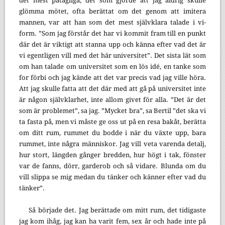
det mest påtagliga, det som gjorde att jag aldrig skulle
glömma mötet, ofta berättat om det genom att imitera
mannen, var att han som det mest självklara talade i vi-
form. ”Som jag förstår det har vi kommit fram till en punkt
där det är viktigt att stanna upp och känna efter vad det är
vi egentligen vill med det här universitet”. Det sista lät som
om han talade om universitet som en lös idé, en tanke som
for förbi och jag kände att det var precis vad jag ville höra.
Att jag skulle fatta att det där med att gå på universitet inte
är någon självklarhet, inte allom givet för alla. ”Det är det
som är problemet”, sa jag. ”Mycket bra”, sa Bertil ”det ska vi
ta fasta på, men vi måste ge oss ut på en resa bakåt, berätta
om ditt rum, rummet du bodde i när du växte upp, bara
rummet, inte några människor. Jag vill veta varenda detalj,
hur stort, längden gånger bredden, hur högt i tak, fönster
var de fanns, dörr, garderob och så vidare. Blunda om du
vill slippa se mig medan du tänker och känner efter vad du
tänker”.
Så började det. Jag berättade om mitt rum, det tidigaste
jag kom ihåg, jag kan ha varit fem, sex år och hade inte på