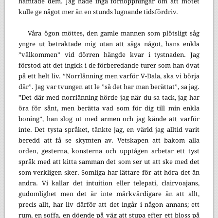
hämtade dem. Jag hade inga förhoppningar om att mötet
kulle ge något mer än en stunds lugnande tidsfördriv.
Våra ögon möttes, den gamle mannen som plötsligt såg
yngre ut betraktade mig utan att säga något, hans enkla
”välkommen” vid dörren hängde kvar i tystnaden. Jag
förstod att det ingick i de förberedande turer som han övat
på ett helt liv. ”Norrlänning men varför V-Dala, ska vi börja
där”. Jag var tvungen att le ”så det har man berättat”, sa jag.
”Det där med norrlänning hörde jag när du sa tack, jag har
öra för sånt, men berätta vad som för dig till min enkla
boning”, han slog ut med armen och jag kände att varför
inte. Det tysta språket, tänkte jag, en värld jag alltid varit
beredd att få se skymten av. Vetskapen att bakom alla
orden, gesterna, konsterna och upptågen arbetar ett tyst
språk med att kitta samman det som ser ut att ske med det
som verkligen sker. Somliga har lättare för att höra det än
andra. Vi kallar det intuition eller telepati, clairvoajans,
gudomlighet men det är inte märkvärdigare än att allt,
precis allt, har liv därför att det ingår i någon annans; ett
rum, en soffa, en döende på väg att stupa efter ett bloss på