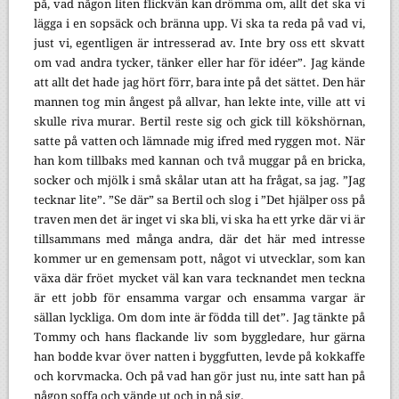
på, vad någon liten flickvän kan drömma om, allt det ska vi
lägga i en sopsäck och bränna upp. Vi ska ta reda på vad vi,
just vi, egentligen är intresserad av. Inte bry oss ett skvatt
om vad andra tycker, tänker eller har för idéer”. Jag kände
att allt det hade jag hört förr, bara inte på det sättet. Den här
mannen tog min ångest på allvar, han lekte inte, ville att vi
skulle riva murar. Bertil reste sig och gick till kökshörnan,
satte på vatten och lämnade mig ifred med ryggen mot. När
han kom tillbaks med kannan och två muggar på en bricka,
socker och mjölk i små skålar utan att ha frågat, sa jag. ”Jag
tecknar lite”. ”Se där” sa Bertil och slog i ”Det hjälper oss på
traven men det är inget vi ska bli, vi ska ha ett yrke där vi är
tillsammans med många andra, där det här med intresse
kommer ur en gemensam pott, något vi utvecklar, som kan
växa där fröet mycket väl kan vara tecknandet men teckna
är ett jobb för ensamma vargar och ensamma vargar är
sällan lyckliga. Om dom inte är födda till det”. Jag tänkte på
Tommy och hans flackande liv som byggledare, hur gärna
han bodde kvar över natten i byggfutten, levde på kokkaffe
och korvmacka. Och på vad han gör just nu, inte satt han på
någon soffa och vände ut och in på sig.