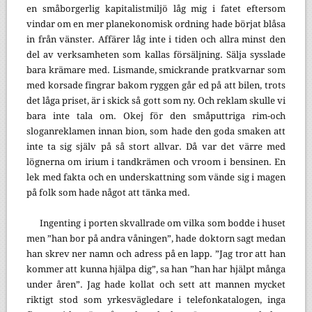
en småborgerlig kapitalistmiljö låg mig i fatet eftersom
vindar om en mer planekonomisk ordning hade börjat blåsa
in från vänster. Affärer låg inte i tiden och allra minst den
del av verksamheten som kallas försäljning. Sälja sysslade
bara krämare med. Lismande, smickrande pratkvarnar som
med korsade fingrar bakom ryggen går ed på att bilen, trots
det låga priset, är i skick så gott som ny. Och reklam skulle vi
bara inte tala om. Okej för den småputtriga rim-och
sloganreklamen innan bion, som hade den goda smaken att
inte ta sig själv på så stort allvar. Då var det värre med
lögnerna om irium i tandkrämen och vroom i bensinen. En
lek med fakta och en underskattning som vände sig i magen
på folk som hade något att tänka med.
Ingenting i porten skvallrade om vilka som bodde i huset
men ”han bor på andra våningen”, hade doktorn sagt medan
han skrev ner namn och adress på en lapp. ”Jag tror att han
kommer att kunna hjälpa dig”, sa han ”han har hjälpt många
under åren”. Jag hade kollat och sett att mannen mycket
riktigt stod som yrkesvägledare i telefonkatalogen, inga