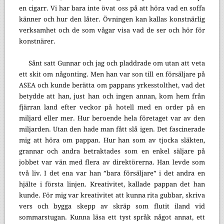
en cigarr. Vi har bara inte övat oss på att höra vad en soffa
känner och hur den låter. Övningen kan kallas konstnärlig
verksamhet och de som vågar visa vad de ser och hör för
konstnärer.
Sånt satt Gunnar och jag och pladdrade om utan att veta
ett skit om någonting. Men han var son till en försäljare på
ASEA och kunde berätta om pappans yrkesstolthet, vad det
betydde att han, just han och ingen annan, kom hem från
fjärran land efter veckor på hotell med en order på en
miljard eller mer. Hur beroende hela företaget var av den
miljarden. Utan den hade man fått slå igen. Det fascinerade
mig att höra om pappan. Hur han som av tjocka släkten,
grannar och andra betraktades som en enkel säljare på
jobbet var vän med flera av direktörerna. Han levde som
två liv. I det ena var han ”bara försäljare” i det andra en
hjälte i första linjen. Kreativitet, kallade pappan det han
kunde. För mig var kreativitet att kunna rita gubbar, skriva
vers och bygga skepp av skräp som flutit iland vid
sommarstugan. Kunna läsa ett tyst språk något annat, ett