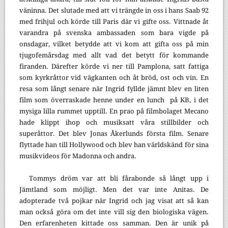
väninna. Det slutade med att vi trängde in oss i hans Saab 92
med frihjul och körde till Paris där vi gifte oss. Vittnade åt
varandra på svenska ambassaden som bara vigde på
onsdagar, vilket betydde att vi kom att gifta oss på min
tjugofemårsdag med allt vad det betytt för kommande
firanden. Därefter körde vi ner till Pamplona, satt fattiga
som kyrkråttor vid vägkanten och åt bröd, ost och vin. En
resa som långt senare när Ingrid fyllde jämnt blev en liten
film som överraskade henne under en lunch
på KB, i det
mysiga lilla rummet upptill. En prao på filmbolaget Mecano
hade klippt ihop och musiksatt våra stillbilder och
superåttor. Det blev Jonas Åkerlunds första film. Senare
flyttade han till Hollywood och blev han världskänd för sina
musikvideos för Madonna och andra.
Tommys dröm var att bli fårabonde så långt upp i
Jämtland som möjligt. Men det var inte Anitas. De
adopterade två pojkar när Ingrid och jag visat att så kan
man också göra om det inte vill sig den biologiska vägen.
Den erfarenheten kittade oss samman. Den är unik på