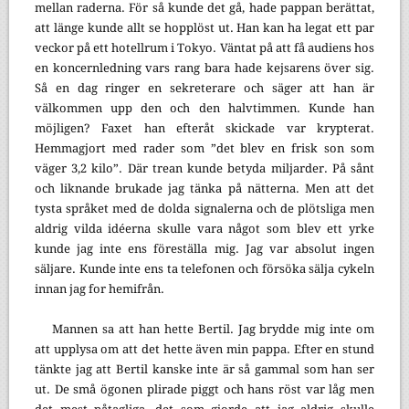
mellan raderna. För så kunde det gå, hade pappan berättat,
att länge kunde allt se hopplöst ut. Han kan ha legat ett par
veckor på ett hotellrum i Tokyo. Väntat på att få audiens hos
en koncernledning vars rang bara hade kejsarens över sig.
Så en dag ringer en sekreterare och säger att han är
välkommen upp den och den halvtimmen. Kunde han
möjligen? Faxet han efteråt skickade var krypterat.
Hemmagjort med rader som ”det blev en frisk son som
väger 3,2 kilo”. Där trean kunde betyda miljarder. På sånt
och liknande brukade jag tänka på nätterna. Men att det
tysta språket med de dolda signalerna och de plötsliga men
aldrig vilda idéerna skulle vara något som blev ett yrke
kunde jag inte ens föreställa mig. Jag var absolut ingen
säljare. Kunde inte ens ta telefonen och försöka sälja cykeln
innan jag for hemifrån.
Mannen sa att han hette Bertil. Jag brydde mig inte om
att upplysa om att det hette även min pappa. Efter en stund
tänkte jag att Bertil kanske inte är så gammal som han ser
ut. De små ögonen plirade piggt och hans röst var låg men