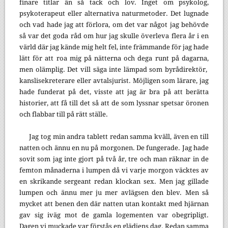
finare titlar än så tack och lov. Inget om psykolog,
psykoterapeut eller alternativa naturmetoder. Det lugnade
och vad hade jag att förlora, om det var något jag behövde
så var det goda råd om hur jag skulle överleva flera år i en
värld där jag kände mig helt fel, inte främmande för jag hade
lätt för att roa mig på nätterna och dega runt på dagarna,
men olämplig. Det vill säga inte lämpad som byrådirektör,
kanslisekreterare eller avtalsjurist. Möjligen som lärare, jag
hade funderat på det, visste att jag är bra på att berätta
historier, att få till det så att de som lyssnar spetsar öronen
och flabbar till på rätt ställe.
Jag tog min andra tablett redan samma kväll, även en till
natten och ännu en nu på morgonen. De fungerade. Jag hade
sovit som jag inte gjort på två år, tre och man räknar in de
femton månaderna i lumpen då vi varje morgon väcktes av
en skrikande sergeant redan klockan sex. Men jag gillade
lumpen och ännu mer ju mer avlägsen den blev. Men så
mycket att benen den där natten utan kontakt med hjärnan
gav sig iväg mot de gamla logementen var obegripligt.
Dagen vi muckade var förstås en glädjens dag. Redan samma