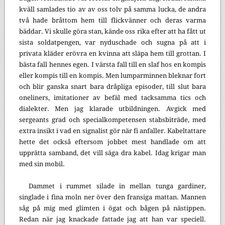
kväll samlades tio av av oss tolv på samma lucka, de andra
två hade bråttom hem till flickvänner och deras varma
bäddar. Vi skulle göra stan, kände oss rika efter att ha fått ut
sista soldatpengen, var nyduschade och sugna på att i
privata kläder erövra en kvinna att släpa hem till grottan. I
bästa fall hennes egen. I värsta fall till en slaf hos en kompis
eller kompis till en kompis. Men lumparminnen bleknar fort
och blir ganska snart bara dråpliga episoder, till slut bara
oneliners, imitationer av befäl med tacksamma tics och
dialekter. Men jag klarade utbildningen. Avgick med
sergeants grad och specialkompetensen stabsbiträde, med
extra insikt i vad en signalist gör när fi anfaller. Kabeltattare
hette det också eftersom jobbet mest handlade om att
upprätta samband, det vill säga dra kabel. Idag krigar man
med sin mobil.
Dammet i rummet silade in mellan tunga gardiner,
singlade i fina moln ner över den fransiga mattan. Mannen
såg på mig med glimten i ögat och bågen på nästippen.
Redan när jag knackade fattade jag att han var speciell.