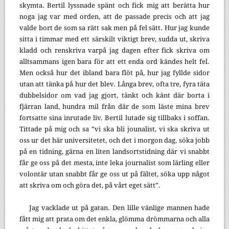
skymta. Bertil lyssnade spänt och fick mig att berätta hur
noga jag var med orden, att de passade precis och att jag
valde bort de som sa rätt sak men på fel sätt. Hur jag kunde
sitta i timmar med ett särskilt viktigt brev, sudda ut, skriva
kladd och renskriva varpå jag dagen efter fick skriva om
alltsammans igen bara för att ett enda ord kändes helt fel.
Men också hur det ibland bara flöt på, hur jag fyllde sidor
utan att tänka på hur det blev. Långa brev, ofta tre, fyra täta
dubbelsidor om vad jag gjort, tänkt och känt där borta i
fjärran land, hundra mil från där de som läste mina brev
fortsatte sina inrutade liv. Bertil lutade sig tillbaks i soffan.
Tittade på mig och sa ”vi ska bli jounalist, vi ska skriva ut
oss ur det här universitetet, och det i morgon dag, söka jobb
på en tidning, gärna en liten landsortstidning där vi snabbt
får ge oss på det mesta, inte leka journalist som lärling eller
volontär utan snabbt får ge oss ut på fältet, söka upp något
att skriva om och göra det, på vårt eget sätt”.
Jag vacklade ut på gatan. Den lille vänlige mannen hade
fått mig att prata om det enkla, glömma drömmarna och alla