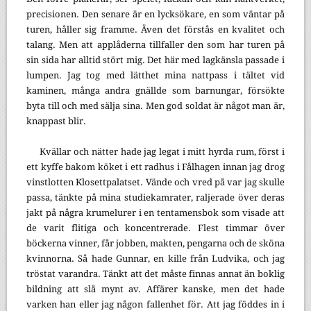
precisionen. Den senare är en lycksökare, en som väntar på
turen, håller sig framme. Även det förstås en kvalitet och
talang. Men att applåderna tillfaller den som har turen på
sin sida har alltid stört mig. Det här med lagkänsla passade i
lumpen. Jag tog med lätthet mina nattpass i tältet vid
kaminen, många andra gnällde som barnungar, försökte
byta till och med sälja sina. Men god soldat är något man är,
knappast blir.
Kvällar och nätter hade jag legat i mitt hyrda rum, först i
ett kyffe bakom köket i ett radhus i Fålhagen innan jag drog
vinstlotten Klosettpalatset. Vände och vred på var jag skulle
passa, tänkte på mina studiekamrater, raljerade över deras
jakt på några krumelurer i en tentamensbok som visade att
de varit flitiga och koncentrerade. Flest timmar över
böckerna vinner, får jobben, makten, pengarna och de sköna
kvinnorna. Så hade Gunnar, en kille från Ludvika, och jag
tröstat varandra. Tänkt att det måste finnas annat än boklig
bildning att slå mynt av. Affärer kanske, men det hade
varken han eller jag någon fallenhet för. Att jag föddes in i