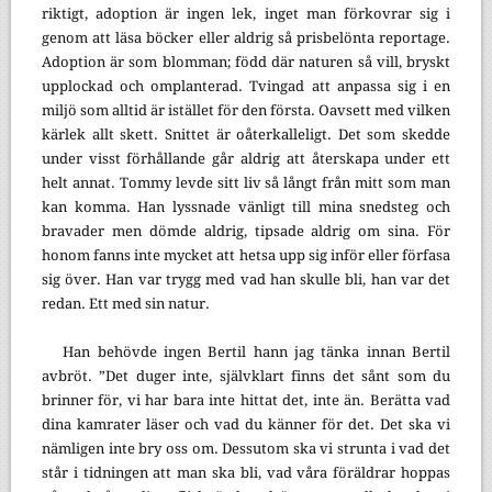
riktigt, adoption är ingen lek, inget man förkovrar sig i
genom att läsa böcker eller aldrig så prisbelönta reportage.
Adoption är som blomman; född där naturen så vill, bryskt
upplockad och omplanterad. Tvingad att anpassa sig i en
miljö som alltid är istället för den första. Oavsett med vilken
kärlek allt skett. Snittet är oåterkalleligt. Det som skedde
under visst förhållande går aldrig att återskapa under ett
helt annat. Tommy levde sitt liv så långt från mitt som man
kan komma. Han lyssnade vänligt till mina snedsteg och
bravader men dömde aldrig, tipsade aldrig om sina. För
honom fanns inte mycket att hetsa upp sig inför eller förfasa
sig över. Han var trygg med vad han skulle bli, han var det
redan. Ett med sin natur.
Han behövde ingen Bertil hann jag tänka innan Bertil
avbröt. ”Det duger inte, självklart finns det sånt som du
brinner för, vi har bara inte hittat det, inte än. Berätta vad
dina kamrater läser och vad du känner för det. Det ska vi
nämligen inte bry oss om. Dessutom ska vi strunta i vad det
står i tidningen att man ska bli, vad våra föräldrar hoppas