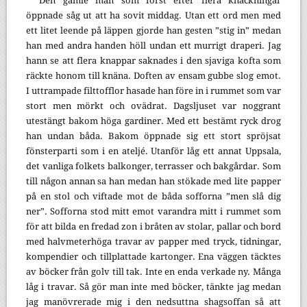
Den gamle man som först efter flera knackningar
öppnade såg ut att ha sovit middag. Utan ett ord men med
ett litet leende på läppen gjorde han gesten ”stig in” medan
han med andra handen höll undan ett murrigt draperi. Jag
hann se att flera knappar saknades i den sjaviga kofta som
räckte honom till knäna. Doften av ensam gubbe slog emot.
I uttrampade filttofflor hasade han före in i rummet som var
stort men mörkt och ovädrat. Dagsljuset var noggrant
utestängt bakom höga gardiner. Med ett bestämt ryck drog
han undan båda. Bakom öppnade sig ett stort spröjsat
fönsterparti som i en ateljé. Utanför låg ett annat Uppsala,
det vanliga folkets balkonger, terrasser och bakgårdar. Som
till någon annan sa han medan han stökade med lite papper
på en stol och viftade mot de båda sofforna ”men slå dig
ner”. Sofforna stod mitt emot varandra mitt i rummet som
för att bilda en fredad zon i bråten av stolar, pallar och bord
med halvmeterhöga travar av papper med tryck, tidningar,
kompendier och tillplattade kartonger. Ena väggen täcktes
av böcker från golv till tak. Inte en enda verkade ny. Många
låg i travar. Så gör man inte med böcker, tänkte jag medan
jag manövrerade mig i den nedsuttna shagsoffan så att