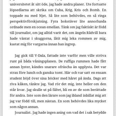
universitetet åt sitt öde, jag hade andra planer. Ute fortsatte
löpsedlarna att skrika om Cuba, Krig, Kris och Bomb. En
toppade nu med Njet. Så lite som behövdes, en så ringa
perspektivförskjutning. Fyra bokstäver lite annorlunda
ordnade men en ocean emellan. Tänk om jag faktiskt är född
till journalist, om jag alltid varit det, om ängeln Rådvill bara
hade väntat i skuggorna, låtit mig leka rommen av mig,
kastat mig för vargarna innan han ingrep.
Jag gick till V-Dala, fattade inte varför men ville ströva
runt på båda våningsplanen. De ruffiga rummen hade fått
annan lyster, kändes snarare ofräscha än upplysta. Det var
strax före lunch och ganska tomt. Här och var satt en ensam
student böjd över sina böcker med håret på ända. Dags att
riva kåken, tänkte jag. Vad rör det mig, inte heller om den
står kvar. Jag skulle ut på fältet, bli en av de som berättade
för andra. Inte som den lärare som jag ibland inbillat mig att
jag var född till, men nästan. En som behövdes lika mycket
som någon annan.
Journalist. Jag hade ingen aning om vad det i sak betydde