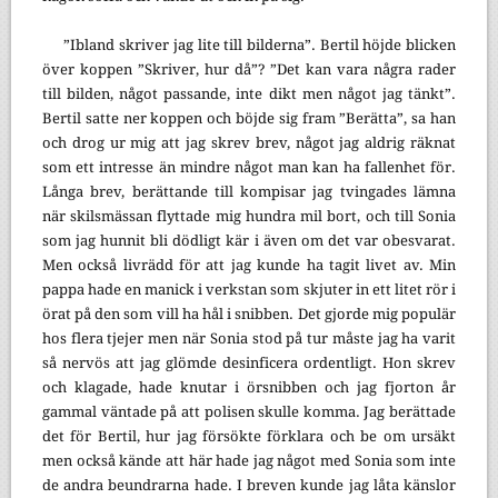
”Ibland skriver jag lite till bilderna”. Bertil höjde blicken
över koppen ”Skriver, hur då”? ”Det kan vara några rader
till bilden, något passande, inte dikt men något jag tänkt”.
Bertil satte ner koppen och böjde sig fram ”Berätta”, sa han
och drog ur mig att jag skrev brev, något jag aldrig räknat
som ett intresse än mindre något man kan ha fallenhet för.
Långa brev, berättande till kompisar jag tvingades lämna
när skilsmässan flyttade mig hundra mil bort, och till Sonia
som jag hunnit bli dödligt kär i även om det var obesvarat.
Men också livrädd för att jag kunde ha tagit livet av. Min
pappa hade en manick i verkstan som skjuter in ett litet rör i
örat på den som vill ha hål i snibben. Det gjorde mig populär
hos flera tjejer men när Sonia stod på tur måste jag ha varit
så nervös att jag glömde desinficera ordentligt. Hon skrev
och klagade, hade knutar i örsnibben och jag fjorton år
gammal väntade på att polisen skulle komma. Jag berättade
det för Bertil, hur jag försökte förklara och be om ursäkt
men också kände att här hade jag något med Sonia som inte
de andra beundrarna hade. I breven kunde jag låta känslor