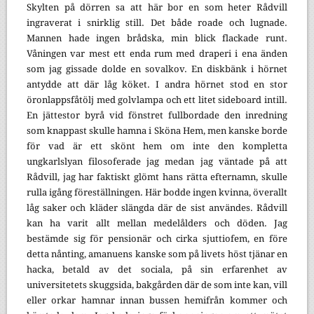
Skylten på dörren sa att här bor en som heter Rådvill
ingraverat i snirklig still. Det både roade och lugnade.
Mannen hade ingen brådska, min blick flackade runt.
Våningen var mest ett enda rum med draperi i ena änden
som jag gissade dolde en sovalkov. En diskbänk i hörnet
antydde att där låg köket. I andra hörnet stod en stor
öronlappsfåtölj med golvlampa och ett litet sideboard intill.
En jättestor byrå vid fönstret fullbordade den inredning
som knappast skulle hamna i Sköna Hem, men kanske borde
för vad är ett skönt hem om inte den kompletta
ungkarlslyan filosoferade jag medan jag väntade på att
Rådvill, jag har faktiskt glömt hans rätta efternamn, skulle
rulla igång föreställningen. Här bodde ingen kvinna, överallt
låg saker och kläder slängda där de sist användes. Rådvill
kan ha varit allt mellan medelålders och döden. Jag
bestämde sig för pensionär och cirka sjuttiofem, en före
detta nånting, amanuens kanske som på livets höst tjänar en
hacka, betald av det sociala, på sin erfarenhet av
universitetets skuggsida, bakgården där de som inte kan, vill
eller orkar hamnar innan bussen hemifrån kommer och