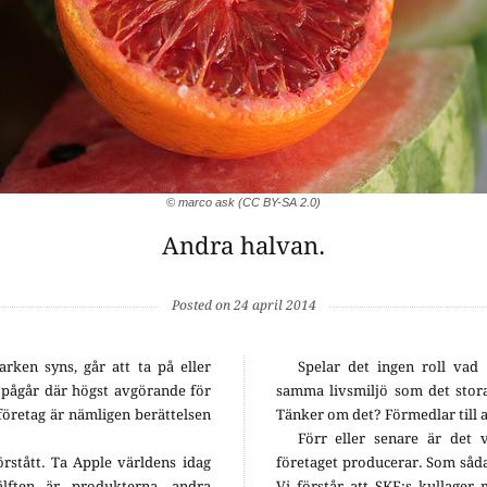
© marco ask (CC BY-SA 2.0)
Andra halvan.
Posted on 24 april 2014
arken syns, går att ta på eller
Spelar det ingen roll vad
 pågår där högst avgörande för
samma livsmiljö som det stora
 företag är nämligen berättelsen
Tänker om det? Förmedlar till 
Förr eller senare är det 
förstått. Ta Apple världens idag
företaget producerar. Som sådan
lften är produkterna, andra
Vi förstår att SKF:s kullager