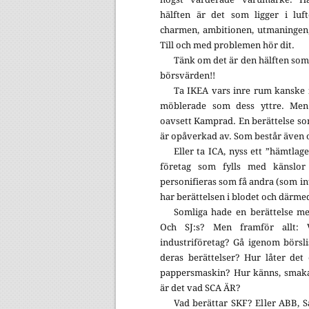
hälften är det som ligger i luft
charmen, ambitionen, utmaningen,
Till och med problemen hör dit.
Tänk om det är den hälften som
börsvärden!!
Ta IKEA vars inre rum kanske i
möblerade som dess yttre. Men i
oavsett Kamprad. En berättelse so
är opåverkad av. Som består även 
Eller ta ICA, nyss ett ”hämtlag
företag som fylls med känslor
personifieras som få andra (som in
har berättelsen i blodet och därmed 
Somliga hade en berättelse m
Och SJ:s? Men framför allt: V
industriföretag? Gå igenom börslis
deras berättelser? Hur låter de
pappersmaskin? Hur känns, smakar
är det vad SCA ÄR?
Vad berättar SKF? Eller ABB, S