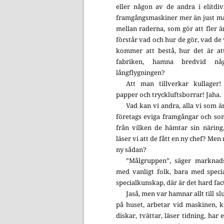
eller någon av de andra i elitdi
framgångsmaskiner mer än just ma
mellan raderna, som gör att fler 
förstår vad och hur de gör, vad de v
kommer att bestå, hur det är at
fabriken, hamna bredvid n
långflygningen?
Att man tillverkar kullager! 
papper och tryckluftsborrar! Jaha.
Vad kan vi andra, alla vi som ä
företags eviga framgångar och so
från vilken de hämtar sin näring
läser vi att de fått en ny chef? Men
ny sådan?
”Målgruppen”, säger marknads
med vanligt folk, bara med specia
specialkunskap, där är det hard fac
Jaså, men var hamnar allt till sl
på huset, arbetar vid maskinen, k
diskar, tvättar, läser tidning, ha