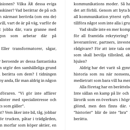
visionen? Vilka ÄR dessa eviga
kommunikations moder. Så har
skiner? Vad berättar de på och
det att förbli. Genom att byta 
än närmast berörda (om ens de)
all kommunikation ytterst syftar
ill, vart de är på väg, varför de
tillföra något som inte alla i g
t jobba där, vara granne med
Vad skulle inte en mer komp
ågon som arbetar där på
för all framtida rekrytering
leverantörer, partners, investe
Eller transformatorer, sågar,
rådgivare? För att inte tala 
som skall bevilja tillstånd, a
r beroende av dessa fantastiska
hjulen?
m utgör den samhälleliga grund
Aldrig har det varit så gy
, berätta om dem? I tidningen
historia som nu när nonsens,
 ny anda, får man aldrig in någon
medietratt som bara vill ha mer,
Alla företag har en berättels
föraren. ”Vi gör inte affärer
Inte sällan en kamp på liv oc
lister med specialintresse och
lärorik som en överkurs i högr
ts som gäller”.
glömd, men den finns där. 
ut? Vem åker inte bil, tåg, jobbar
”historier” blir de inte ”bra
ör trucken, påtar i trädgården,
berätta.
r en morfar som köper aktier, en