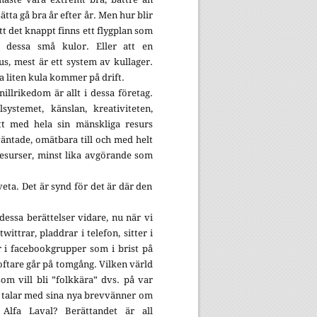
ätta gå bra år efter år. Men hur blir
att det knappt finns ett flygplan som
t dessa små kulor. Eller att en
s, mest är ett system av kullager.
 liten kula kommer på drift.
nillrikedom är allt i dessa företag.
lsystemet, känslan, kreativiteten,
tt med hela sin mänskliga resurs
äntade, omätbara till och med helt
resurser, minst lika avgörande som
eta. Det är synd för det är där den
dessa berättelser vidare, nu när vi
wittrar, pladdrar i telefon, sitter i
r i facebookgrupper som i brist på
oftare går på tomgång. Vilken värld
som vill bli ”folkkära” dvs. på var
 talar med sina nya brevvänner om
Alfa Laval? Berättandet är all