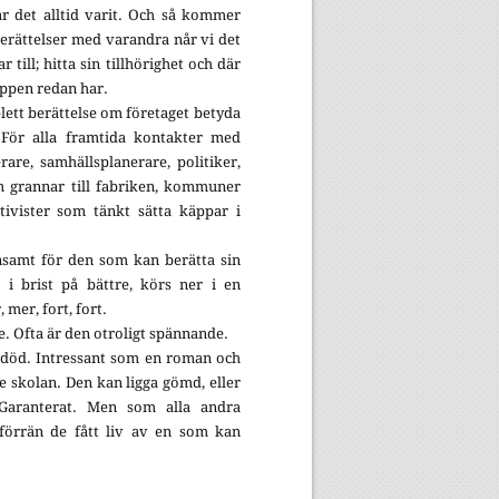
 det alltid varit. Och så kommer
berättelser med varandra når vi det
 till; hitta sin tillhörighet och där
ruppen redan har.
lett berättelse om företaget betyda
? För alla framtida kontakter med
rare, samhällsplanerare, politiker,
om grannar till fabriken, kommuner
ktivister som tänkt sätta käppar i
nnsamt för den som kan berätta sin
 i brist på bättre, körs ner i en
 mer, fort, fort.
e. Ofta är den otroligt spännande.
h död. Intressant som en roman och
e skolan. Den kan ligga gömd, eller
Garanterat. Men som alla andra
” förrän de fått liv av en som kan