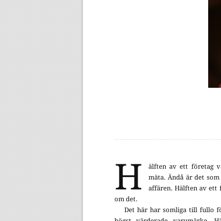
H
älften av ett företag v
mäta. Ändå är det som
affären. Hälften av ett
om det.
Det här har somliga till fullo 
högst värderade varumärke. Hä