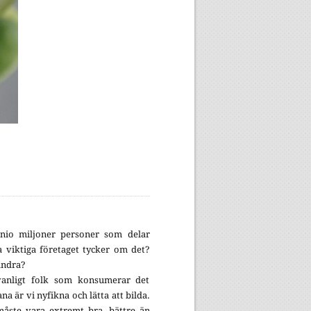
 nio miljoner personer som delar
 viktiga företaget tycker om det?
andra?
vanligt folk som konsumerar det
a är vi nyfikna och lätta att bilda.
 måste vara extremt bra, bättre än