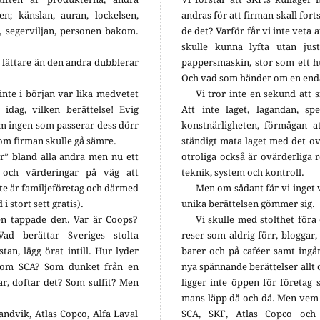
en; känslan, auran, lockelsen,
andras för att firman skall forts
 segerviljan, personen bakom.
de det? Varför får vi inte veta 
skulle kunna lyfta utan jus
 lättare än den andra dubblerar
pappersmaskin, stor som ett hu
Och vad som händer om en enda
nte i början var lika medvetet
Vi tror inte en sekund att s
dag, vilken berättelse! Evig
Att inte laget, lagandan, spe
m ingen som passerar dess dörr
konstnärligheten, förmågan a
om firman skulle gå sämre.
ständigt mata laget med det ov
er” bland alla andra men nu ett
otroliga också är ovärderliga 
 och värderingar på väg att
teknik, system och kontroll.
te är familjeföretag och därmed
Men om sådant får vi inget v
i stort sett gratis).
unika berättelsen gömmer sig.
en tappade den. Var är Coops?
Vi skulle med stolthet föra 
ad berättar Sveriges stolta
reser som aldrig förr, bloggar, t
tan, lägg örat intill. Hur lyder
barer och på caféer samt ingå
t om SCA? Som dunket från en
nya spännande berättelser allt 
, doftar det? Som sulfit? Men
ligger inte öppen för företag 
mans läpp då och då. Men vem
andvik, Atlas Copco, Alfa Laval
SCA, SKF, Atlas Copco och 