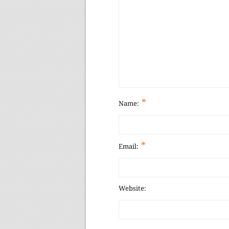
*
Name:
*
Email:
Website: