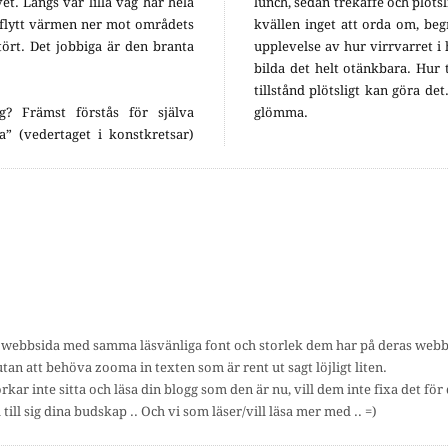
et. Längs vår lilla väg har hela
lunch, sedan trekaffe och plötsl
flytt värmen ner mot områdets
kvällen inget att orda om, be
ört. Det jobbiga är den branta
upplevelse av hur virrvarret 
bilda det helt otänkbara. Hur
tillstånd plötsligt kan göra det.
g? Främst förstås för själva
glömma.
a” (vedertaget i konstkretsar)
webbsida med samma läsvänliga font och storlek dem har på deras webbsid
tan att behöva zooma in texten som är rent ut sagt löjligt liten.
kar inte sitta och läsa din blogg som den är nu, vill dem inte fixa det för 
a till sig dina budskap .. Och vi som läser/vill läsa mer med .. =)