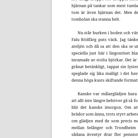
hjärnan på tankar som mest tumlar
tom är även hjärnan det. Men det
tombolan ska stanna helt.
Nu står burken i boden och vän
Falu Rödfärg puts väck. Jag tänke
ateljén och då sa att den ska se u
speciella just här i lingonriset b
inramade av stolta björkar. Det är 
grånat betänkligt, tappat sin lyste
speglade sig lika malligt i det ha
denna höga kusts skiftande format
Kanske var målarglädjen bara 
att allt inte längre behöver gå så fo
blir det kanske imorgon. Om att
brädor som ännu, trots styvt arbet
om glädjen med de som precis må
mellan Selånger och Trondheim o
sådana äventyr drar fler pensio