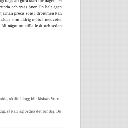
igt dags att göra klart för dagen. På
grunda och yvas över. En helt egen
i hjärnan precis som i drömmen kan
 trådar som aldrig möts i medvetet
 Bli något att stilla le åt och sedan
a, så din blogg blir läsbar. Vore
dig, så kan jag ordna det för dig. Du