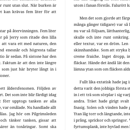
 runt utan slut. När burken är
utom i fanan förstås. Falurött 
 kan krävas fem liter för att
Men det som gjorde att färg
många gånger tidigare) var så l
tar på återvinningen. Fem liter
nu var så följsam, lätthanterlig
r på Jerry som ritade den lilla
skulle och inte runt omkring. 
t att vara ett med naturen, den
eller textur, var en dröm. Le
land enesnår och högresta tallar
skinnhandske. Som att stryka 
tio år sedan. På sistone har den
creme fraiche. Inget dropp, in
r. Faktum är att den inte längre
fläckar. Hände det ändå lät den 
v som just här bryter långt in i
lämna ytan som om fläcken aldr
ioner.
Fullt lika extatisk hade jag 
ett åldersfenomen. Följden av
detta varit den jobbiga första 
rt. Det som inte blir färdigt idag
in i ett trä som sörplar i sig va
 förr upptogs tanken av alla
andra. Träet hade girigt sval
e, var omålade. Nu handlade allt
fnasig. Solen och vinden hade g
las. Jag hör om Pilgrimsleden
Ytan låg torr och längtande, int
ch tänker tanken, gissar att
i prång, sprickor och springor.
närer än tonåringar. Somt ska
fyrtumsplank, inte hyvlad men 