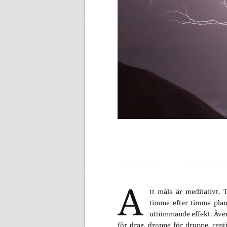
A
tt måla är meditativt. 
timme efter timme pla
uttömmande effekt. Även d
för drag, droppe för droppe, cent