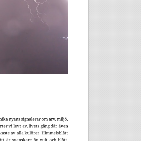
ika nyans signalerar om arv, miljö,
ter vi levt av, livets gång där även
kaste av alla kulörer. Himmelsblått
rött är svenskare än gult och blått,