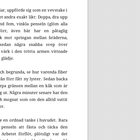
lar, uppförde sig som en vevstake i
et andra exakt likt: Doppa, dra upp
and fem, vinkla penseln (glöm alla
förr, även här har en påtaglig
yck mot springan mellan bräderna,
 sedan några snabba svep över
 värk i den trötta armen vittnade
 glädje.
och begrunda, se hur varenda fiber
från förr fått ny lyster. Sedan backa
karpa gränsen mellan en kåk som är
ig ut. Några minuter senare har den
ch mognat som om den alltid suttit
er.
te en ordnad tanke i huvudet. Bara
 penseln att fästa och täcka den
Arbetet förflöt, plötsligt var det