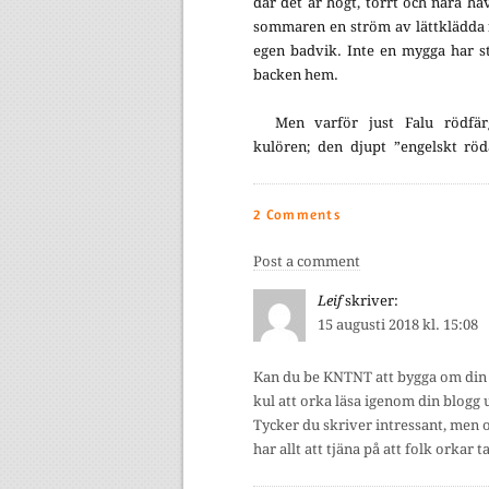
där det är högt, torrt och nära hav
sommaren en ström av lättklädda 
egen badvik. Inte en mygga har st
backen hem.
Men varför just Falu rödfär
kulören; den djupt ”engelskt röd
2 Comments
Post a comment
Leif
skriver:
15 augusti 2018 kl. 15:08
Kan du be KNTNT att bygga om din 
kul att orka läsa igenom din blogg u
Tycker du skriver intressant, men or
har allt att tjäna på att folk orkar t