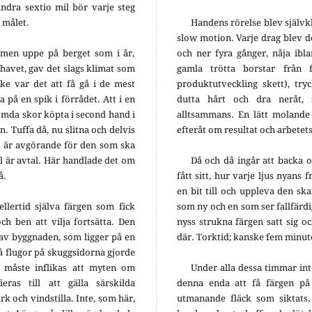
ndra sextio mil bör varje steg
l målet.
Handens rörelse blev självk
slow motion. Varje drag blev d
men uppe på berget som i år,
och ner fyra gånger, nåja ibl
 havet, gav det slags klimat som
gamla trötta borstar från 
ke var det att få gå i de mest
produktutveckling skett), tr
a på en spik i förrådet. Att i en
dutta hårt och dra neråt,
ömda skor köpta i second hand i
alltsammans. En lätt molande
n. Tuffa då, nu slitna och delvis
efteråt om resultat och arbetets
et är avgörande för den som ska
al är avtal. Här handlade det om
Då och då ingår att backa 
å.
fått sitt, hur varje ljus nyans 
en bit till och uppleva den s
llertid själva färgen som fick
som ny och en som ser fallfärd
ch ben att vilja fortsätta. Den
nyss strukna färgen satt sig o
av byggnaden, som ligger på en
där. Torktid; kanske fem minut
må flugor på skuggsidorna gjorde
är måste inflikas att myten om
Under alla dessa timmar in
as till att gälla särskilda
denna enda att få färgen på
 och vindstilla. Inte, som här,
utmanande fläck som siktats. 