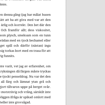
känns.
en denna gång (jag har målat husen
ätt att ha att göra med var att den
, ärlig och korrekt. Den bet där den
Och framför allt; dess viskositet,
n som plysch, smeksam som en tunn
brädan med en tjock bechamel eller
get spill och därför (nästan) inga
sig torkas bort med en trasa för att
ig funnits.
inte varit, vet jag av erfarenhet, om
strykningen då färgen måste tryckas
rje tjockt penseldrag. Nu var det den
t all färg och lämnat ytan grå och
jort tillvaron uppe på berget svår.
e motsträvig och vrång, särskilt inte
 Väggen ifråga är spikad omlott med
heller inte grovsågad.