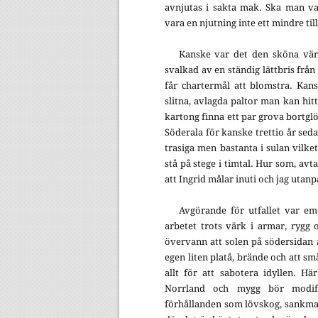
avnjutas i sakta mak. Ska man va
vara en njutning inte ett mindre til
Kanske var det den sköna vär
svalkad av en ständig lättbris från
får chartermål att blomstra. Kans
slitna, avlagda paltor man kan hitt
kartong finna ett par grova bortgl
Söderala för kanske trettio år seda
trasiga men bastanta i sulan vilk
stå på stege i timtal. Hur som, avt
att Ingrid målar inuti och jag utanp
Avgörande för utfallet var eme
arbetet trots värk i armar, rygg o
övervann att solen på södersidan 
egen liten platå, brände och att s
allt för att sabotera idyllen. H
Norrland och mygg bör modifier
förhållanden som lövskog, sankmark