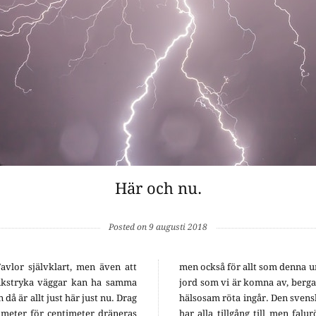
Här och nu.
Posted on 9 augusti 2018
Tavlor självklart, men även att
men också för allt som denna un
nkstryka väggar kan ha samma
jord som vi är komna av, bergar
å är allt just här just nu. Drag
hälsosam röta ingår. Den svens
imeter för centimeter dräneras
har alla tillgång till men falu