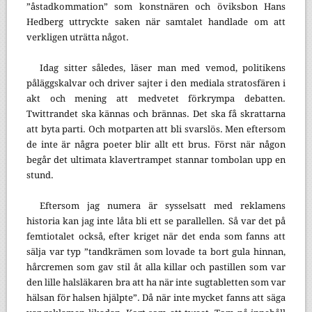
”åstadkommation” som konstnären och öviksbon Hans
Hedberg uttryckte saken när samtalet handlade om att
verkligen uträtta något.
Idag sitter således, läser man med vemod, politikens
påläggskalvar och driver sajter i den mediala stratosfären i
akt och mening att medvetet förkrympa debatten.
Twittrandet ska kännas och brännas. Det ska få skrattarna
att byta parti. Och motparten att bli svarslös. Men eftersom
de inte är några poeter blir allt ett brus. Först när någon
begår det ultimata klavertrampet stannar tombolan upp en
stund.
Eftersom jag numera är sysselsatt med reklamens
historia kan jag inte låta bli ett se parallellen. Så var det på
femtiotalet också, efter kriget när det enda som fanns att
sälja var typ ”tandkrämen som lovade ta bort gula hinnan,
hårcremen som gav stil åt alla killar och pastillen som var
den lille halsläkaren bra att ha när inte sugtabletten som var
hälsan för halsen hjälpte”. Då när inte mycket fanns att säga