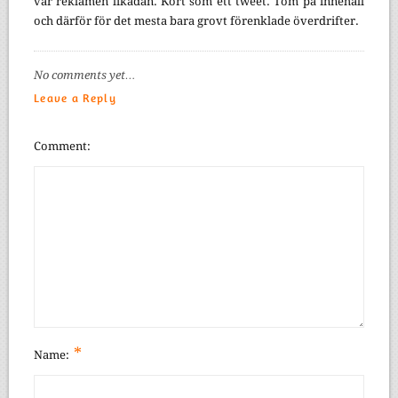
var reklamen likadan. Kort som ett tweet. Tom på innehåll
och därför för det mesta bara grovt förenklade överdrifter.
No comments yet…
Leave a Reply
Comment
*
Name: