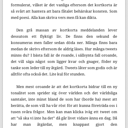
formulerat, vilket är det vanliga eftersom det kortkorta är
så svårt att hantera att bara fåtalet behärskar konsten. Som
med poesi. Alla kan skriva vers men få kan dikta.
Den grå massan av kortkorta meddelanden lever
dessutom ett flyktigt liv. De finns den sekund de
konsumeras men faller sedan döda ner. Många finns bara
medan de skrivs eftersom de aldrig läses. Hur många tweets
minns du? I bästa fall är de roande, i sällsynta fall oroande,
det vill säga något som ligger kvar och gnager, föder ny
tanke som leder till ny åtgärd. Tweets låter som godis och är
alltför ofta också det. Lite kul för stunden.
Men mest oroande är att det kortkorta bidrar till en ny
tonalitet som sprider sig över världen och det världsliga
samtalet, inte minst bland de som har (borde ha) mest att
berätta, de som vill ha vår röst för att kunna företräda oss i
tusen svåra frågor. Men kan man klicka iväg ett tweet om
att ”så ska vi inte ha det” då går livet vidare ännu en dag. Då
har man åtgärdat, men knappast gjort den