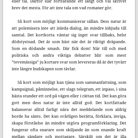
eller tal. Därför slår fortfarande ett långt och väl skrivet
brev det mesta. För att inte tala om vad romaner gör.
Så kort som möjligt kommunicerar sällan. Dess natur är
att polemisera inte att inleda dialog, än mindre inbjuda till
samtal. Det kortkorta väntar sig inget svar tillbaks, helst
dödstystnad. Det är som bäst när det är riktigt dräpande.
Som en dödande smash. Där fick dom! När till och med
politiska och andra viktiga debatter blir som mest
”tevemässiga” ju kortare svar som levereras då är det tyvärr
inte längre budskapen som tävlar.
Så kort som möjligt kan tjäna som sammanfattning, som
kampsignal, påminnelse, ett slags telegram, ett inpass, i sina
bästa stunder ett ord på vägen eller i rättan tid. Det kan göra
gott men dess natur är inte alltid god. Det kortfattade
balanserar alltid farligt nära det meddelande som aldrig
borde ha sänts. Det kan svårligen berätta, förklara, inviga,
skapa förståelse än mindre utgöra programförklaring. Det
fungerar ofta snarare som skiljande än som enande kraft
mellan sändare och mottagare. Särskilt om det är illa