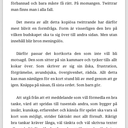
förbannad och bara måste få rätt. På momangen. Twittrar
man finns man i alla fall.
Det mesta av allt detta kopiösa twittrande har därför
mest blivit en formfråga. Form är visserligen den bro på
vilken budskapet ska ta sig över till andra sidan. Men utan
innehåll blir bron meningslös.
Därför passar det kortkorta den som inte vill bli
motsagd. Den som sitter på sin kammare och tycker tills allt
kokar över. Som skriver av sig sin ilska, frustration,
förgrämelse, avundsjuka, övergivenhet, rädsla. Allt detta
kan man nämligen för en kort stund bli av med genom att ge
igen. Knäppa på näsan, få sista ordet. Som barn gör.
Att utgå från att ett meddelande som vill förmedla en bra
tanke, värd att spridas till tusentals andra, som bygger på
insikt, kunskap, erfarenhet och känsla för spelet ska vara så
kort som möjligt, strider faktiskt mot allt förnuft. Riktigt
bra tankar kräver långa, väl tänkta och väl skrivna texter