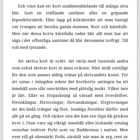
Och visst kan ett kort snabbmeddelande till många sitta
fint. Som en träffande oneliner eller en gripande
löpsedelsrubrik. Eller lapp på köksbordet att man hastigt
var tvungen att besöka gamla mamma. Kort och kärnfullt.
Men när dessa korta kärnfulla rader blir allt man har att
säga i det offentliga samtalet då blir detsamma torftigt. Till
och med tystande.
Att skriva kort är svårt. Att tävla med tusentals andra
som också skriver kort är ännu svårare. Näst intill omöjligt
för den som annars aldrig tränar på skrivandets konst. För
att synas i mängden måste det kortkorta antingen ha ett
innehåll som slår omvärlden med plötslig insikt. Vilket inte
är lätt. Eller en förpackning så vässad med överdrifter,
förenklingar, förstoringar, förvanskningar, förgrovningar
att det ändå tränger sig före. Somliga försöker därför med
allt på en gång. Och räcker inte det kan ren lögn bli pricken
över i. Utan vare sig viktigt innehåll eller lockande omslag
swischar twittret förbi som en fladdermus i natten. Men
vem vill gå obemärkt förbi, särskilt när man är arg, rent av