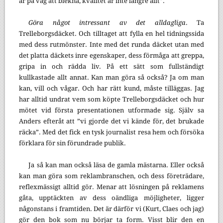
är på väg att blekna, kvalitet är inte längre allt”.
Göra något intressant av det alldagliga
. Ta
Trelleborgsdäcket. Och tilltaget att fylla en hel tidningssida
med dess rutmönster. Inte med det runda däcket utan med
det platta däckets inre egenskaper, dess förmåga att greppa,
gripa in och rädda liv. På ett sätt som fullständigt
kullkastade allt annat. Kan man göra så också? Ja om man
kan, vill och vågar. Och har rätt kund, måste tilläggas. Jag
har alltid undrat vem som köpte Trelleborgsdäcket och hur
mötet vid första presentationen utformade sig. Själv sa
Anders efteråt att ”vi gjorde det vi kände för, det brukade
räcka”. Med det fick en tysk journalist resa hem och försöka
förklara för sin förundrade publik.
Ja så kan man också läsa de gamla mästarna. Eller också
kan man göra som reklambranschen, och dess företrädare,
reflexmässigt alltid gör. Menar att lösningen på reklamens
gåta, upptäckten av dess oändliga möjligheter, ligger
någonstans i framtiden. Det är därför vi (Kurt, Claes och jag)
gör den bok som nu börjar ta form. Visst blir den en