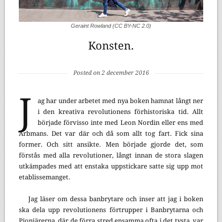
Geraint Rowland (CC BY-NC 2.0)
Konsten.
Posted on 2 december 2016
J
ag har under arbetet med nya boken hamnat långt ner
i den kreativa revolutionens förhistoriska tid. Allt
började förvisso inte med Leon Nordin eller ens med
Arbmans. Det var där och då som allt tog fart. Fick sina
former. Och sitt ansikte. Men började gjorde det, som
förstås med alla revolutioner, långt innan de stora slagen
utkämpades med att enstaka uppstickare satte sig upp mot
etablissemanget.
Jag läser om dessa banbrytare och inser att jag i boken
ska dela upp revolutionens förtrupper i Banbrytarna och
Pionjärerna, där de förra stred ensamma ofta i det tysta, var