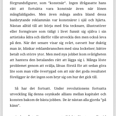
förgrundsfigurer, som ”konstnär”. Ingen ifrågasatte hans
rätt att fortsätta vara konstnär även när lönen
mångfaldigades. Men även många andra bland dessa
banbrytande reklammän var konstnärer i själ och hjärta.
Nästan alltid till att börja med fria tecknare, illustratörer
eller formgivare som tidigt i livet funnit sig själva i sin
artistiska ådra och därför ville utveckla den men också leva
på den. När det senare visar sig svårt, oavsett hur duktig
man är, blinkar reklambranschen med sina lockelser; bättre
betalt och större ytor. Men med nya jobbet kom svårigheten
att hantera den betalandes rätt att lägga sig i. Många löste
problemet genom att svälja, låtsas förstå för att sedan göra
lite som man ville övertygad om att när det goda resultatet
föreligger är det ingen som bryr sig om hur det gick till.
Så har det fortsatt. Under revolutionens fortsatta
utveckling låg denna osynkade allians mellan kapitalet och
konsten bakom de bästa jobben. De är nästan alla gjorda ”på
känn”.