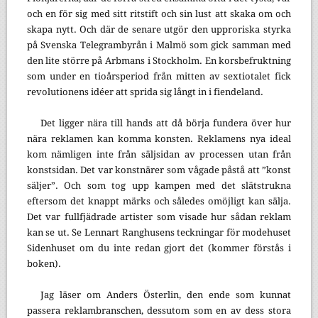
och en för sig med sitt ritstift och sin lust att skaka om och
skapa nytt. Och där de senare utgör den upproriska styrka
på Svenska Telegrambyrån i Malmö som gick samman med
den lite större på Arbmans i Stockholm. En korsbefruktning
som under en tioårsperiod från mitten av sextiotalet fick
revolutionens idéer att sprida sig långt in i fiendeland.
Det ligger nära till hands att då börja fundera över hur
nära reklamen kan komma konsten. Reklamens nya ideal
kom nämligen inte från säljsidan av processen utan från
konstsidan. Det var konstnärer som vågade påstå att ”konst
säljer”. Och som tog upp kampen med det slätstrukna
eftersom det knappt märks och således omöjligt kan sälja.
Det var fullfjädrade artister som visade hur sådan reklam
kan se ut. Se Lennart Ranghusens teckningar för modehuset
Sidenhuset om du inte redan gjort det (kommer förstås i
boken).
Jag läser om Anders Österlin, den ende som kunnat
passera reklambranschen, dessutom som en av dess stora