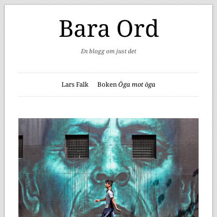
Bara Ord
En blogg om just det
Lars Falk
Boken
Öga mot öga