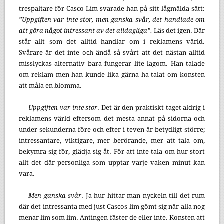
trespaltare för Casco Lim svarade han på sitt lågmälda sätt:
”Uppgiften var inte stor, men ganska svår, det handlade om
att göra något intressant av det alldagliga”.
Läs det igen. Där
står allt som det alltid handlar om i reklamens värld.
Svårare är det inte och ändå så svårt att det nästan alltid
misslyckas alternativ bara fungerar lite lagom. Han talade
om reklam men han kunde lika gärna ha talat om konsten
att måla en blomma.
Uppgiften var inte stor
. Det är den praktiskt taget aldrig i
reklamens värld eftersom det mesta annat på sidorna och
under sekunderna före och efter i teven är betydligt större;
intressantare, viktigare, mer berörande, mer att tala om,
bekymra sig för, glädja sig åt. För att inte tala om hur stort
allt det där personliga som upptar varje vaken minut kan
vara.
Men ganska svår
. Ja hur hittar man nyckeln till det rum
där det intressanta med just Cascos lim gömt sig när alla nog
menar lim som lim. Antingen fäster de eller inte. Konsten att