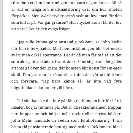
röra ihop ett lim kan rimligen inte vara någon konst. Alltså
är allt en fråga om marknadsföring dvs. om hur smeten
förpackas. Men
svår
betyder också svår att leva med för den
som hittar på. Var går gränsen? Hur mycket konst får det lov
att vara? Det är den eviga frågan.
”Jag ville kunna göra anständig reklam”, sa John Melin
när han intervjuades. Med den inställningen blir det mesta
svårt men också sporrande. Det är då man får ta i så att det
som aldrig förr skådats framträder. Samtidigt som det gäller
att inte gå över den gräns där konsten blir konst för sin egen
skull. Den gränsen är så subtil att den är svår att förklara
och försvara. ”Jag bara kände så” är inte vad fyra
högutbildade ekonomer vill höra.
Till slut kanske det inte går längre. Kampen blir för hård,
idealen börjar tummas på. Det är då reklammannen trappar
ner, hoppar av och börjar måla tavlor eller skriva böcker.
John Melin lämnade in redan som femtiofemåring. I sin
bästa tid pensionerade han sig med orden ”Reklamens ideal