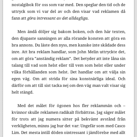
nostalgibok för oss som var med. Den speglar den tid och de
uttryck som vi var del av och den visar vad reklamen då
fann att
göra intressant av det alldagliga.
Men ändå döljer sig bakom boken, och den här texten,
den djupaste sanningen av alla rörande konsten att göra en
bra annons. Du läste den nyss, men kanske inte skådade dess
inre. Att bra reklam handlar, som John Melin uttryckte det,
om att göra ”anständig reklam”. Det betyder att inte låna sin
talang till vad som helst eller till vem som helst eller under
vilka förhållanden som helst. Det handlar om att välja sin
egen väg. Om att strida för sina konstnärliga ideal. Och
därför om att till sist tacka nej om den väg man valt visar sig
helt stängd.
Med det målet för ögonen hos fler reklammän och –
kvinnor skulle reklamen radikalt förbättras. Jag säger målet
för trots att jag numera sitter på bekvämt avstånd från
verkligheten, minns jag hur det var: Ungefär som med Casco
Lim. Det mesta intill döden ointressant i jämförelse med allt