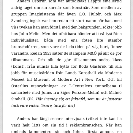
Anders Österlin som var autodidakt släppte emellertid
aldrig taget om sin karriär som konstnär. Som medlem av
gruppen Imaginisterna där även C.O. Hultén och Max
Svanberg ingick var han redan ett stort namn när han, med
viss tvekan kan man förstå med den bakgrunden, sökte jobb
hos John Melin. Men det ofattbara händer att två tystlåtna
individualister, båda med ena foten lite utanför
branschdörren, som vore de hela tiden på väg bort, finner
varandra. Redan 1953 sätter de stämpeln M&Ö på allt de gör
tillsammans. Och allt de gör tillsammans andas klass
(konst), från minsta lilla bytta för Boda Glasbruk till alla
jobb för museivärlden från Lunds Konsthall via Moderna
Muséet till Museum of Modern Art i New York. Och till
Österlins utsmyckningar av T-Centralens tunnelbana (i
samarbete med Johns fru Signe Persson-Melin) och Malmö
Simhall. (
PS. Här insmög sig ett faktafel, som nu är justerat
tack vare vaken läsare, tack för det)
Anders har långt senare intervjuats (vilket inte kan ha
varit helt lätt) om sin tid i reklambranschen. När han
ombads kommentera sin och Johns första annons, en