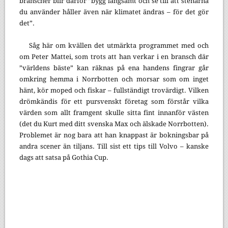
branscher blir därför ”bygg långsamt och se till att stenarna
du använder håller även när klimatet ändras – för det gör
det”.
Såg här om kvällen det utmärkta programmet med och
om Peter Mattei, som trots att han verkar i en bransch där
”världens bäste” kan räknas på ena handens fingrar går
omkring hemma i Norrbotten och morsar som om inget
hänt, kör moped och fiskar – fullständigt trovärdigt. Vilken
drömkändis för ett pursvenskt företag som förstår vilka
värden som allt framgent skulle sitta fint innanför västen
(det du Kurt med ditt svenska Max och älskade Norrbotten).
Problemet är nog bara att han knappast är bokningsbar på
andra scener än tiljans. Till sist ett tips till Volvo – kanske
dags att satsa på Gothia Cup.