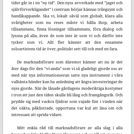
tider går in i en ”ny tid”. Den nyss avverkade med ”jaget och
självförverkligandet” i centrum börjar kännas trångsynt och
handikappande. Ska vi, lokalt såväl som globalt, klara alla
svårigheter som nu reses måste vi hålla ihop, arbeta
tillsammans, finna lösningar tillsammans, föra dialog och
lyssna på alla, även de som inte är som vi och därför inte
tycker som vi. Allt fler känner att den ensamme
soloartistens tid är över, politiskt sett till och med en fara.
De marknadsförare som däremot känner att nu är det
åter dags för den ”vi-anda” som vi så gladeligt gjorde oss av
med när nya informationseran satte nya instrument i våra
valhänta händer kan ha anledning att ångra investeringar de
nyss gjorde. När de lånade gårdagens moderiktiga kostymer
i tron att just den tiden skulle bli lång och framgångsrik. Och
prydde sig med vackra fjädrar som vajade fint i vinden när
det oäkta, påklistrade, opportuna var kul att läsa om och
intressant att sprida vidare.
Mitt enkla råd till marknadsförare av alla slag i alla