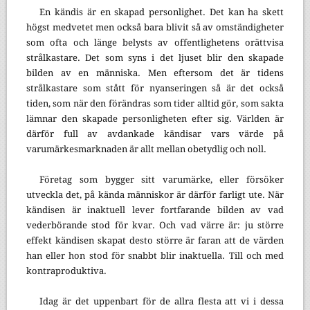
En kändis är en skapad personlighet. Det kan ha skett
högst medvetet men också bara blivit så av omständigheter
som ofta och länge belysts av offentlighetens orättvisa
strålkastare. Det som syns i det ljuset blir den skapade
bilden av en människa. Men eftersom det är tidens
strålkastare som stått för nyanseringen så är det också
tiden, som när den förändras som tider alltid gör, som sakta
lämnar den skapade personligheten efter sig. Världen är
därför full av avdankade kändisar vars värde på
varumärkesmarknaden är allt mellan obetydlig och noll.
Företag som bygger sitt varumärke, eller försöker
utveckla det, på kända människor är därför farligt ute. När
kändisen är inaktuell lever fortfarande bilden av vad
vederbörande stod för kvar. Och vad värre är: ju större
effekt kändisen skapat desto större är faran att de värden
han eller hon stod för snabbt blir inaktuella. Till och med
kontraproduktiva.
Idag är det uppenbart för de allra flesta att vi i dessa