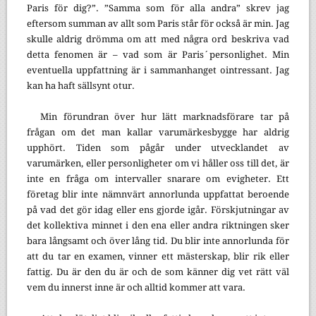
Paris för dig?”. ”Samma som för alla andra” skrev jag
eftersom summan av allt som Paris står för också är min. Jag
skulle aldrig drömma om att med några ord beskriva vad
detta fenomen är – vad som är Paris´personlighet. Min
eventuella uppfattning är i sammanhanget ointressant. Jag
kan ha haft sällsynt otur.
Min förundran över hur lätt marknadsförare tar på
frågan om det man kallar varumärkesbygge har aldrig
upphört. Tiden som pågår under utvecklandet av
varumärken, eller personligheter om vi håller oss till det, är
inte en fråga om intervaller snarare om evigheter. Ett
företag blir inte nämnvärt annorlunda uppfattat beroende
på vad det gör idag eller ens gjorde igår. Förskjutningar av
det kollektiva minnet i den ena eller andra riktningen sker
bara långsamt och över lång tid. Du blir inte annorlunda för
att du tar en examen, vinner ett mästerskap, blir rik eller
fattig. Du är den du är och de som känner dig vet rätt väl
vem du innerst inne är och alltid kommer att vara.