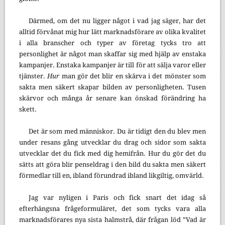
Därmed, om det nu ligger något i vad jag säger, har det
alltid förvånat mig hur lätt marknadsförare av olika kvalitet
i alla branscher och typer av företag tycks tro att
personlighet är något man skaffar sig med hjälp av enstaka
kampanjer. Enstaka kampanjer är till för att sälja varor eller
tjänster.
Hur
man gör det blir en skärva i det mönster som
sakta men säkert skapar bilden av personligheten. Tusen
skärvor och många år senare kan önskad förändring ha
skett.
Det är som med människor. Du är tidigt den du blev men
under resans gång utvecklar du drag och sidor som sakta
utvecklar det du fick med dig hemifrån. Hur du gör det du
sätts att göra blir penseldrag i den bild du sakta men säkert
förmedlar till en, ibland förundrad ibland likgiltig, omvärld.
Jag var nyligen i Paris och fick snart det idag så
efterhängsna frågeformuläret, det som tycks vara alla
marknadsförares nya sista halmstrå, där frågan löd ”Vad är