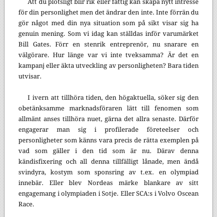
Att du plötsligt blir rik eller fattig kan skapa nytt intresse
för din personlighet men det ändrar den inte. Inte förrän du
gör något med din nya situation som på sikt visar sig ha
genuin mening. Som vi idag kan ställdas inför varumärket
Bill Gates. Förr en stenrik entreprenör, nu snarare en
välgörare. Hur länge var vi inte tveksamma? Är det en
kampanj eller äkta utveckling av personligheten? Bara tiden
utvisar.
I ivern att tillhöra tiden, den högaktuella, söker sig den
obetänksamme marknadsföraren lätt till fenomen som
allmänt anses tillhöra nuet, gärna det allra senaste. Därför
engagerar man sig i profilerade företeelser och
personligheter som känns vara precis de rätta exemplen på
vad som gäller i den tid som är nu. Därav denna
kändisfixering och all denna tillfälligt lånade, men ändå
svindyra, kostym som sponsring av t.ex. en olympiad
innebär. Eller blev Nordeas märke blankare av sitt
engagemang i olympiaden i Sotje. Eller SCA:s i Volvo Oscean
Race.