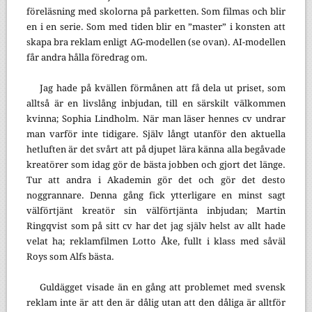
föreläsning med skolorna på parketten. Som filmas och blir
en i en serie. Som med tiden blir en ”master” i konsten att
skapa bra reklam enligt AG-modellen (se ovan). AI-modellen
får andra hålla föredrag om.
Jag hade på kvällen förmånen att få dela ut priset, som
alltså är en livslång inbjudan, till en särskilt välkommen
kvinna; Sophia Lindholm. När man läser hennes cv undrar
man varför inte tidigare. Själv långt utanför den aktuella
hetluften är det svårt att på djupet lära känna alla begåvade
kreatörer som idag gör de bästa jobben och gjort det länge.
Tur att andra i Akademin gör det och gör det desto
noggrannare. Denna gång fick ytterligare en minst sagt
välförtjänt kreatör sin välförtjänta inbjudan; Martin
Ringqvist som på sitt cv har det jag själv helst av allt hade
velat ha; reklamfilmen Lotto Åke, fullt i klass med såväl
Roys som Alfs bästa.
Guldägget visade än en gång att problemet med svensk
reklam inte är att den är dålig utan att den dåliga är alltför