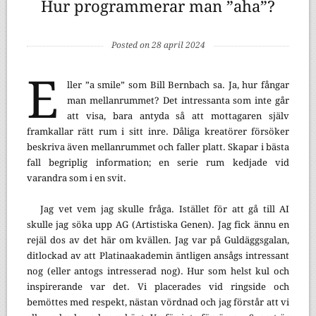
Hur programmerar man ”aha”?
Posted on 28 april 2024
E
ller ”a smile” som Bill Bernbach sa. Ja, hur fångar
man mellanrummet? Det intressanta som inte går
att visa, bara antyda så att mottagaren själv
framkallar rätt rum i sitt inre. Dåliga kreatörer försöker
beskriva även mellanrummet och faller platt. Skapar i bästa
fall begriplig information; en serie rum kedjade vid
varandra som i en svit.
Jag vet vem jag skulle fråga. Istället för att gå till AI
skulle jag söka upp AG (Artistiska Genen). Jag fick ännu en
rejäl dos av det här om kvällen. Jag var på Guldäggsgalan,
ditlockad av att Platinaakademin äntligen ansågs intressant
nog (eller antogs intresserad nog). Hur som helst kul och
inspirerande var det. Vi placerades vid ringside och
bemöttes med respekt, nästan vördnad och jag förstår att vi