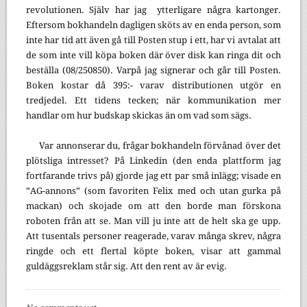
revolutionen. Själv har jag
ytterligare några kartonger.
Eftersom bokhandeln dagligen sköts av en enda person, som
inte har tid att även gå till Posten stup i ett, har vi avtalat att
de som inte vill köpa boken där över disk kan ringa dit och
beställa (08/250850). Varpå jag signerar och går till Posten.
Boken kostar då 395:- varav distributionen utgör en
tredjedel. Ett tidens tecken; när kommunikation mer
handlar om hur budskap skickas än om vad som sägs.
Var annonserar du, frågar bokhandeln förvånad över det
plötsliga intresset? På Linkedin (den enda plattform jag
fortfarande trivs på) gjorde jag ett par små inlägg; visade en
”AG-annons” (som favoriten Felix med och utan gurka på
mackan) och skojade om att den borde man förskona
roboten från att se. Man vill ju inte att de helt ska ge upp.
Att tusentals personer reagerade, varav många skrev, några
ringde och ett flertal köpte boken, visar att gammal
guldäggsreklam står sig. Att den rent av är evig.