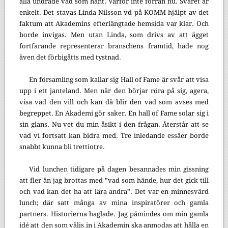
alla undrade vad som hänt. Varför inte förrän nu. Svaret är
enkelt. Det stavas Linda Nilsson vd på KOMM hjälpt av det
faktum att Akademins efterlängtade hemsida var klar. Och
borde invigas. Men utan Linda, som drivs av att ägget
fortfarande representerar branschens framtid, hade nog
även det förbigåtts med tystnad.
En församling som kallar sig Hall of Fame är svår att visa
upp i ett janteland. Men när den börjar röra på sig, agera,
visa vad den vill och kan då blir den vad som avses med
begreppet. En Akademi gör saker. En hall of Fame solar sig i
sin glans. Nu vet du min åsikt i den frågan. Återstår att se
vad vi fortsatt kan bidra med. Tre inledande essäer borde
snabbt kunna bli trettiotre.
Vid lunchen tidigare på dagen besannades min gissning
att fler än jag brottas med ”vad som hände, hur det gick till
och vad kan det ha att lära andra”. Det var en minnesvärd
lunch; där satt många av mina inspiratörer och gamla
partners. Historierna haglade. Jag påmindes om min gamla
idé att den som väljs in i Akademin ska anmodas att hålla en