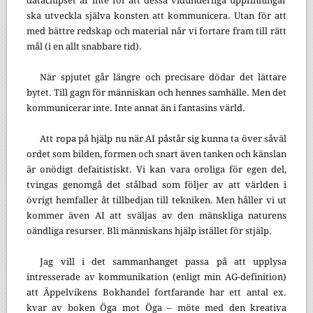
datachipset är inte för att dessa vidunderliga uppfinningar
ska utveckla själva konsten att kommunicera. Utan för att
med bättre redskap och material når vi fortare fram till rätt
mål (i en allt snabbare tid).
När spjutet går längre och precisare dödar det lättare
bytet. Till gagn för människan och hennes samhälle. Men det
kommunicerar inte. Inte annat än i fantasins värld.
Att ropa på hjälp nu när AI påstår sig kunna ta över såväl
ordet som bilden, formen och snart även tanken och känslan
är onödigt defaitistiskt. Vi kan vara oroliga för egen del,
tvingas genomgå det stålbad som följer av att världen i
övrigt hemfaller åt tillbedjan till tekniken. Men håller vi ut
kommer även AI att sväljas av den mänskliga naturens
oändliga resurser. Bli människans hjälp istället för stjälp.
Jag vill i det sammanhanget passa på att upplysa
intresserade av kommunikation (enligt min AG-definition)
att Äppelvikens Bokhandel fortfarande har ett antal ex.
kvar av boken Öga mot Öga – möte med den kreativa