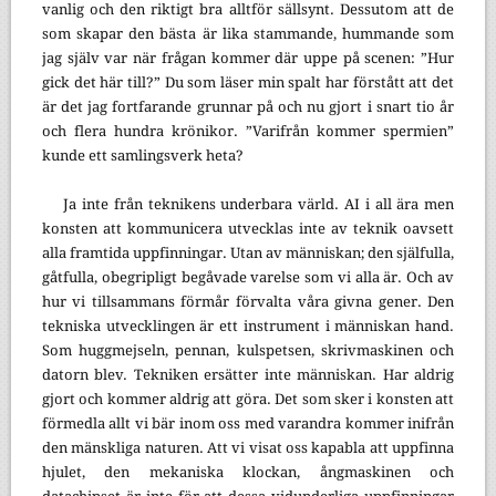
vanlig och den riktigt bra alltför sällsynt. Dessutom att de
som skapar den bästa är lika stammande, hummande som
jag själv var när frågan kommer där uppe på scenen: ”Hur
gick det här till?” Du som läser min spalt har förstått att det
är det jag fortfarande grunnar på och nu gjort i snart tio år
och flera hundra krönikor. ”Varifrån kommer spermien”
kunde ett samlingsverk heta?
Ja inte från teknikens underbara värld. AI i all ära men
konsten att kommunicera utvecklas inte av teknik oavsett
alla framtida uppfinningar. Utan av människan; den själfulla,
gåtfulla, obegripligt begåvade varelse som vi alla är. Och av
hur vi tillsammans förmår förvalta våra givna gener. Den
tekniska utvecklingen är ett instrument i människan hand.
Som huggmejseln, pennan, kulspetsen, skrivmaskinen och
datorn blev. Tekniken ersätter inte människan. Har aldrig
gjort och kommer aldrig att göra. Det som sker i konsten att
förmedla allt vi bär inom oss med varandra kommer inifrån
den mänskliga naturen. Att vi visat oss kapabla att uppfinna
hjulet, den mekaniska klockan, ångmaskinen och