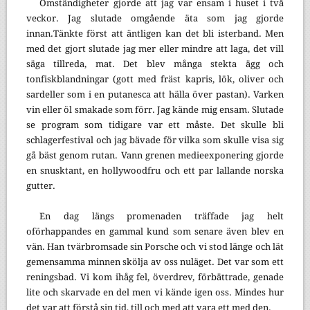
Omständigheter gjorde att jag var ensam i huset i två
veckor. Jag slutade omgående äta som jag gjorde
innan.Tänkte först att äntligen kan det bli isterband. Men
med det gjort slutade jag mer eller mindre att laga, det vill
säga tillreda, mat. Det blev många stekta ägg och
tonfiskblandningar (gott med fräst kapris, lök, oliver och
sardeller som i en putanesca att hälla över pastan). Varken
vin eller öl smakade som förr. Jag kände mig ensam. Slutade
se program som tidigare var ett måste. Det skulle bli
schlagerfestival och jag bävade för vilka som skulle visa sig
gå bäst genom rutan. Vann grenen medieexponering gjorde
en snusktant, en hollywoodfru och ett par lallande norska
gutter.
En dag längs promenaden träffade jag helt
oförhappandes en gammal kund som senare även blev en
vän. Han tvärbromsade sin Porsche och vi stod länge och lät
gemensamma minnen skölja av oss nuläget. Det var som ett
reningsbad. Vi kom ihåg fel, överdrev, förbättrade, genade
lite och skarvade en del men vi kände igen oss. Mindes hur
det var att förstå sin tid, till och med att vara ett med den.