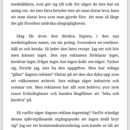
medelåldern, som gör sig till tolk för något de inte har en
aning om. Att inte fatta betyder inte att man slutar leva, bara
att man slutar leva som man gjorde förr. Att man så långt
det går försöker undvika obegripligheten.
Idag får även den direkta lögnen, i den nya
medielogikens namn, sin sin poäng. Formulera en oneliner,
håll ut och betala. Så lyder den lates recept. Jag ser och hör
men känner inget. Den nya reklamen förklarar inget,
berättar inget, frågar inget, har ingen åsikt om något. Tycker
sig, förstår jag, inte ha den uppgiften. Men hur många
”gillar” dagens reklam? Väntar på att den ska dyka upp som
ett välkommet avbrott. Inte många säger industrin och
somnar om. Men reklamen har allt som behövs; ytor som
tusen fotbollsplaner och hundra långfilmer att ”leka och
berätta” på.
Så varför säger dagens reklam ingenting? Varför ständigt
denna självutplånande utgångspunkt att ingen ändå bryr
sig? Jag ser ett kommunikationsbolag som kunde se till att