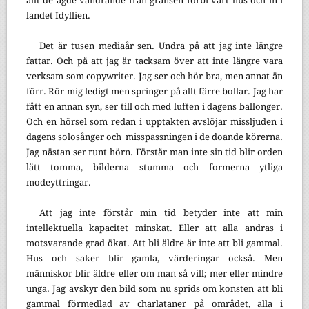
allt de ägde vandrande från gränsen förbi vårt hus och in i
landet Idyllien.
Det är tusen mediaår sen. Undra på att jag inte längre
fattar. Och på att jag är tacksam över att inte längre vara
verksam som copywriter. Jag ser och hör bra, men annat än
förr. Rör mig ledigt men springer på allt färre bollar. Jag har
fått en annan syn, ser till och med luften i dagens ballonger.
Och en hörsel som redan i upptakten avslöjar missljuden i
dagens solosånger och
misspassningen i de doande körerna.
Jag nästan ser runt hörn. Förstår man inte sin tid blir orden
lätt tomma, bilderna stumma och formerna ytliga
modeyttringar.
Att jag inte förstår min tid betyder inte att min
intellektuella kapacitet minskat. Eller att alla andras i
motsvarande grad ökat. Att bli äldre är inte att bli gammal.
Hus och saker blir gamla, värderingar också. Men
människor blir äldre eller om man så vill; mer eller mindre
unga. Jag avskyr den bild som nu sprids om konsten att bli
gammal förmedlad av charlataner på området, alla i