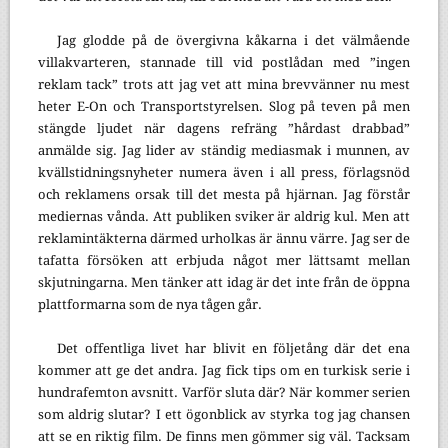
Jag glodde på de övergivna kåkarna i det välmående
villakvarteren, stannade till vid postlådan med ”ingen
reklam tack” trots att jag vet att mina brevvänner nu mest
heter E-On och Transportstyrelsen. Slog på teven på men
stängde ljudet när dagens refräng ”hårdast drabbad”
anmälde sig. Jag lider av ständig mediasmak i munnen, av
kvällstidningsnyheter numera även i all press, förlagsnöd
och reklamens orsak till det mesta på hjärnan. Jag förstår
mediernas vånda. Att publiken sviker är aldrig kul. Men att
reklamintäkterna därmed urholkas är ännu värre. Jag ser de
tafatta försöken att erbjuda något mer lättsamt mellan
skjutningarna. Men tänker att idag är det inte från de öppna
plattformarna som de nya tågen går.
Det offentliga livet har blivit en följetång där det ena
kommer att ge det andra. Jag fick tips om en turkisk serie i
hundrafemton avsnitt. Varför sluta där? När kommer serien
som aldrig slutar?
I ett ögonblick av styrka tog jag chansen
att se en riktig film. De finns men gömmer sig väl. Tacksam