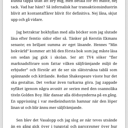
kunna tappa utan att bry mig, men betala för ett måste, nej
tack. Vad har hänt? Så infernalisk har transaktionsindustrin
blivit att kontantaffärer blivit för definitiva. Nej låna, skjut
upp och gå vidare.
Jag betraktar bokhyllan med alla böcker som jag slutade
läsa efter femtio sidor eller så. Tänker på Kerstin Ekmans
senaste; en briljant summa av eget läsande. Hennes ”Min
bokvärld” kommer att bli den första bok som jag måste läsa
om sedan jag gick i skolan. Ser att TV4 söker ”fler
marknadsförare som fattar vilken säljfrämjande miljö de
erbjuder” och förstår att de ser sin slätstrukna tablå som
spännande och kittlande. Redan Shakespeare visste hur det
ska gestaltas. Det verkar även turkarna göra. Jag zappade
nyfiket igenom några avsnitt av serien med den osannolika
titeln Golden Boy. Här dansar alla dödssynderna på en gång.
En uppvisning i var medieindustrin hamnar när den löper
linan ut och blir ännu mer säljfrämjande.
Sen blev det Vasalopp och jag slog av när teves utsände
än en gång gick över i tungotal och paroxysmer över hur