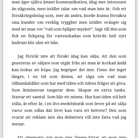
man äger själva ämnet kommunikation, idag mer intressant
än någonsin, men istället talar om vad man inte är. Och ett
försäkringsbolag som, mer än andra, borde kunna försäkra
sina kunder om verklig trygghet men istället svänger sig
med att man vet ”vad som hjälper mycket”. Sagt till den som
fick en fickpeng för vattenskadan som krävde helt nytt
badrum blir sånt ett hån.
Jag förstår inte att förakt idag kan sälja. Att den som
genereras av säljare som utgår från att man är korkad ändå
kan lockas att köpa. Jag begriper det inte. Finns det inget
längre, i en tid som denna, att säga om vad man
tillhandahåller som har med tiden och tidens frågor att göra.
Som åtminstone tangerar dem. Skapar en extra tanke.
Startar ett samtal. Som blir ett minne. Hur kan tiden stå helt
stilla, år efter år, i en livs-medelsbutik som lever på att sälja
varor som odlas där livet kan vara ett helvete? Den som
svarar att reklam inte ska debattera vill inte fatta vad jag
menar.
Ett alternativ när man inte längre fattar att man inte