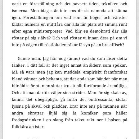
varit en föreställning och det oavsett tiden, tekniken och
ismerna. Men idag står inte ens de sistnämnda att känna
igen. Föreställningen om vad som är höger och vänster
bildar numera en mittfåra där alla får plats att simma runt
efter egna ministerposter. Vad blir en demokrati där alla
röstar på sig själva? Och vad röstar vi innan dess på om vi
inte på vägen till röstlokalen råkar få syn på en bra affisch?
Gamle man. Jag hör nog (ännu) vad du som läser detta
tänker. I ditt fall är det inget annat än åldern som spökar.
Må så vara men jag kan meddela, empiriskt framforskat
bland vänner och bekanta, att det enda som händer när man
blir äldre är att man slutar tro att allt fortfarande är möjligt.
Och att man därför väljer sina strider. Man lär sig skala av,
lämna det obegripliga, gå förbi det ointressanta, slutar
lyssna på skval och pladder. Drar inte ens på munnen när
andra skrattar ihjäl sig åt komiker som häller
fredagsdrinken i en slang från taket rakt ner i halsen på
folkkära artister.