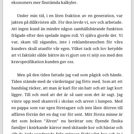
ekonomers mer finstämda kalkyler.
Under min tid, i en liten fraktion av en generation, var
jakten på dillkvisten allt. För den levde vi, sov och arbetade.
Att ingen kund än mindre någon samhällsbärande funktion
frågade efter den spelade ingen roll. Vi själva gjorde det. Vi
var, skam till sägandes, inte i reklambranschen för våra
kunders skull utanför vår egen. Vilket tack och lov betydde
att vi faktiskt sålde bättre än vi gjort om vi nöjt oss med den
kravspecifikation kunden gav oss.
Men på den tiden fattade jag vad som pågick och hände.
Tiden stämde med de värderingar jag fötts med. Som att ett
handslag räcker, att man är karl för sin hatt och att lagt kort
ligger. Till och med att det är så sant som det är sagt. Jag
växte upp med skamvrå i skolan och arrest i lumpen. Med
en pappa som var egen företagare och inte låste dörren till
affären förrän det en dag var för sent. Mitt första minne är
det som boken ”Älven” nu berättar om; flyende finska
familjer i knirkande kärror med skitande kor och hästar och