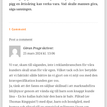
pigg en åttioåring kan verka vara. Vad skulle mannen göra,
säga sanningen.
1 Comment
Post a comment
Göran Prage
skriver:
25 mars 2024 kl. 13:06
Vi var, skam till sägandes, inte i reklambranschen för våra
kunders skull utan för vår egen. Vilket tack och lov betydde
att vi faktiskt sålde bättre än vi gjort om vi nöjt oss med den
kravspecifikation kunden gav oss.
Ja, tänk att det fanns en säljbar skillnad i att marknadsföra
blöjbyxor genom att vända sig till barn som knappt kunde
läsa – En ko kallas kalv/när den bara är halv. Plåtad (av
Thomas Ringquist?) med djur, barn och bondgård, med
humor och riktad till en utmejslad målgrupp (även om