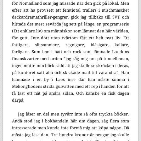
för Nomadland som jag missade när den gick på lokal. Men
efter att ha provsett ett femtiotal trailers i mischmaschet
deckardramathriller-gengren gick jag tillbaks till SVT och
hittade det mest sevärda jag sett på länge; en programserie
(Ett enklare liv) om människor som lämnat den här världen,
för gott. Inte dött utan tvärtom fått ett helt nytt liv. Ett
fattigare, slitsammare, regnigare, blåsigare, kallare,
farligare. Som han i hatt och rock som lämnade Londons
finanskvarter med orden ”jag såg mig om på tunnelbanan,
ingen mötte min blick rädd att jag skulle se skräcken i deras,
på kontoret satt alla och skickade mail till varandra”. Han
hamnade i en by i Laos inre där han måste simma i
Mekongflodens strida gulvatten med ett rep i handen för att
få fast ett nät på andra sidan. Och kanske en fisk dagen
därpå.
Jag läser en del men tyvärr inte så ofta tryckta böcker.
Ändå stod jag i bokhandeln här om dagen, såg flera som
intresserade men kunde inte förmå mig att köpa någon. Då
måste jag läsa den. Tre hundra kronor är pengar jag skulle