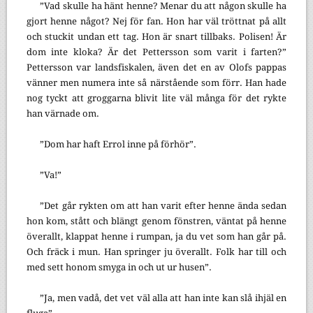
”Vad skulle ha hänt henne? Menar du att någon skulle ha
gjort henne något? Nej för fan. Hon har väl tröttnat på allt
och stuckit undan ett tag. Hon är snart tillbaks. Polisen! Är
dom inte kloka? Är det Pettersson som varit i farten?”
Pettersson var landsfiskalen, även det en av Olofs pappas
vänner men numera inte så närstående som förr. Han hade
nog tyckt att groggarna blivit lite väl många för det rykte
han värnade om.
”Dom har haft Errol inne på förhör”.
”Va!”
”Det går rykten om att han varit efter henne ända sedan
hon kom, stått och blängt genom fönstren, väntat på henne
överallt, klappat henne i rumpan, ja du vet som han går på.
Och fräck i mun. Han springer ju överallt. Folk har till och
med sett honom smyga in och ut ur husen”.
”Ja, men vadå, det vet väl alla att han inte kan slå ihjäl en