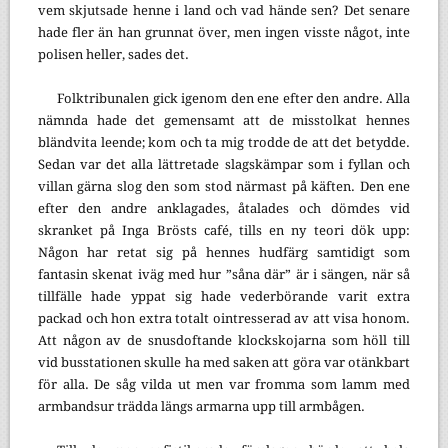
vem skjutsade henne i land och vad hände sen? Det senare
hade fler än han grunnat över, men ingen visste något, inte
polisen heller, sades det.
Folktribunalen gick igenom den ene efter den andre. Alla
nämnda hade det gemensamt att de misstolkat hennes
bländvita leende; kom och ta mig trodde de att det betydde.
Sedan var det alla lättretade slagskämpar som i fyllan och
villan gärna slog den som stod närmast på käften. Den ene
efter den andre anklagades, åtalades och dömdes vid
skranket på Inga Brösts café, tills en ny teori dök upp:
Någon har retat sig på hennes hudfärg samtidigt som
fantasin skenat iväg med hur ”såna där” är i sängen, när så
tillfälle hade yppat sig hade vederbörande varit extra
packad och hon extra totalt ointresserad av att visa honom.
Att någon av de snusdoftande klockskojarna som höll till
vid busstationen skulle ha med saken att göra var otänkbart
för alla. De såg vilda ut men var fromma som lamm med
armbandsur trädda längs armarna upp till armbågen.