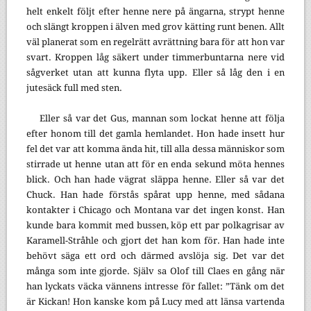
helt enkelt följt efter henne nere på ängarna, strypt henne
och slängt kroppen i älven med grov kätting runt benen. Allt
väl planerat som en regelrätt avrättning bara för att hon var
svart. Kroppen låg säkert under timmerbuntarna nere vid
sågverket utan att kunna flyta upp. Eller så låg den i en
jutesäck full med sten.
Eller så var det Gus, mannan som lockat henne att följa
efter honom till det gamla hemlandet. Hon hade insett hur
fel det var att komma ända hit, till alla dessa människor som
stirrade ut henne utan att för en enda sekund möta hennes
blick. Och han hade vägrat släppa henne. Eller så var det
Chuck. Han hade förstås spårat upp henne, med sådana
kontakter i Chicago och Montana var det ingen konst. Han
kunde bara kommit med bussen, köp ett par polkagrisar av
Karamell-Stråhle och gjort det han kom för. Han hade inte
behövt säga ett ord och därmed avslöja sig. Det var det
många som inte gjorde. Själv sa Olof till Claes en gång när
han lyckats väcka vännens intresse för fallet: ”Tänk om det
är Kickan! Hon kanske kom på Lucy med att länsa vartenda