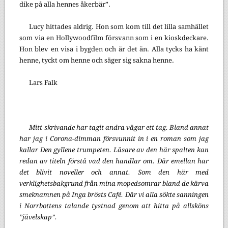
dike på alla hennes åkerbär”.
Lucy hittades aldrig. Hon som kom till det lilla samhället
som via en Hollywoodfilm försvann som i en kioskdeckare.
Hon blev en visa i bygden och är det än. Alla tycks ha känt
henne, tyckt om henne och säger sig sakna henne.
Lars Falk
Mitt skrivande har tagit andra vägar ett tag. Bland annat
har jag i Corona-dimman försvunnit in i en roman som jag
kallar Den gyllene trumpeten. Läsare av den här spalten kan
redan av titeln förstå vad den handlar om. Där emellan har
det blivit noveller och annat. Som den här med
verklighetsbakgrund från mina mopedsomrar bland de kärva
smeknamnen på Inga brösts Café. Där vi alla sökte sanningen
i Norrbottens talande tystnad genom att hitta på allsköns
”jävelskap”.