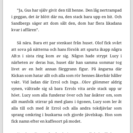
”Ja, Gus har själv givit den till henne. Den låg nertrampad
i geggan, det är blött där nu, den stack bara upp en bit. Och
Sandbergs säger att dom sålt den, dom har flera likadana
kvar i affären”.
Så nära. Bara ett par stenkast från huset. Olof fick svårt
att sova på nätterna och hans försök att spurta ikapp några
AB:n i sista ring kom av sig. Någon hade strypt Lucy i
närheten av deras hus, huset där han samma sommar tog
livet av en helt annan färggrann figur. På ängarna där
Kickan som hatar allt och alla som rör hennes åkerbär håller
vakt. Vid ladan där Errol och Inga…Olov glömmer aldrig
synen, vältrade sig så bara Errols vita arsle stack upp ur
höet. Lucy som alla funderar över och har åsikter om, som
allt manfolk stirrar på med glans i ögonen, Lucy som ler åt
alla till och med åt Errol och alla andra tokdjävlar som
sprang omkring i buskarna och gjorde jävelskap. Hon som
fick namn efter en kaffesort på modet.