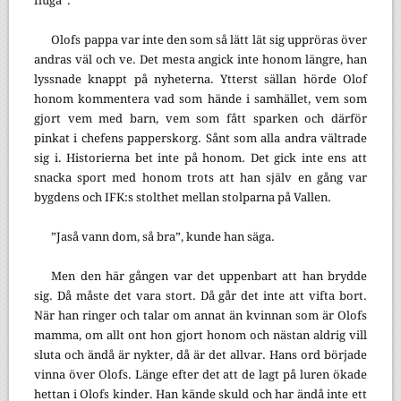
fluga”.
Olofs pappa var inte den som så lätt lät sig uppröras över
andras väl och ve. Det mesta angick inte honom längre, han
lyssnade knappt på nyheterna. Ytterst sällan hörde Olof
honom kommentera vad som hände i samhället, vem som
gjort vem med barn, vem som fått sparken och därför
pinkat i chefens papperskorg. Sånt som alla andra vältrade
sig i. Historierna bet inte på honom. Det gick inte ens att
snacka sport med honom trots att han själv en gång var
bygdens och IFK:s stolthet mellan stolparna på Vallen.
”Jaså vann dom, så bra”, kunde han säga.
Men den här gången var det uppenbart att han brydde
sig. Då måste det vara stort. Då går det inte att vifta bort.
När han ringer och talar om annat än kvinnan som är Olofs
mamma, om allt ont hon gjort honom och nästan aldrig vill
sluta och ändå är nykter, då är det allvar. Hans ord började
vinna över Olofs. Länge efter det att de lagt på luren ökade
hettan i Olofs kinder. Han kände skuld och har ändå inte ett