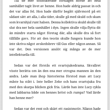
Till de mer sofistikerade förslagen hörde att hela
samhället tagit livet av henne. Hon hade aldrig passat in och
det var allas fel. Hon hade därför begått självmord på ett
sådant sätt att alla, i alla tider, skulle gå med skuld och skam
som kvarnhjul runt halsen. Denna kollektiva skuld skulle till
slut dra ner hela samhället i dyn. Ingen skulle vilja flytta dit
än mindre starta något företag där, alla skulle dra så fort
tillfälle gavs. För att den teorin skulle fungera kunde hon
inte skriva något avskedsbrev till Gus eller någon annan. Så
var det. Den versionen anslöt sig många av de mer
intellektuella till.
Sedan var det förstås ett svartsjukedrama. Skvallret
visste berätta om än den ena mer otrogna mannen än den
andra. Lade man ihop historierna förstod man att Lucy
måste ha stått i. Inte heller Zeke och hans svartsjuka fru
med den skarpa blicken gick fria. Lärde han inte Lucy cykla
med labbarna både om hennes bröst och rumpa? Vad lärde
han henne mer?
Sedan var det rent och skärt ett rasistmotiv. Någon hade