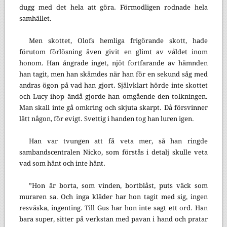
dugg med det hela att göra. Förmodligen rodnade hela
samhället.
Men skottet, Olofs hemliga frigörande skott, hade
förutom förlösning även givit en glimt av våldet inom
honom. Han ångrade inget, njöt fortfarande av hämnden
han tagit, men han skämdes när han för en sekund såg med
andras ögon på vad han gjort. Självklart hörde inte skottet
och Lucy ihop ändå gjorde han omgående den tolkningen.
Man skall inte gå omkring och skjuta skarpt. Då försvinner
lätt någon, för evigt. Svettig i handen tog han luren igen.
Han var tvungen att få veta mer, så han ringde
sambandscentralen Nicko, som förstås i detalj skulle veta
vad som hänt och inte hänt.
”Hon är borta, som vinden, bortblåst, puts väck som
muraren sa. Och inga kläder har hon tagit med sig, ingen
resväska, ingenting. Till Gus har hon inte sagt ett ord. Han
bara super, sitter på verkstan med pavan i hand och pratar