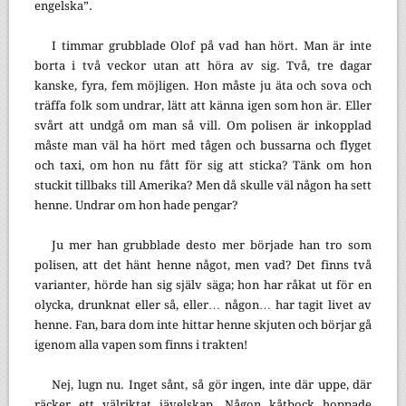
engelska”.
I timmar grubblade Olof på vad han hört. Man är inte
borta i två veckor utan att höra av sig. Två, tre dagar
kanske, fyra, fem möjligen. Hon måste ju äta och sova och
träffa folk som undrar, lätt att känna igen som hon är. Eller
svårt att undgå om man så vill. Om polisen är inkopplad
måste man väl ha hört med tågen och bussarna och flyget
och taxi, om hon nu fått för sig att sticka? Tänk om hon
stuckit tillbaks till Amerika? Men då skulle väl någon ha sett
henne. Undrar om hon hade pengar?
Ju mer han grubblade desto mer började han tro som
polisen, att det hänt henne något, men vad? Det finns två
varianter, hörde han sig själv säga; hon har råkat ut för en
olycka, drunknat eller så, eller… någon… har tagit livet av
henne. Fan, bara dom inte hittar henne skjuten och börjar gå
igenom alla vapen som finns i trakten!
Nej, lugn nu. Inget sånt, så gör ingen, inte där uppe, där
räcker ett välriktat jävelskap. Någon kåtbock hoppade