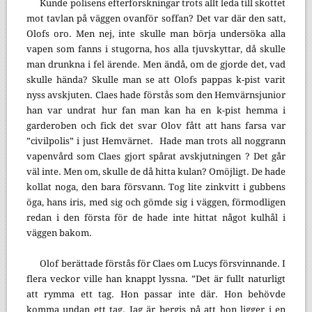
Kunde polisens efterforskningar trots allt leda till skottet
mot tavlan på väggen ovanför soffan? Det var där den satt,
Olofs oro. Men nej, inte skulle man börja undersöka alla
vapen som fanns i stugorna, hos alla tjuvskyttar, då skulle
man drunkna i fel ärende. Men ändå, om de gjorde det, vad
skulle hända? Skulle man se att Olofs pappas k-pist varit
nyss avskjuten. Claes hade förstås som den Hemvärnsjunior
han var undrat hur fan man kan ha en k-pist hemma i
garderoben och fick det svar Olov fått att hans farsa var
”civilpolis” i just Hemvärnet. Hade man trots all noggrann
vapenvård som Claes gjort spårat avskjutningen ? Det går
väl inte. Men om, skulle de då hitta kulan? Omöjligt. De hade
kollat noga, den bara försvann. Tog lite zinkvitt i gubbens
öga, hans iris, med sig och gömde sig i väggen, förmodligen
redan i den första för de hade inte hittat något kulhål i
väggen bakom.
Olof berättade förstås för Claes om Lucys försvinnande. I
flera veckor ville han knappt lyssna. ”Det är fullt naturligt
att rymma ett tag. Hon passar inte där. Hon behövde
komma undan ett tag. Jag är bergis på att hon ligger i en