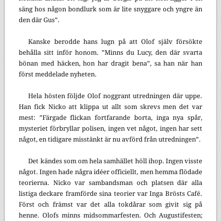
säng hos någon bondlurk som är lite snyggare och yngre än
den där Gus”.
Kanske berodde hans lugn på att Olof själv försökte
behålla sitt inför honom. ”Minns du Lucy, den där svarta
bönan med häcken, hon har dragit bena”, sa han när han
först meddelade nyheten.
Hela hösten följde Olof noggrant utredningen där uppe.
Han fick Nicko att klippa ut allt som skrevs men det var
mest: ”Färgade flickan fortfarande borta, inga nya spår,
mysteriet förbryllar polisen, ingen vet något, ingen har sett
något, en tidigare misstänkt är nu avförd från utredningen”.
Det kändes som om hela samhället höll ihop. Ingen visste
något. Ingen hade några idéer officiellt, men hemma flödade
teorierna. Nicko var sambandsman och platsen där alla
listiga deckare framförde sina teorier var Inga Brösts Café.
Först och främst var det alla tokdårar som givit sig på
henne. Olofs minns midsommarfesten. Och Augustifesten;