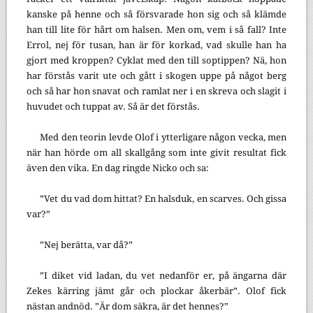
kanske på henne och så försvarade hon sig och så klämde
han till lite för hårt om halsen. Men om, vem i så fall? Inte
Errol, nej för tusan, han är för korkad, vad skulle han ha
gjort med kroppen? Cyklat med den till soptippen? Nä, hon
har förstås varit ute och gått i skogen uppe på något berg
och så har hon snavat och ramlat ner i en skreva och slagit i
huvudet och tuppat av. Så är det förstås.
Med den teorin levde Olof i ytterligare någon vecka, men
när han hörde om all skallgång som inte givit resultat fick
även den vika. En dag ringde Nicko och sa:
”Vet du vad dom hittat? En halsduk, en scarves. Och gissa
var?”
”Nej berätta, var då?”
”I diket vid ladan, du vet nedanför er, på ängarna där
Zekes kärring jämt går och plockar åkerbär”. Olof fick
nästan andnöd. ”Är dom säkra, är det hennes?”