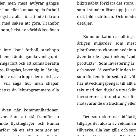
llen men mest avfyrar gängse
blixtsnabbt förklara det stora, 
v kan eller kunnat spela fotboll
som i stunden löser upp just d
gst av alla, för att inte tala om
ord, bild och form. Och modes
get med saken att göra. Framför
detaljer.
som, helst av världsklass även
Kommunikation är alltings 
årligen miljarder som mes
n inte ”kan” fotboll, stavhopp
plattformens ekonomiavdelnin
blemet är det gamla vanliga; att
även borde ägna tanken; ”vad 
pringa fort och att kunna berätta
produkt?”. Som investering är 
, fängslas, lever sig in, lär sig,
och succé. Så varför blir den in
de av nästa lopp eller match, av
som för femtio år sedan är väl
t vill säga hur man skapar
har utvecklingspengar till allt 
bättre än lekprogrammens alla
takt med den digitala utvecklin
investerare att undra varför
motsvarande utsträckning eller
d även när kommunikationen
var. Som att stå framför en
Det som sker när idéfatt
ande flyktingläger och kunna
tillgrips det äldsta av reklamen
rför” på ett sätt som gör att
tillverka, alla kan gilla och so