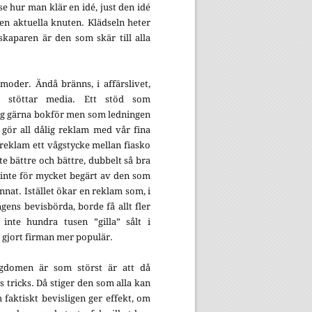
se hur man klär en idé, just den idé
en aktuella knuten. Klädseln heter
kaparen är den som skär till alla
moder. Ändå bränns, i affärslivet,
t stöttar media. Ett stöd som
g gärna bokför men som ledningen
gör all dålig reklam med vår fina
reklam ett vågstycke mellan fiasko
te bättre och bättre, dubbelt så bra
 inte för mycket begärt av den som
annat. Istället ökar en reklam som, i
gens bevisbörda, borde få allt fler
 inte hundra tusen ”gilla” sålt i
 gjort firman mer populär.
igdomen är som störst är att då
s tricks. Då stiger den som alla kan
m faktiskt bevisligen ger effekt, om