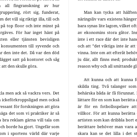
ch all fingranskning av hur
uppering, rört sig, funderat,
Man kan tycka att hälften
det vill sig riktigt illa, till och
näringsliv vars existens hänger
, på top floor och inte minst på
bara synas lite lagom, vilket oft
rgäves. För har inget hänt på
av ekonomins stora gåtor. Ins
n eller tjänsten bevisligen
inte i ett race där det inte ha
m konsumenten till syvende och
och att ”det viktiga inte är at
har den inte det. Då var den död
vinna. Inte om att efteråt behöv
ägget satt på kontoret och såg
ju där, allt finns med; produk
att den skulle göra.
reason why och all smittande glä
Att kunna och att kunna f
skilda ting. Två talanger som
kla men ack så vackra vers. Det
behärska båda är få förunnat. D
n ickeförkroppsligad men också
lättare för en som kan berätta a
essant för forskningen att göra
är för en fotbollsspelare a
säga det som vi praktiker är så
villkor. För att kunna berätt
a bra reklam gärna vill tala om
artisten som kan dribbla bort e
och borde ha gjort. Ungefär som
berättare behöver man vara a
om i sportens värld där varje
skara kan se det lilla i det s