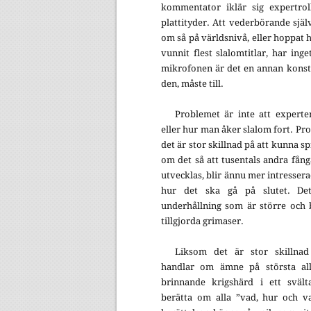
kommentator iklär sig expertro
plattityder. Att vederbörande själ
om så på världsnivå, eller hoppat hö
vunnit flest slalomtitlar, har in
mikrofonen är det en annan konst 
den, måste till.
Problemet är inte att experte
eller hur man åker slalom fort. Pro
det är stor skillnad på att kunna s
om det så att tusentals andra fångas
utvecklas, blir ännu mer intressera
hur det ska gå på slutet. De
underhållning som är större och 
tillgjorda grimaser.
Liksom det är stor skillna
handlar om ämne på största all
brinnande krigshärd i ett svält
berätta om alla ”vad, hur och va