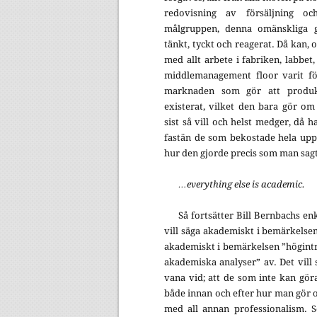
redovisning av försäljning o
målgruppen, denna omänskliga gr
tänkt, tyckt och reagerat. Då kan, om 
med allt arbete i fabriken, labbet
middlemanagement floor varit fö
marknaden som gör att produkte
existerat, vilket den bara gör o
sist så vill och helst medger, då 
fastän de som bekostade hela uppl
hur den gjorde precis som man sagt 
…everything else is academic.
Så fortsätter Bill Bernbachs en
vill säga akademiskt i bemärkelse
akademiskt i bemärkelsen ”högintr
akademiska analyser” av. Det vill 
vana vid; att de som inte kan gör
både innan och efter hur man gör 
med all annan professionalism. S