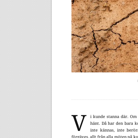
V
i kunde stanna där. Om 
hänt. Då har den bara k
inte kännas, inte berör
förgäves, allt från alla möten på kon