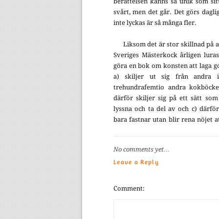
berättelsen känns så unik som sit
svårt, men det går. Det görs dagl
inte lyckas är så många fler.
Liksom det är stor skillnad på 
Sveriges Mästerkock årligen luras
göra en bok om konsten att laga g
a) skiljer ut sig från andra
trehundrafemtio andra kokböcker
därför skiljer sig på ett sätt som
lyssna och ta del av och c) därför
bara fastnar utan blir rena nöjet at
No comments yet…
Leave a Reply
Comment