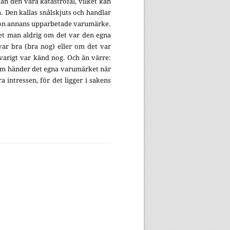
kan den vara katastrofal, vilket kan
. Den kallas snålskjuts och handlar
gon annans upparbetade varumärke.
et man aldrig om det var den egna
var bra (bra nog) eller om det var
varigt var känd nog. Och än värre:
om händer det egna varumärket när
a intressen, för det ligger i sakens