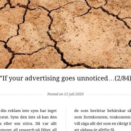
”If your advertising goes unnoticed…(2/84
Posted on 15 juli 2020
din reklam inte syns har inget
de som berättar behärskar s
ostat. Syns den inte så kan den
som formkonsten, tonkonsten
a eller ens störa. Då var allt
vill säga allt det som en riktig
toret, all research på fältet, all
att sådana är alltför få.