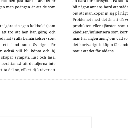
uationen just där då är. Det är
än bara för kortsynta. På sikt 
igen men poängen är att de som
bli någon annans bord att städa
om att man köper in sig på nå
Problemet med det är att då v
att ”göra sin egen kokbok” (som
produkten eller tjänsten som 
 att tro att hen kan göra) och
kändisen/influensern som kort
od mat (i alla bemärkelser) som
man har ingen aning om vad s
 i ett land som Sverige där
det kortvarigt inköpta får andr
 också vill bli köpta och b)
natur att det får sådana.
 skapar sympati, lust och läsa,
 berättar så att detaljerna inte
t ta del av, vilket d) kräver att