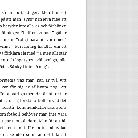
 så bra ofta duger. Men hur ett
 på att man ”syns” kan leva med att
a betyder inte alls, är och förblir en
tällningen ”hälften vunnet” gäller
ndlar om ”roligt bara att vara med”
t vinna”. Försäljning handlar om att
a förklara sig med ”ja men allt står
ten och logotypen väl synliga, alla
dje. Så skyll inte på mig”.
örmedla vad man kan är två vitt
 var för sig är sällsynta nog. Att
et allvarliga med det är att det är
tt lära sig förstå fotboll än vad det
tt förstå kommunikationskonstens
a om fotboll behöver man inte vara
tt par motståndare. Men för att bli
rtisten som inför en tusenhövdad
tora, se idén som får det lilla att