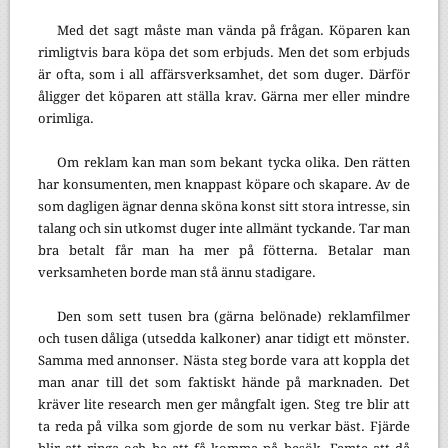
Med det sagt måste man vända på frågan. Köparen kan
rimligtvis bara köpa det som erbjuds. Men det som erbjuds
är ofta, som i all affärsverksamhet, det som duger. Därför
åligger det köparen att ställa krav. Gärna mer eller mindre
orimliga.
Om reklam kan man som bekant tycka olika. Den rätten
har konsumenten, men knappast köpare och skapare. Av de
som dagligen ägnar denna sköna konst sitt stora intresse, sin
talang och sin utkomst duger inte allmänt tyckande. Tar man
bra betalt får man ha mer på fötterna. Betalar man
verksamheten borde man stå ännu stadigare.
Den som sett tusen bra (gärna belönade) reklamfilmer
och tusen dåliga (utsedda kalkoner) anar tidigt ett mönster.
Samma med annonser. Nästa steg borde vara att koppla det
man anar till det som faktiskt hände på marknaden. Det
kräver lite research men ger mångfalt igen. Steg tre blir att
ta reda på vilka som gjorde de som nu verkar bäst. Fjärde