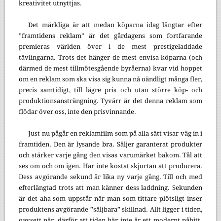
kreativitet utnyttjas.
Det märkliga är att medan köparna idag längtar efter
”framtidens reklam” är det gårdagens som fortfarande
premieras världen över i de mest prestigeladdade
tävlingarna. Trots det hänger de mest envisa köparna (och
därmed de mest tillmötesgående byråerna) kvar vid hoppet
om en reklam som ska visa sig kunna nå oändligt många fler,
precis samtidigt, till lägre pris och utan större köp- och
produktionsansträngning. Tyvärr är det denna reklam som
flödar över oss, inte den prisvinnande.
Just nu pågår en reklamfilm som på alla sätt visar väg in i
framtiden. Den är lysande bra. Säljer garanterat produkter
och stärker varje gång den visas varumärket bakom. Tål att
ses om och om igen. Har inte kostat skjortan att producera.
Dess avgörande sekund är lika ny varje gång. Till och med
efterlängtad trots att man känner dess laddning. Sekunden
är det aha som uppstår när man som tittare plötsligt inser
produktens avgörande ”säljbara” skillnad. Allt ligger i tiden,
oavsett när, därför att tiden här inte är ett modernt påhitt.