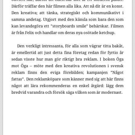
Därför träffar den här filmen alla lika. Att nå dit är en konst.
Den kreativa; att tänka, strategiskt och kommunikativt i
samma andetag. Utgjort med den känsla som bara den som
kan levandegöra ett ”storyboards smile” behärskar. Filmen
är från Felix och handlar om deras nya osötade ketchup.
Den verkligt intressanta, för alla som vägrar titta bakåt,
är emellertid att just detta fina företag redan för fyrtio år
sedan visste hur man gör riktigt bra reklam. I boken Öga
mot Öga – möte med den kreativa revolutionen i svensk
reklam finns den eviga förebilden; kampanjen ”Något
fattas”. Den reklamköpare som känner med sig att här finns
något att lära rekommenderas en enkel åtgärd: lägg dem
bredvid varandra och försök säga vilken som är modernast.