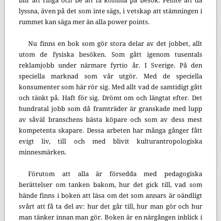
blir att ringa och be att få komma på besök. Femte att då
lyssna, även på det som inte sägs, i vetskap att stämningen i
rummet kan säga mer än alla power points.
Nu finns en bok som gör stora delar av det jobbet, allt
utom de fysiska besöken. Som gått igenom tusentals
reklamjobb under närmare fyrtio år. I Sverige. På den
speciella marknad som vår utgör. Med de speciella
konsumenter som här rör sig. Med allt vad de samtidigt gått
och tänkt på. Haft för sig. Drömt om och längtat efter. Det
hundratal jobb som då framträder är granskade med lupp
av såväl branschens bästa köpare och som av dess mest
kompetenta skapare. Dessa arbeten har många gånger fått
evigt liv, till och med blivit kulturantropologiska
minnesmärken.
Förutom att alla är försedda med pedagogiska
berättelser om tanken bakom, hur det gick till, vad som
hände finns i boken att läsa om det som annars är oändligt
svårt att få ta del av: hur det går till, hur man gör och hur
man tänker innan man gör. Boken är en närgången inblick i