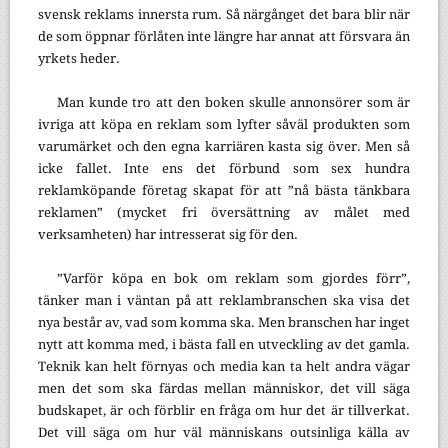
svensk reklams innersta rum. Så närgånget det bara blir när
de som öppnar förlåten inte längre har annat att försvara än
yrkets heder.
Man kunde tro att den boken skulle annonsörer som är
ivriga att köpa en reklam som lyfter såväl produkten som
varumärket och den egna karriären kasta sig över. Men så
icke fallet. Inte ens det förbund som sex hundra
reklamköpande företag skapat för att ”nå bästa tänkbara
reklamen” (mycket fri översättning av målet med
verksamheten) har intresserat sig för den.
”Varför köpa en bok om reklam som gjordes förr”,
tänker man i väntan på att reklambranschen ska visa det
nya består av, vad som komma ska. Men branschen har inget
nytt att komma med, i bästa fall en utveckling av det gamla.
Teknik kan helt förnyas och media kan ta helt andra vägar
men det som ska färdas mellan människor, det vill säga
budskapet, är och förblir en fråga om hur det är tillverkat.
Det vill säga om hur väl människans outsinliga källa av