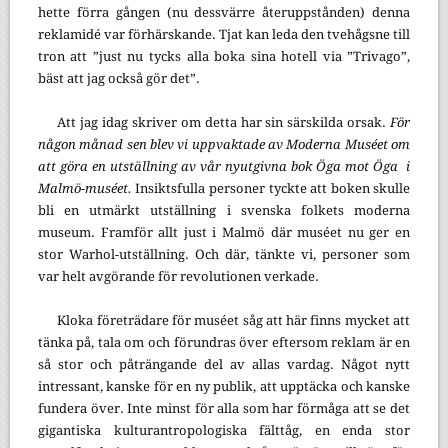
hette förra gången (nu dessvärre återuppstånden) denna
reklamidé var förhärskande. Tjat kan leda den tvehågsne till
tron att ”just nu tycks alla boka sina hotell via ”Trivago”,
bäst att jag också gör det”.
Att jag idag skriver om detta har sin särskilda orsak.
För
någon månad sen blev vi uppvaktade av Moderna Muséet om
att göra en utställning av vår nyutgivna bok Öga mot Öga i
Malmö-muséet.
Insiktsfulla personer tyckte att boken skulle
bli en utmärkt utställning i svenska folkets moderna
museum. Framför allt just i Malmö där muséet nu ger en
stor Warhol-utställning. Och där, tänkte vi, personer som
var helt avgörande för revolutionen verkade.
Kloka företrädare för muséet såg att här finns mycket att
tänka på, tala om och förundras över eftersom reklam är en
så stor och påträngande del av allas vardag. Något nytt
intressant, kanske för en ny publik, att upptäcka och kanske
fundera över. Inte minst för alla som har förmåga att se det
gigantiska kulturantropologiska fälttåg, en enda stor