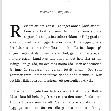
Posted on 10 maj 2019
R
eklam är inte konst. Tro inget annat. Ändå är det i
konstens kraftfält som den vinner sina största
segrar. Att skapa bra (obs) reklam är i hög grad en
kreativ uppgift. Ytan ligger tom och öde. Allt är ogjort, bara
det bästa sättet att framföra det aktuella budskapet på
duger. Ingen skola, ingen lärare, chef, gammal mästare, än
mindre någon kund kan tala om hur det hela ska gå till.
Många kan ge råd, till och med kloka råd. Men när stunden
är inne är skaparen av verket totalt ensam. Det som
kommer fram kommer inifrån denna enda människa. När
det blir riktigt bra bär lösningen ett personligt avtryck.
För den oinvigde kan detta vara svårt att förstå. Bättre
då att låta bli helt. Jag frestas citera den store författaren
Aldous Huxley som sa att ”det är lättare att skriva tio
hyggliga sonetter än en riktigt bra annons” (enligt