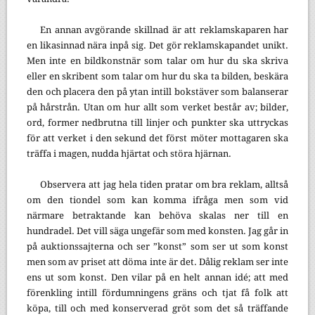
En annan avgörande skillnad är att reklamskaparen har
en likasinnad nära inpå sig. Det gör reklamskapandet unikt.
Men inte en bildkonstnär som talar om hur du ska skriva
eller en skribent som talar om hur du ska ta bilden, beskära
den och placera den på ytan intill bokstäver som balanserar
på hårstrån. Utan om hur allt som verket består av; bilder,
ord, former nedbrutna till linjer och punkter ska uttryckas
för att verket i den sekund det först möter mottagaren ska
träffa i magen, nudda hjärtat och störa hjärnan.
Observera att jag hela tiden pratar om bra reklam, alltså
om den tiondel som kan komma ifråga men som vid
närmare betraktande kan behöva skalas ner till en
hundradel. Det vill säga ungefär som med konsten. Jag går in
på auktionssajterna och ser ”konst” som ser ut som konst
men som av priset att döma inte är det. Dålig reklam ser inte
ens ut som konst. Den vilar på en helt annan idé; att med
förenkling intill fördumningens gräns och tjat få folk att
köpa, till och med konserverad gröt som det så träffande