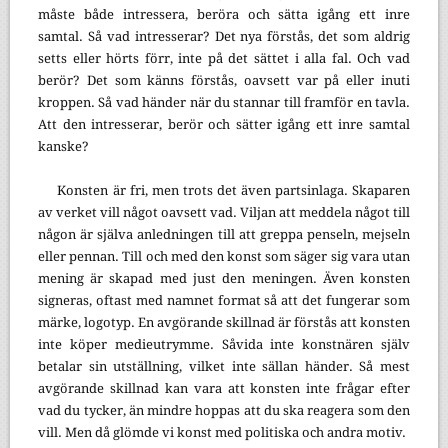
måste både intressera, beröra och sätta igång ett inre
samtal. Så vad intresserar? Det nya förstås, det som aldrig
setts eller hörts förr, inte på det sättet i alla fal. Och vad
berör? Det som känns förstås, oavsett var på eller inuti
kroppen. Så vad händer när du stannar till framför en tavla.
Att den intresserar, berör och sätter igång ett inre samtal
kanske?
Konsten är fri, men trots det även partsinlaga. Skaparen
av verket vill något oavsett vad. Viljan att meddela något till
någon är själva anledningen till att greppa penseln, mejseln
eller pennan. Till och med den konst som säger sig vara utan
mening är skapad med just den meningen. Även konsten
signeras, oftast med namnet format så att det fungerar som
märke, logotyp. En avgörande skillnad är förstås att konsten
inte köper medieutrymme. Såvida inte konstnären själv
betalar sin utställning, vilket inte sällan händer. Så mest
avgörande skillnad kan vara att konsten inte frågar efter
vad du tycker, än mindre hoppas att du ska reagera som den
vill. Men då glömde vi konst med politiska och andra motiv.