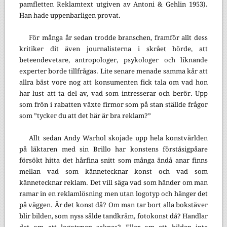
pamfletten Reklamtext utgiven av Antoni & Gehlin 1953).
Han hade uppenbarligen provat.
För många år sedan trodde branschen, framför allt dess
kritiker dit även journalisterna i skrået hörde, att
beteendevetare, antropologer, psykologer och liknande
experter borde tillfrågas. Lite senare menade samma kår att
allra bäst vore nog att konsumenten fick tala om vad hon
har lust att ta del av, vad som intresserar och berör. Upp
som frön i rabatten växte firmor som på stan ställde frågor
som ”tycker du att det här är bra reklam?”
Allt sedan Andy Warhol skojade upp hela konstvärlden
på läktaren med sin Brillo har konstens förståsigpåare
försökt hitta det hårfina snitt som många ändå anar finns
mellan vad som kännetecknar konst och vad som
kännetecknar reklam. Det vill säga vad som händer om man
ramar in en reklamlösning men utan logotyp och hänger det
på väggen. Är det konst då? Om man tar bort alla bokstäver
blir bilden, som nyss sålde tandkräm, fotokonst då? Handlar