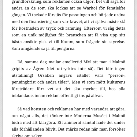
grundforskning, som reklamen också utgör. Det vill säga för
andra än de som ska lockas att se Warhol för femtielfte
gången. Vi tackade förstås för passningen och började ordna
med den finansiering som var kravet; att vi själva måste stå
för kostnaden av tryck och ramning. Eftersom vi såg detta
som en unik möjlighet för branschen att få visa upp sitt
bästa ansikte gick vi till Komm, som frågade sin styrelse.
Som omgående sa ja till pengarna.
Då, samma dag mailar emellertid MM att man i Malmö
gripits av Ågren (det uttrycktes inte så). Det blir ingen
utställning! Orsaken angavs istället vara ”person-,
penningbrist och andra tider”. Men vi som mött kulturens
företrädare förr vet att det ska mycket till, hos alla
inblandade, innan reklam offentligt tas på allvar.
Så vad konsten och reklamen har med varandra att göra,
om något alls, det tänker inte Moderna Muséet i Malmö
bidra med att klargöra. Ett animerat samtal hade det under
alla förhållanden blivit. Det märks redan när man försöker
skriva om saken.