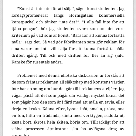
”Konst är inte ute för att sälja”, säger konststudenten. Jag
lördagspromenerar längs Hornsgatans kommersiella
konstpuckel och tänker ”inte det?”. ”I alla fall inte för att
tjäna pengar”, hör jag studenten svara som om det vore
kriterium på vad som är konst. ”Bara för att kunna fortsätta
måla”, sägs det. Så vad gör fabrikanten som gör reklam för
sina varor om inte vill sälja för att kunna fortsätta hålla
driften igång. Till och med driften för fler än sig själv.
Kanske för tusentals andra.
Problemet med denna idiotiska diskussion är förstås att
de som fråntar reklamen all släktskap med konstens värden
inte har en aning om hur det går till i reklamens ateljéer. Jag
vågar påstå att det som pågår där väldigt mycket liknar det
som pågår hos den som är i färd med att måla en tavla, eller
dreja en kruka. Känna efter, lyssna inåt, smaka, pröva, ana
en ton, hitta en trådända, slinta med verktygen, suddda ut,
kasta bort, skrota hela skiten, börja om. Tillräckligt för att
själva processen åtminstone ska ha avlägsna drag av
varandra.