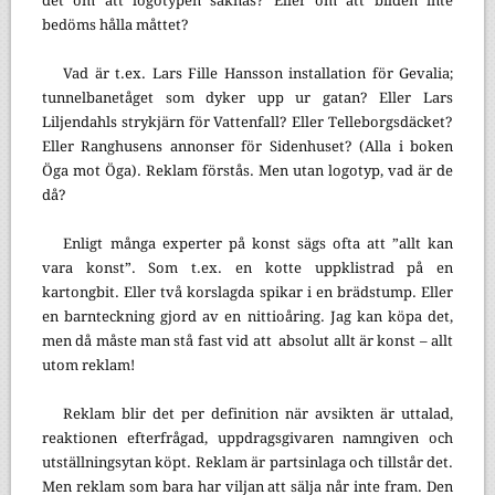
det om att logotypen saknas? Eller om att bilden inte
bedöms hålla måttet?
Vad är t.ex. Lars Fille Hansson installation för Gevalia;
tunnelbanetåget som dyker upp ur gatan? Eller Lars
Liljendahls strykjärn för Vattenfall? Eller Telleborgsdäcket?
Eller Ranghusens annonser för Sidenhuset? (Alla i boken
Öga mot Öga). Reklam förstås. Men utan logotyp, vad är de
då?
Enligt många experter på konst sägs ofta att ”allt kan
vara konst”. Som t.ex. en kotte uppklistrad på en
kartongbit. Eller två korslagda spikar i en brädstump. Eller
en barnteckning gjord av en nittioåring. Jag kan köpa det,
men då måste man stå fast vid att absolut allt är konst – allt
utom reklam!
Reklam blir det per definition när avsikten är uttalad,
reaktionen efterfrågad, uppdragsgivaren namngiven och
utställningsytan köpt. Reklam är partsinlaga och tillstår det.
Men reklam som bara har viljan att sälja når inte fram. Den