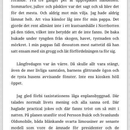
rörande. Två tre gånger per år upprepades händelsen.
Sommarlov, jullov och påsklov var det sagt och så blev det
för det mesta. Och aldrig mot min vilja. Jag hade aldrig
lämnat helt. Att visa känslor låg inte för min pappa. Det
gjorde det rent allmänt inte i ett kustsamhälle i Norrbotten
på den tiden, vilket inte betydde att de inte fanns. De baka
hukade under tyngden från skogen, havet, tystnaden och
mörkret. I min pappas fall dessutom mest nattetid då han
satt ensam med sin grogg och lät förfördelningen ta för sig.
Långfredagen var än värre. Då skulle allt vara stängt,
även de mer livliga samtalen, barnens glittrande ögon och
de tysta husens avvisande fönster. Inte ens kiosken höll
öppet.
Jag gled förbi taxistationens låga enplansbyggnad. Där
talades normalt livets mening och alla sanna ord. Där
haglade practical jokes och där fanns tröst om så mitt i
natten. På planen utanför stod Persson Buick och Svanlunds
Oldsmobile, båda blänkande svarta limousiner av senaste
modell som vore de ämnade för presidenter och de