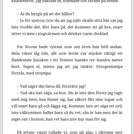
knäckebröd. Jag saktade in, stannade och tittade på henne.
– Är du bergis på att det håller?
– Ja för sjutton, tror du att jag själv skulle sitta här om jag
inte trodde det. Kör bara på, det kommer att gå bra, snart
sitter vi inne i stugvärmen och dricker varm choklad.
Pat Boone hade tystnat som om även han höll andan.
Hela viken låg öde, allt som levde var mycket riktigt ett
fladdrande ljussken i ett fönster kanske tre hundra meter
bort. Ingen el, minns jag att jag tänkte. Fotogenlampa
förstås, med strumpa.
– Vad säger din farsa då, försökte jag?
– Vad ska han säga, sa hon. Du är inte den förste jag tagit
med mig hem, han finner sig, har säkert fått sina supar och
vill snart bara gå och lägga sig. Kommer inte att säga ett ord,
inte välkommen heller bara så du vet, sån är han men det är
inget ont i honom, han vet bara inte hur man för sig.
På ettans växel rullade vi, som på glas, i riktning mot