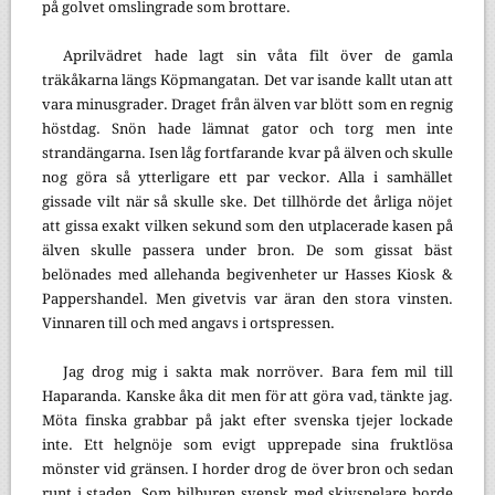
på golvet omslingrade som brottare.
Aprilvädret hade lagt sin våta filt över de gamla
träkåkarna längs Köpmangatan. Det var isande kallt utan att
vara minusgrader. Draget från älven var blött som en regnig
höstdag. Snön hade lämnat gator och torg men inte
strandängarna. Isen låg fortfarande kvar på älven och skulle
nog göra så ytterligare ett par veckor. Alla i samhället
gissade vilt när så skulle ske. Det tillhörde det årliga nöjet
att gissa exakt vilken sekund som den utplacerade kasen på
älven skulle passera under bron. De som gissat bäst
belönades med allehanda begivenheter ur Hasses Kiosk &
Pappershandel. Men givetvis var äran den stora vinsten.
Vinnaren till och med angavs i ortspressen.
Jag drog mig i sakta mak norröver. Bara fem mil till
Haparanda. Kanske åka dit men för att göra vad, tänkte jag.
Möta finska grabbar på jakt efter svenska tjejer lockade
inte. Ett helgnöje som evigt upprepade sina fruktlösa
mönster vid gränsen. I horder drog de över bron och sedan
runt i staden. Som bilburen svensk med skivspelare borde