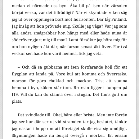
medan vi närmade oss byn. Åka bil på isen när vårsolen
börjat verka, var det tillrådligt? När vi skymtade viken såg
jag ut över öppningen bort mot horisonten. Där låg Finland.
Jag insåg att hon prövade mig. Skulle jag våga? Var jag som
alla andra smågrabbar hon hängt med eller hade mina år
söderöver gjort mig till man? Lamt försökte jag höra mig för
om hon nyligen åkt där, när farsan senast åkt över. För två
veckor sen hade hon varit hemma, fick jag veta.
– Och då sa gubbarna att isen fortfarande höll för ett
flygplan att landa på. Vore kul att komma och överraska,
morsan får göra choklad och mackor. Trist att stanna
hemma i byn, kåken står tom. Brorsan ligger i lumpen på
I19. Vill du kan du stanna över i stugan. Det finns gott om
plats.
Det svindlade till. Okej, bära eller brista. Men inte förrän
jag ser hur där ser ut vid stramden tar jag beslutet, tänkte
jag nästan i hopp om att företaget skulle visa sig omöjligt.
Skymningen hade nu börjat övergå i mörker. En ensam