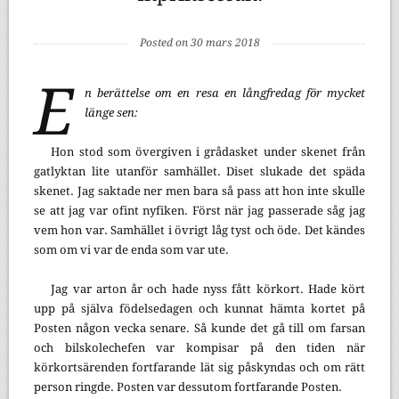
Posted on 30 mars 2018
E
n berättelse om en resa en långfredag för mycket
länge sen:
Hon stod som övergiven i grådasket under skenet från
gatlyktan lite utanför samhället. Diset slukade det späda
skenet. Jag saktade ner men bara så pass att hon inte skulle
se att jag var ofint nyfiken. Först när jag passerade såg jag
vem hon var. Samhället i övrigt låg tyst och öde. Det kändes
som om vi var de enda som var ute.
Jag var arton år och hade nyss fått körkort. Hade kört
upp på själva födelsedagen och kunnat hämta kortet på
Posten någon vecka senare. Så kunde det gå till om farsan
och bilskolechefen var kompisar på den tiden när
körkortsärenden fortfarande lät sig påskyndas och om rätt
person ringde. Posten var dessutom fortfarande Posten.