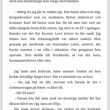
med sina hundratjugo kilo tunga motståndare.
– Aldrig att jag går in, tänkte jag. Han hatar såna som mig,
borgarbrackor som tar studenten, flyttar söderöver och
kommer hem till farsor som har fin bil men inte vett att
hålla slyngeln borta från ratten. Jag sköt in en EP i springan.
Kanske var det Pat Boones Love letters in the sand. Jag
minns inte. Nåt stämningsfullt var säkert tanken. Hon
pratade på, berättade om storstaden Luleå, utelivet, det
hyrda rummet i en villa i utkanten. Om pengarna hon
sparade. Hon skulle till Stockholm, så var det bara,
kommunistdotter eller inte.
Jag hade inte bråttom, hade snarare önskat att hon
bodde betydligt längre bort. När vi närmade oss sa hon:
– Du, jag har en idé, morsan och farsan är ute i
sommarstugan på Näset, vi åker dit.
– Dit! På isen?
– Farsan kör där jämt med sin skruttiga lastbil, det har
liksom blivit en väg, bara att följa.
Det hade börjat skymma. Jag tänkte så det knakade