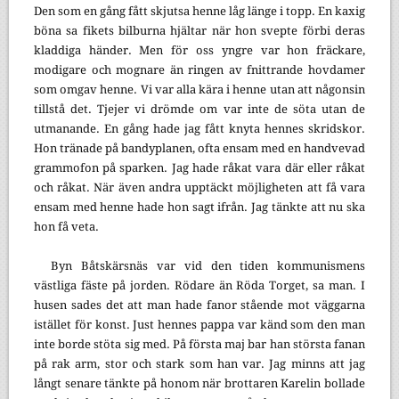
Den som en gång fått skjutsa henne låg länge i topp. En kaxig
böna sa fikets bilburna hjältar när hon svepte förbi deras
kladdiga händer. Men för oss yngre var hon fräckare,
modigare och mognare än ringen av fnittrande hovdamer
som omgav henne. Vi var alla kära i henne utan att någonsin
tillstå det. Tjejer vi drömde om var inte de söta utan de
utmanande. En gång hade jag fått knyta hennes skridskor.
Hon tränade på bandyplanen, ofta ensam med en handvevad
grammofon på sparken. Jag hade råkat vara där eller råkat
och råkat. När även andra upptäckt möjligheten att få vara
ensam med henne hade hon sagt ifrån. Jag tänkte att nu ska
hon få veta.
Byn Båtskärsnäs var vid den tiden kommunismens
västliga fäste på jorden. Rödare än Röda Torget, sa man. I
husen sades det att man hade fanor stående mot väggarna
istället för konst. Just hennes pappa var känd som den man
inte borde stöta sig med. På första maj bar han största fanan
på rak arm, stor och stark som han var. Jag minns att jag
långt senare tänkte på honom när brottaren Karelin bollade