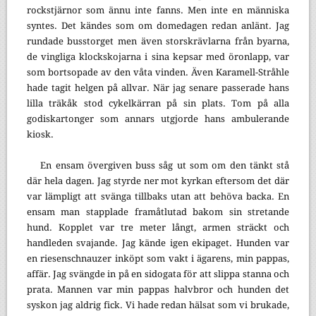
rockstjärnor som ännu inte fanns. Men inte en människa
syntes. Det kändes som om domedagen redan anlänt. Jag
rundade busstorget men även storskrävlarna från byarna,
de vingliga klockskojarna i sina kepsar med öronlapp, var
som bortsopade av den våta vinden. Även Karamell-Stråhle
hade tagit helgen på allvar. När jag senare passerade hans
lilla träkåk stod cykelkärran på sin plats. Tom på alla
godiskartonger som annars utgjorde hans ambulerande
kiosk.
En ensam övergiven buss såg ut som om den tänkt stå
där hela dagen. Jag styrde ner mot kyrkan eftersom det där
var lämpligt att svänga tillbaks utan att behöva backa. En
ensam man stapplade framåtlutad bakom sin stretande
hund. Kopplet var tre meter långt, armen sträckt och
handleden svajande. Jag kände igen ekipaget. Hunden var
en riesenschnauzer inköpt som vakt i ägarens, min pappas,
affär. Jag svängde in på en sidogata för att slippa stanna och
prata. Mannen var min pappas halvbror och hunden det
syskon jag aldrig fick. Vi hade redan hälsat som vi brukade,