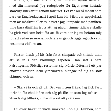
– Jaha, guldsmedens pojk, har inte du flyttat härifrån
med din mamma? Jag redogjorde för läget men kastade
ständiga blickar ut genom fönstret. Det var nu så mörkt som
bara en långfredagsnatt i april kan bli. Bilen var uppslukad,
men av mörkret eller av havet? Jag kämpade med paniken,
ville bara därifrån trots att jag någon timme tidigare skulle
ha givit vad som helst för att få vara där jag nu befann mig
för att sedan se morsan och farsan gå och lägga sig och vi bli
ensamma vid brasan.
Farsan drack på bit från fatet, slurpade och tittade utan
att se in i den blommiga tapeten. Han satt i bara
kalsongerna. Plötsligt reste han sig, körde fötterna i ett par
enorma stövlar intill ytterdörren, slängde på sig en stor
skinnpaj och sa:
– Ska vi ta och gå då. Det var ingen fråga. Jag fick fart,
tackade för chokladen och såg på flickan som log och sa: –
Skynda dig tillbaks, vi har mycket att prata om.
Ut över havet tornade mörkret upp sig. Gubben, som