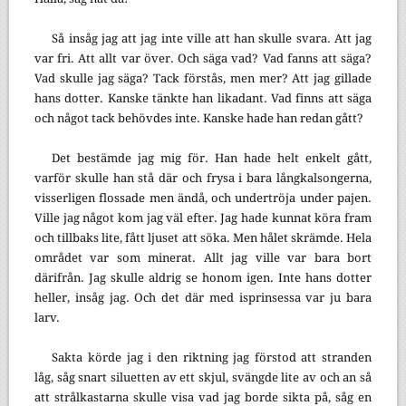
Så insåg jag att jag inte ville att han skulle svara. Att jag
var fri. Att allt var över. Och säga vad? Vad fanns att säga?
Vad skulle jag säga? Tack förstås, men mer? Att jag gillade
hans dotter. Kanske tänkte han likadant. Vad finns att säga
och något tack behövdes inte. Kanske hade han redan gått?
Det bestämde jag mig för. Han hade helt enkelt gått,
varför skulle han stå där och frysa i bara långkalsongerna,
visserligen flossade men ändå, och undertröja under pajen.
Ville jag något kom jag väl efter. Jag hade kunnat köra fram
och tillbaks lite, fått ljuset att söka. Men hålet skrämde. Hela
området var som minerat. Allt jag ville var bara bort
därifrån. Jag skulle aldrig se honom igen. Inte hans dotter
heller, insåg jag. Och det där med isprinsessa var ju bara
larv.
Sakta körde jag i den riktning jag förstod att stranden
låg, såg snart siluetten av ett skjul, svängde lite av och an så
att strålkastarna skulle visa vad jag borde sikta på, såg en