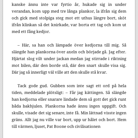
kanske ännu inte var fyrtio år, hukade sig in under
verandan, kom upp med tre långa plankor, la ifrån sig dem
och gick med stolpiga steg mot ett uthus längre bort, sköt
ifrån klinkan så det knirkade, var borta ett tag och kom ut
med ett fång kedjor.
– Här, sa han och lämpade över kedjorna till mig. Så
slängde han plankorna över axeln och började gå. Jag efter.
Hjärtat slog vilt under jackan medan jag stirrade i riktning
mot bilen, där den borde stå, där den snart skulle visa sig.
Där jag så innerligt väl ville att den skulle stå kvar.
Tack gode gud. Gubben som inte sagt ett ord på hela
tiden, meddelade plötsligt: – Får jag kättingen. Så slängde
han kedjorna eller snarare lindade dem så gott det gick runt
båda bakhjulen. Plankorna hade ännu ingen uppgift. Och
skulle, visade det sig senare, inte få. Min lättnad visste ingen
gräns. Allt jag nu ville var bort, upp ur hålet och bort. Hem
till värmen, ljuset, Pat Boone och civilisationen