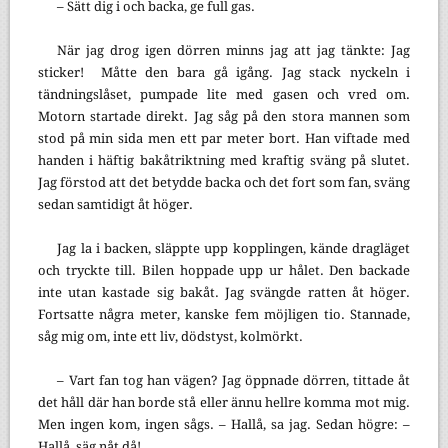
– Sätt dig i och backa, ge full gas.
När jag drog igen dörren minns jag att jag tänkte: Jag
sticker! Måtte den bara gå igång. Jag stack nyckeln i
tändningslåset, pumpade lite med gasen och vred om.
Motorn startade direkt. Jag såg på den stora mannen som
stod på min sida men ett par meter bort. Han viftade med
handen i häftig bakåtriktning med kraftig sväng på slutet.
Jag förstod att det betydde backa och det fort som fan, sväng
sedan samtidigt åt höger.
Jag la i backen, släppte upp kopplingen, kände dragläget
och tryckte till. Bilen hoppade upp ur hålet. Den backade
inte utan kastade sig bakåt. Jag svängde ratten åt höger.
Fortsatte några meter, kanske fem möjligen tio. Stannade,
såg mig om, inte ett liv, dödstyst, kolmörkt.
– Vart fan tog han vägen? Jag öppnade dörren, tittade åt
det håll där han borde stå eller ännu hellre komma mot mig.
Men ingen kom, ingen sågs. – Hallå, sa jag. Sedan högre: –
Hallå, säg nåt då!