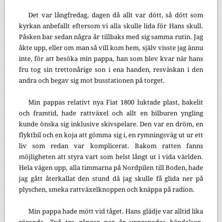
Det var långfredag, dagen då allt var dött, så dött som
kyrkan anbefallt eftersom vi alla skulle lida för Hans skull.
Påsken bar sedan några år tillbaks med sig samma rutin. Jag
åkte upp, eller om man så vill kom hem, själv visste jag ännu
inte, för att besöka min pappa, han som blev kvar när hans
fru tog sin trettonårige son i ena handen, resväskan i den
andra och begav sig mot busstationen på torget.
Min pappas relativt nya Fiat 1800 luktade plast, bakelit
och framtid, hade rattväxel och allt en bilburen yngling
kunde önska sig inklusive skivspelare. Den var en dröm, en
flyktbil och en koja att gömma sig i, en rymningsväg ut ur ett
liv som redan var komplicerat. Bakom ratten fanns
möjligheten att styra vart som helst långt ut i vida världen.
Hela vägen upp, alla timmarna på Nordpilen till Boden, hade
jag gått återkallat den stund då jag skulle få glida ner på
plyschen, smeka rattväxelknoppen och knäppa på radion.
Min pappa hade mött vid tåget. Hans glädje var alltid lika