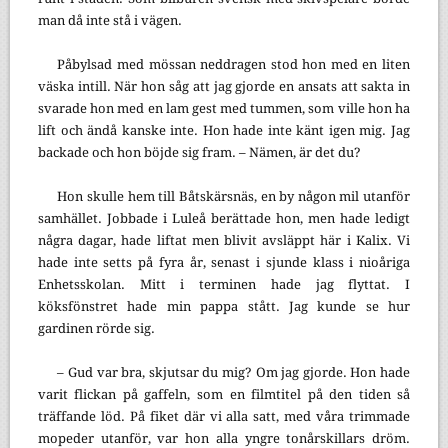
man då inte stå i vägen.
Påbylsad med mössan neddragen stod hon med en liten
väska intill. När hon såg att jag gjorde en ansats att sakta in
svarade hon med en lam gest med tummen, som ville hon ha
lift och ändå kanske inte. Hon hade inte känt igen mig. Jag
backade och hon böjde sig fram. – Nämen, är det du?
Hon skulle hem till Båtskärsnäs, en by någon mil utanför
samhället. Jobbade i Luleå berättade hon, men hade ledigt
några dagar, hade liftat men blivit avsläppt här i Kalix. Vi
hade inte setts på fyra år, senast i sjunde klass i nioåriga
Enhetsskolan. Mitt i terminen hade jag flyttat. I
köksfönstret hade min pappa stått. Jag kunde se hur
gardinen rörde sig.
– Gud var bra, skjutsar du mig? Om jag gjorde. Hon hade
varit flickan på gaffeln, som en filmtitel på den tiden så
träffande löd. På fiket där vi alla satt, med våra trimmade
mopeder utanför, var hon alla yngre tonårskillars dröm.