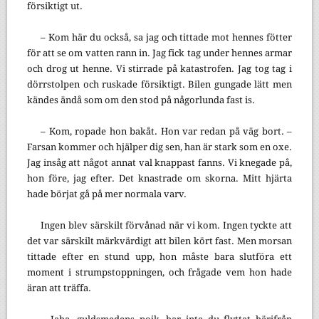
försiktigt ut.
– Kom här du också, sa jag och tittade mot hennes fötter
för att se om vatten rann in. Jag fick tag under hennes armar
och drog ut henne. Vi stirrade på katastrofen. Jag tog tag i
dörrstolpen och ruskade försiktigt. Bilen gungade lätt men
kändes ändå som om den stod på någorlunda fast is.
– Kom, ropade hon bakåt. Hon var redan på väg bort. –
Farsan kommer och hjälper dig sen, han är stark som en oxe.
Jag insåg att något annat val knappast fanns. Vi knegade på,
hon före, jag efter. Det knastrade om skorna. Mitt hjärta
hade börjat gå på mer normala varv.
Ingen blev särskilt förvånad när vi kom. Ingen tyckte att
det var särskilt märkvärdigt att bilen kört fast. Men morsan
tittade efter en stund upp, hon måste bara slutföra ett
moment i strumpstoppningen, och frågade vem hon hade
äran att träffa.