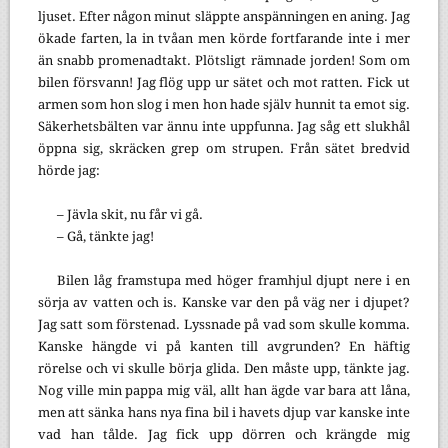
ljuset. Efter någon minut släppte anspänningen en aning. Jag
ökade farten, la in tvåan men körde fortfarande inte i mer
än snabb promenadtakt. Plötsligt rämnade jorden! Som om
bilen försvann! Jag flög upp ur sätet och mot ratten. Fick ut
armen som hon slog i men hon hade själv hunnit ta emot sig.
Säkerhetsbälten var ännu inte uppfunna. Jag såg ett slukhål
öppna sig, skräcken grep om strupen. Från sätet bredvid
hörde jag:
– Jävla skit, nu får vi gå.
– Gå, tänkte jag!
Bilen låg framstupa med höger framhjul djupt nere i en
sörja av vatten och is. Kanske var den på väg ner i djupet?
Jag satt som förstenad. Lyssnade på vad som skulle komma.
Kanske hängde vi på kanten till avgrunden? En häftig
rörelse och vi skulle börja glida. Den måste upp, tänkte jag.
Nog ville min pappa mig väl, allt han ägde var bara att låna,
men att sänka hans nya fina bil i havets djup var kanske inte
vad han tålde. Jag fick upp dörren och krängde mig