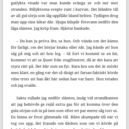
gatlykta visade var man kunde svänga av och ner mot
stranden. Billyktorna svepte runt i kurvan. Det blänkte till
av all gul sörja som låg uppfläkt bland bråten. Tydligen drog
man upp sina båtar där. Djupa bilspår försvann nedför den
låga slänten. Jag kröp fram. Hjärtat bankade.
– Du kan ju pröva lite, sa hon. Och vända om det känns
för farligt, om det börjar knaka eller nåt. Jag kände att hon
såg på mig och att hon log. – Så fort vi kommit ut en bit,
kommer vi att se ljuset från stugfönstret, då är det bara att
styra rätt på. Det blir som en fyr. Bara bra om det är mörkt
men klart, en gång var det så disigt att farsan faktiskt körde
vilse trots att han åkt här sedan han var barn. Hon retades
och jag svalde.
Sakta rullade jag nedför slänten, insåg vid strandkanten
att jag behövde ge rejäl extra gas för att komma över den
gula sörjan och in på isen som efter ett par meter såg torr ut.
En hinna av frost glimmade till. Bilen skumpade till när vi
tog oss upp, det frasade om däcken som om vi körde på