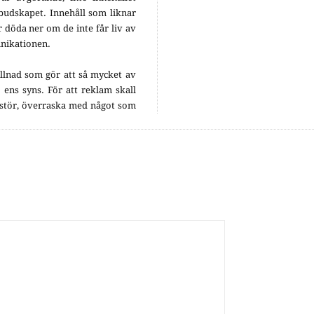
 budskapet. Innehåll som liknar
r döda ner om de inte får liv av
nikationen.
illnad som gör att så mycket av
e ens syns. För att reklam skall
n stör, överraska med något som