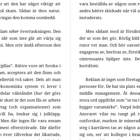
r att den har något viktigt att
vara beställda av någon som vå
på skam. Sådan är dess natur.
andra bättre skickade när väl al
n tvingas den komma oombedd.
instuderats.
eklam
söker
överraskningen. Den
Men sådant mod är försiktig
idé som inte går att värja sig
det ut som det gör. Rörlig bild
rbi. Men stör ändå eftersom den
rutor vet man. Och hör oavset
engageras av, beröras av, förs
ointressanta hjälper inte. De
illas”. Bättre vore att forska i
bortdömt.
m, acceptera att den finns och
ellertid två saker. Dels att man
Reklam är inget som företag 
ekonomiska system vi lever i
personer för. De har sin plats e
delar välståndet (
hur
det görs
middle management. Åt dessa
r skatt är det som fås av arbete
stora ord uppifrån som ”se nu til
etag (och organisationer) som
bygger varumärke”. Varpå ledni
ill ha, önskar sig i julklapp
,
Ansvaret vilar nu tungt på 
 Men där ingen får vara ensam
outforskat, marken är minerad,
 mest eftersträvade. Där därför
steg i karriären tas av någon 
 över tillverkar det likartade,
sig om, ser att kollegor i br