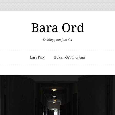
Bara Ord
En blogg om just det
Lars Falk
Boken
Öga mot öga