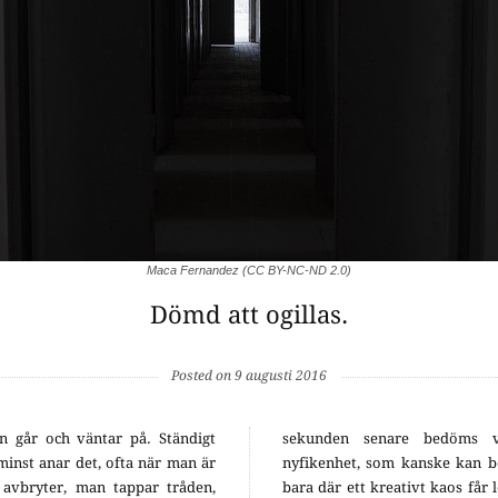
Maca Fernandez (CC BY-NC-ND 2.0)
Dömd att ogillas.
Posted on 9 augusti 2016
n går och väntar på. Ständigt
sekunden senare bedöms v
inst anar det, ofta när man är
nyfikenhet, som kanske kan be
 avbryter, man tappar tråden,
bara där ett kreativt kaos får 