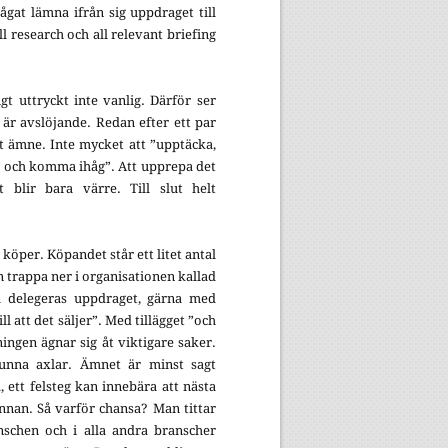
gat lämna ifrån sig uppdraget till
l research och all relevant briefing
t uttryckt inte vanlig. Därför ser
 är avslöjande. Redan efter ett par
t ämne. Inte mycket att ”upptäcka,
tå och komma ihåg”. Att upprepa det
t blir bara värre. Till slut helt
köper. Köpandet står ett litet antal
n trappa ner i organisationen kallad
 delegeras uppdraget, gärna med
l att det säljer”. Med tillägget ”och
ngen ägnar sig åt viktigare saker.
tunna axlar. Ämnet är minst sagt
 ett felsteg kan innebära att nästa
annan. Så varför chansa? Man tittar
anschen och i alla andra branscher