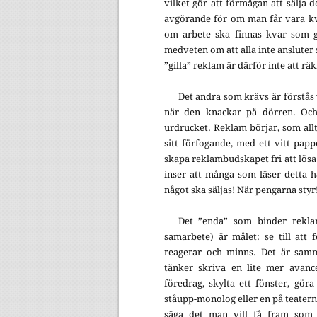
vilket gör att förmågan att sälja d
avgörande för om man får vara kv
om arbete ska finnas kvar som ge
medveten om att alla inte ansluter s
”gilla” reklam är därför inte att rä
Det andra som krävs är förstås
när den knackar på dörren. Och 
urdrucket. Reklam börjar, som allt
sitt förfogande, med ett vitt papp
skapa reklambudskapet fri att lösa
inser att många som läser detta 
något ska säljas! När pengarna styr
Det ”enda” som binder reklam
samarbete) är målet: se till att f
reagerar och minns. Det är sa
tänker skriva en lite mer avance
föredrag, skylta ett fönster, gör
ståupp-monolog eller en på teatern.
säga det man vill få fram som ä