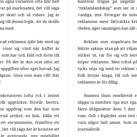
en egna varianten ofta blir helt
hanterar frågan på ungefär 
ar på marknaden, det vill säga
”reklamlandskap” som ser ut 
r skatt och så vidare. Jag är
vanliga, inte förargar än mi
ig till denna logik. Att de skulle
reklamens mest lättväckta kri
kna med.
chefen, äger sanningen kan allt
 vad reklamen själv bär med sig
Reklam som stapelvara ber
visar sig värd när kaffet är
bättre saknas utan på att vilja
 som har ord, bild och form till
sticker ut, tar för sig och be
er. På det är den som sätts att
köper reklamen. Men också på
 uppgiften efter eget huvud. Jag
tycks nöja sig med en reklam
häpnar. Göra som man vill! När
folk börjar klaga, till och m
!
reklamen är för dålig.
kreatören (ofta två i intimt
Numera finns emellertid e
olk upptäcker, förstår, berörs,
slippa ta matchen öga mot öga
mma uppdrag som den har som
färre ifrågasätter dem: I den
rad artikel, en bok, hålla ett
rum. Och i åtgärder som
inte
a ett revynummer, framföra ett
vara något helt annat. Som in
 Det vill säga det är konsten att
journalistik.
r avgörande, inte innehållet