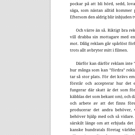
pockar på att bli hörd, sedd, lova
säga, som nästan alltid kommer 
Eftersom den aldrig blir inbjude
Och värre än så. Riktigt bra r
vill drabba sin mottagare med en 
mot. Dålig reklam går spårlöst fö
trots allt avbryter mitt i filmen.
Därför kan därför reklam inte ”g
hur många som kan ”fördra” rekla
tar så stor plats. För det krävs em
förstår och accepterar hur det 
fungerar där skatt är det som för
käbblas det som bekant om), och dä
och arbete av att det finns för
producerar det andra behöver, v
behöver hjälp med och så vidare.
särskilt länge om att erbjuda det
kanske hundratals företag världen