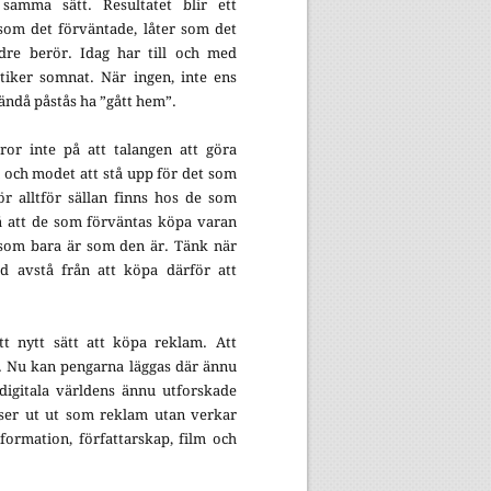
samma sätt. Resultatet blir ett
som det förväntade, låter som det
ndre berör. Idag har till och med
tiker somnat. När ingen, inte ens
 ändå påstås ha ”gått hem”.
or inte på att talangen att göra
n och modet att stå upp för det som
rör alltför sällan finns hos de som
 att de som förväntas köpa varan
 som bara är som den är. Tänk när
ed avstå från att köpa därför att
tt nytt sätt att köpa reklam. Att
. Nu kan pengarna läggas där ännu
 digitala världens ännu utforskade
ser ut ut som reklam utan verkar
formation, författarskap, film och