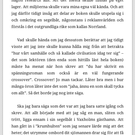
någon research alls. Att det mesta skulle finnas på eget
lager. Att miljöerna skulle vara mina egna väl kända. Och att
jag därför tidigt insåg att delar av boken skulle utspela sig i
och omkring en segelbåt, någonstans i reklamvärlden och
förstås i det outgrundliga rike som kallas Norrland.
Vad skulle hända om jag dessutom berättar att jag tidigt
visste att jag inte skulle kunna hålla mig från att betrakta
”hur vårt samhälle och så kallade civilsation idag ter sig” –
det som lektören (den enda som hittills läst hela boken)
måste ha menat när hon skrev att ”du har skrivit en
spänningsroman som också är en väl fungerande
crossover”. Crossover! Jo man tackar. Låter bra men i hur
många öron låter inte det som ”jaha, ännu en som skall tycka
om allt”. Så det borde jag nog inte säga.
Ska jag bara säga som det var att jag bara satte igång och
skrev. Att allt började med att jag såg en man, sliten och
trött, ligga ensam i sin segelbåt i Vaxholms gästhamn. Att
han gått in i ”krumhulten” som jag senare lärde mig att det
heter; det utrymme ombord dit sjömannen drar sig för att få