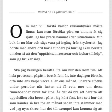
Posted on 14 januari 2016
O
m man vill förstå varför reklambyråer måste
finnas kan man försöka göra en annons åt sig
själv. Jag har precis hamnat i den situationen. Min
bok är nu klar och sägs vara på ingång från tryckeriet. Jag
borde med andra ord börja fundera på hur jag skall berätta
om den så att den ”upptäcks, intresserar och lockar till köp”,
som jag brukar säga.
Ska jag verkligen berätta lite om hur den kom till? Att
hela processen pågått i bortåt fem år, inte dagligen förstås,
ofta inte ens varje vecka eller ens månad. Snarare stötvis
under perioder när lusten att få veta mer om dessa
”inneboende” blivit för stor. Är det då bra att berätta att
uppehållen ofta berott på att jag kört fast. Inte sett hur det
som kändes så bra för en månad sedan inte stämmer med
vad jag nyss skrev, hur det till exempel kan komma sig att