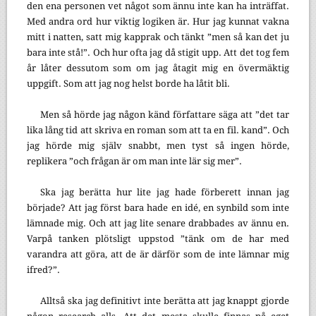
den ena personen vet något som ännu inte kan ha inträffat.
Med andra ord hur viktig logiken är. Hur jag kunnat vakna
mitt i natten, satt mig kapprak och tänkt ”men så kan det ju
bara inte stå!”. Och hur ofta jag då stigit upp. Att det tog fem
år låter dessutom som om jag åtagit mig en övermäktig
uppgift. Som att jag nog helst borde ha låtit bli.
Men så hörde jag någon känd författare säga att ”det tar
lika lång tid att skriva en roman som att ta en fil. kand”. Och
jag hörde mig själv snabbt, men tyst så ingen hörde,
replikera ”och frågan är om man inte lär sig mer”.
Ska jag berätta hur lite jag hade förberett innan jag
började? Att jag först bara hade en idé, en synbild som inte
lämnade mig. Och att jag lite senare drabbades av ännu en.
Varpå tanken plötsligt uppstod ”tänk om de har med
varandra att göra, att de är därför som de inte lämnar mig
ifred?”.
Alltså ska jag definitivt inte berätta att jag knappt gjorde