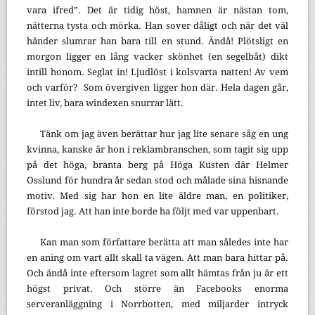
vara ifred”. Det är tidig höst, hamnen är nästan tom,
nätterna tysta och mörka. Han sover dåligt och när det väl
händer slumrar han bara till en stund. Ändå! Plötsligt en
morgon ligger en lång vacker skönhet (en segelbåt) dikt
intill honom. Seglat in! Ljudlöst i kolsvarta natten! Av vem
och varför? Som övergiven ligger hon där. Hela dagen går,
intet liv, bara windexen snurrar lätt.
Tänk om jag även berättar hur jag lite senare såg en ung
kvinna, kanske är hon i reklambranschen, som tagit sig upp
på det höga, branta berg på Höga Kusten där Helmer
Osslund för hundra år sedan stod och målade sina hisnande
motiv. Med sig har hon en lite äldre man, en politiker,
förstod jag. Att han inte borde ha följt med var uppenbart.
Kan man som författare berätta att man således inte har
en aning om vart allt skall ta vägen. Att man bara hittar på.
Och ändå inte eftersom lagret som allt hämtas från ju är ett
högst privat. Och större än Facebooks enorma
serveranläggning i Norrbotten, med miljarder intryck