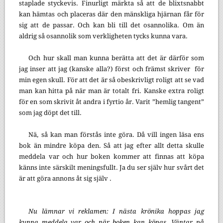
staplade styckevis. Finurligt märkta så att de blixtsnabbt
kan hämtas och placeras där den mänskliga hjärnan får för
sig att de passar. Och kan bli till det osannolika. Om än
aldrig så osannolik som verkligheten tycks kunna vara.
Och hur skall man kunna berätta att det är därför som
jag inser att jag (kanske alla?) först och främst skriver för
min egen skull. För att det är så obeskrivligt roligt att se vad
man kan hitta på när man är totalt fri. Kanske extra roligt
för en som skrivit åt andra i fyrtio år. Varit ”hemlig tangent”
som jag döpt det till.
Nä, så kan man förstås inte göra. Då vill ingen läsa ens
bok än mindre köpa den. Så att jag efter allt detta skulle
meddela var och hur boken kommer att finnas att köpa
känns inte särskilt meningsfullt. Ja du ser själv hur svårt det
är att göra annons åt sig själv .
Nu lämnar vi reklamen: I nästa krönika hoppas jag
kunna meddela var och när boken kan köpas. Väntar på