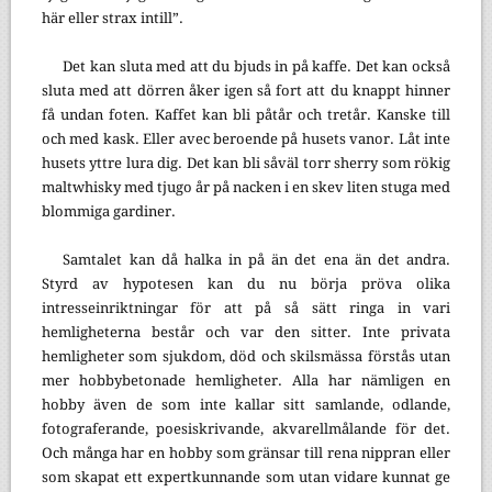
här eller strax intill”.
Det kan sluta med att du bjuds in på kaffe. Det kan också
sluta med att dörren åker igen så fort att du knappt hinner
få undan foten. Kaffet kan bli påtår och tretår. Kanske till
och med kask. Eller avec beroende på husets vanor. Låt inte
husets yttre lura dig. Det kan bli såväl torr sherry som rökig
maltwhisky med tjugo år på nacken i en skev liten stuga med
blommiga gardiner.
Samtalet kan då halka in på än det ena än det andra.
Styrd av hypotesen kan du nu börja pröva olika
intresseinriktningar för att på så sätt ringa in vari
hemligheterna består och var den sitter. Inte privata
hemligheter som sjukdom, död och skilsmässa förstås utan
mer hobbybetonade hemligheter. Alla har nämligen en
hobby även de som inte kallar sitt samlande, odlande,
fotograferande, poesiskrivande, akvarellmålande för det.
Och många har en hobby som gränsar till rena nippran eller
som skapat ett expertkunnande som utan vidare kunnat ge