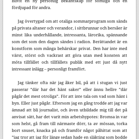
blivit en ny personlig bekantskap för somliga och en
fördjupad för andra.
Jag övertygad om att otaliga sommarprogram som sänds
på privata altaner och verandor, i sittbrunnar och bersåer är
minst lika underhållande, intressanta, lärorika, spännande
som det som den dagen sändes i radion. Berättandet är en
konstform som många behärskar privat. Den har inte med
värst, störst och vackrast att göra utan med konsten att
möta tillfället och tillfällets publik med ett just då nytt
intressant inlägg – personligt framfört.
Jag tänker ofta när jag åker bil, på att i stugan vi just
passerar ”där har det hänt saker” eller ännu hellre ”där
pågår det mest otroliga”. För att inte tala om vad som hänt i
byn. Eller just pågår. Eftersom jag en gång trodde att jag var
ämnad att bli journalist, och även utbildade mig till det på
anvisat sätt, har det varit min arbetshypotes: Bromsa in var
som helst, gå fram till närmaste dörr, ta av mössan, torka
bort snuset, knacka på och framför något påhittat som att
”jag tror att jag för länge sedan hade en släkting som bodde