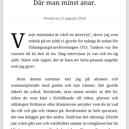
Där man minst anar.
Posted on 23 augusti 2014
V
arje människa är värd en intervju”, skrev jag som
rubrik på ett jobb vi gjorde för många år sedan för
Tidningsutgivareföreningen (TU). Tanken var lite
vassare då än den är nu. Idag intervjuar ju var och en sig
själv. Nätet står öppet, det är bara att fatta pennan ungefär
som jag gjort.
Även denna sommar satt jag på altanen och
sommarpratade med gamla och nya vänner. Det gjorde
säkert du också. Berättade, skar tunna utsnitt ur ditt liv,
sökte de som bäst i förhållande till tiden, platsen och
sällskapet förklarar eller åtminstone antyder vem du är vad
du vill och går och tänker på. Berättandet är helt spontant,
det ena inlägget ger det andra. Ändå har det riktning. Efteråt
när solen gått ner och värdfolket samlar in tomglasen har du