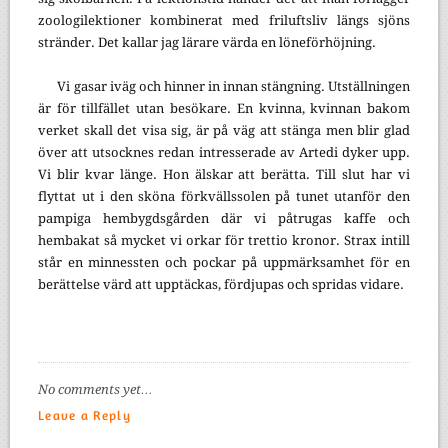
zoologilektioner kombinerat med friluftsliv längs sjöns
stränder. Det kallar jag lärare värda en löneförhöjning.
Vi gasar iväg och hinner in innan stängning. Utställningen
är för tillfället utan besökare. En kvinna, kvinnan bakom
verket skall det visa sig, är på väg att stänga men blir glad
över att utsocknes redan intresserade av Artedi dyker upp.
Vi blir kvar länge. Hon älskar att berätta. Till slut har vi
flyttat ut i den sköna förkvällssolen på tunet utanför den
pampiga hembygdsgården där vi påtrugas kaffe och
hembakat så mycket vi orkar för trettio kronor. Strax intill
står en minnessten och pockar på uppmärksamhet för en
berättelse värd att upptäckas, fördjupas och spridas vidare.
No comments yet…
Leave a Reply