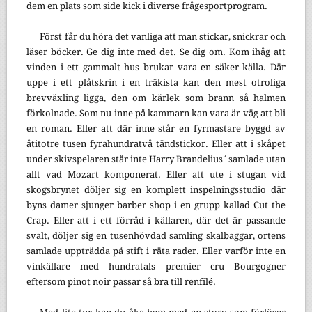
dem en plats som side kick i diverse frågesportprogram.
Först får du höra det vanliga att man stickar, snickrar och
läser böcker. Ge dig inte med det. Se dig om. Kom ihåg att
vinden i ett gammalt hus brukar vara en säker källa. Där
uppe i ett plåtskrin i en träkista kan den mest otroliga
brevväxling ligga, den om kärlek som brann så halmen
förkolnade. Som nu inne på kammarn kan vara är väg att bli
en roman. Eller att där inne står en fyrmastare byggd av
åtitotre tusen fyrahundratvå tändstickor. Eller att i skåpet
under skivspelaren står inte Harry Brandelius´samlade utan
allt vad Mozart komponerat. Eller att ute i stugan vid
skogsbrynet döljer sig en komplett inspelningsstudio där
byns damer sjunger barber shop i en grupp kallad Cut the
Crap. Eller att i ett förråd i källaren, där det är passande
svalt, döljer sig en tusenhövdad samling skalbaggar, ortens
samlade uppträdda på stift i räta rader. Eller varför inte en
vinkällare med hundratals premier cru Bourgogner
eftersom pinot noir passar så bra till renfilé.