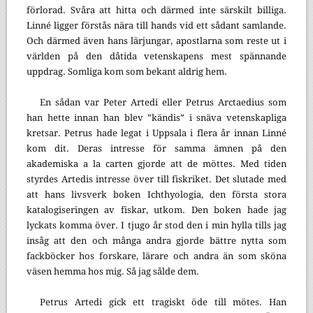
förlorad. Svåra att hitta och därmed inte särskilt billiga.
Linné ligger förstås nära till hands vid ett sådant samlande.
Och därmed även hans lärjungar, apostlarna som reste ut i
världen på den dåtida vetenskapens mest spännande
uppdrag. Somliga kom som bekant aldrig hem.
En sådan var Peter Artedi eller Petrus Arctaedius som
han hette innan han blev ”kändis” i snäva vetenskapliga
kretsar. Petrus hade legat i Uppsala i flera år innan Linné
kom dit. Deras intresse för samma ämnen på den
akademiska a la carten gjorde att de möttes. Med tiden
styrdes Artedis intresse över till fiskriket. Det slutade med
att hans livsverk boken Ichthyologia, den första stora
katalogiseringen av fiskar, utkom. Den boken hade jag
lyckats komma över. I tjugo år stod den i min hylla tills jag
insåg att den och många andra gjorde bättre nytta som
fackböcker hos forskare, lärare och andra än som sköna
väsen hemma hos mig. Så jag sålde dem.
Petrus Artedi gick ett tragiskt öde till mötes. Han