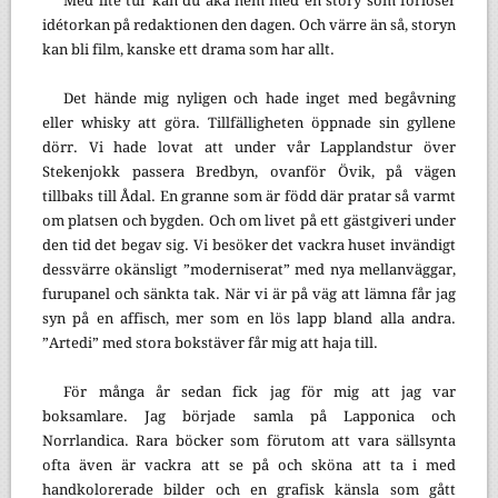
Med lite tur kan du åka hem med en story som förlöser
idétorkan på redaktionen den dagen. Och värre än så, storyn
kan bli film, kanske ett drama som har allt.
Det hände mig nyligen och hade inget med begåvning
eller whisky att göra. Tillfälligheten öppnade sin gyllene
dörr. Vi hade lovat att under vår Lapplandstur över
Stekenjokk passera Bredbyn, ovanför Övik, på vägen
tillbaks till Ådal. En granne som är född där pratar så varmt
om platsen och bygden. Och om livet på ett gästgiveri under
den tid det begav sig. Vi besöker det vackra huset invändigt
dessvärre okänsligt ”moderniserat” med nya mellanväggar,
furupanel och sänkta tak. När vi är på väg att lämna får jag
syn på en affisch, mer som en lös lapp bland alla andra.
”Artedi” med stora bokstäver får mig att haja till.
För många år sedan fick jag för mig att jag var
boksamlare. Jag började samla på Lapponica och
Norrlandica. Rara böcker som förutom att vara sällsynta
ofta även är vackra att se på och sköna att ta i med
handkolorerade bilder och en grafisk känsla som gått