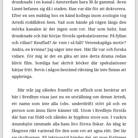
drunknade i en kanal i Amsterdam bara 30 år gammal. Även
Linné befanns sig då i staden. Han var där för att doktorera.
Efter en sen middag hos en känd kollega inom zoologin tog
Artedi roddbåten hem. Vad som hände på vägen längs den
mörka kanalen är det ingen som vet. Hur som helst, han
drunknade och här börjar förstås spekulationerna: På fyllan
och villan? Knuffad? Av vem i så fall? Vetenskapliga motiv?
Andra, en kvinna? Jag säger inte mer. Här får var och forska
vidare. För mig är det en gåta att inte detta drama redan
blivit film. Somliga har skrivit böcker där spekulationer
härjar fritt. Bevis i någon bestämd riktning lär inte finnas att
uppbringa.
Här står jag således framför en affisch som berättar att
här i Bredbyn visas just nu en utställning om denne Artedi,
ett namn som inte alla (obs. underdrift) stött på och en
person som ännu färre känner till. Utom i Bredbyn förstås
där han var född och således är bygdens store son. I vackra
Anundsjön simmade alla hans livs första fiskar. Än idag är
fångsten rikt varierad för den som vet att agna rätt. Det lär
sig skolbarnen. På lektionstid händer det att man förlägger