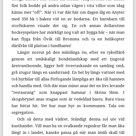
fint folk bodde på andra sidan vägen i vita villor som idag
känns mer ”off”. När vi var där här om dagen låg en Anytec
med 350 hk i baken vid en av bodarna. Ett barnbarn till
storfiskaren visade det sig. En och annan dollarstinn
hockeyspelare har märkligt nog valt att bygga här – när man
kan flyga från Övik till Bromma och ta en helikopter
därifrån till plattan i Sandhamn!
Längst norrut på den milslånga ön, efter en cykelfärd
genom ett småskaligt bondelandskap med ett tjugotal
åretruntboende, ligger helt överraskande en samling små,
grå stugor längs en sandstrand. En hel by längs vattnet med
två hyrbilar till allas förfogande lämpliga att åka till hamnen
och handla med. Och där man minst anar det en livs levande
”restaurang” som knappast hamnar i Sköna Hem. I
skogsbrynet anas stugan som är vedeldad bastu. Bara vissa
har hittat hit. Vet hur man hyr av kommunen. Tala om
segregation.
Och så detta med vädret. Ständigt denna sol ute vid
kustbandet. Vill man ha en svalkande regnskur får man åka
långt in i landet, kanske passa på när man ändå skall till