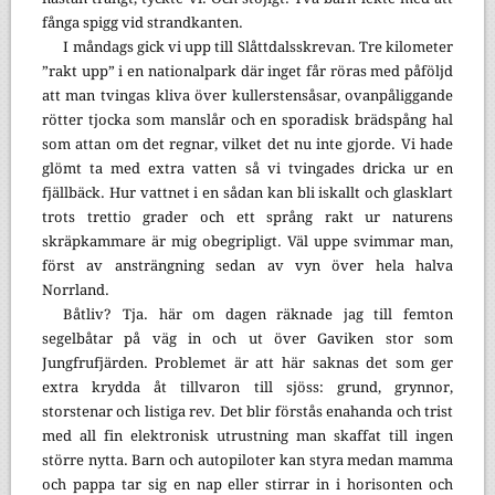
fånga spigg vid strandkanten.
I måndags gick vi upp till Slåttdalsskrevan. Tre kilometer
”rakt upp” i en nationalpark där inget får röras med påföljd
att man tvingas kliva över kullerstensåsar, ovanpåliggande
rötter tjocka som manslår och en sporadisk brädspång hal
som attan om det regnar, vilket det nu inte gjorde. Vi hade
glömt ta med extra vatten så vi tvingades dricka ur en
fjällbäck. Hur vattnet i en sådan kan bli iskallt och glasklart
trots trettio grader och ett språng rakt ur naturens
skräpkammare är mig obegripligt. Väl uppe svimmar man,
först av ansträngning sedan av vyn över hela halva
Norrland.
Båtliv? Tja. här om dagen räknade jag till femton
segelbåtar på väg in och ut över Gaviken stor som
Jungfrufjärden. Problemet är att här saknas det som ger
extra krydda åt tillvaron till sjöss: grund, grynnor,
storstenar och listiga rev. Det blir förstås enahanda och trist
med all fin elektronisk utrustning man skaffat till ingen
större nytta. Barn och autopiloter kan styra medan mamma
och pappa tar sig en nap eller stirrar in i horisonten och