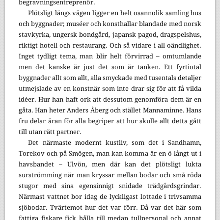
begravningsentreprenör.
Plötsligt längs vägen ligger en helt osannolik samling hus
och byggnader; muséer och konsthallar blandade med norsk
stavkyrka, ungersk bondgård, japansk pagod, dragspelshus,
riktigt hotell och restaurang. Och så vidare i all oändlighet.
Inget tydligt tema, man blir helt förvirrad – omtumlande
men det kanske är just det som är tanken. Ett fyrtiotal
byggnader allt som allt, alla smyckade med tusentals detaljer
utmejslade av en konstnär som inte drar sig för att få vilda
idéer. Hur han haft ork att dessutom genomföra dem är en
gåta. Han heter Anders Åberg och stället Mannaminne. Hans
fru delar äran för alla begriper att hur skulle allt detta gått
till utan rätt partner.
Det närmaste modernt kustliv, som det i Sandhamn,
Torekov och på Smögen, man kan komma är en ö långt ut i
havsbandet – Ulvön, men där kan det plötsligt lukta
surströmming när man kryssar mellan bodar och små röda
stugor med sina egensinnigt snidade trädgårdsgrindar.
Närmast vattnet bor idag de lyckligast lottade i trivsamma
sjöbodar. Tvärtemot hur det var förr. Då var det här som
fattiga fiskare fick hålla till medan tullpersonal och annat