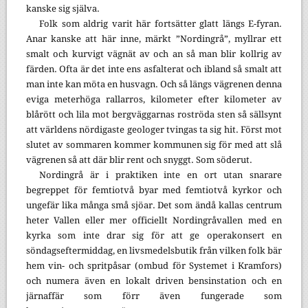
kanske sig själva.
Folk som aldrig varit här fortsätter glatt längs E-fyran.
Anar kanske att här inne, märkt ”Nordingrå”, myllrar ett
smalt och kurvigt vägnät av och an så man blir kollrig av
färden. Ofta är det inte ens asfalterat och ibland så smalt att
man inte kan möta en husvagn. Och så längs vägrenen denna
eviga meterhöga rallarros, kilometer efter kilometer av
blårött och lila mot bergväggarnas roströda sten så sällsynt
att världens nördigaste geologer tvingas ta sig hit. Först mot
slutet av sommaren kommer kommunen sig för med att slå
vägrenen så att där blir rent och snyggt. Som söderut.
Nordingrå är i praktiken inte en ort utan snarare
begreppet för femtiotvå byar med femtiotvå kyrkor och
ungefär lika många små sjöar. Det som ändå kallas centrum
heter Vallen eller mer officiellt Nordingråvallen med en
kyrka som inte drar sig för att ge operakonsert en
söndagseftermiddag, en livsmedelsbutik från vilken folk bär
hem vin- och spritpåsar (ombud för Systemet i Kramfors)
och numera även en lokalt driven bensinstation och en
järnaffär som förr även fungerade som