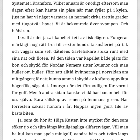
Systemet i Kramfors. Vilket annars är onödigt eftersom man
dagen efter kan hämta sin påse när man fyller på i kylen.
Just nu har vi något varmare än normalt cirka trettio grader
med tjugotvå i havet. Vi är bekymrade över svampen. Och
blåbären.
Ikväll är det jazz i kapellet i ett av fiskelägren. Fungerar
märkligt nog rätt bra till sextonhundratalsmåleriet på tak
och väggar som sett dåtidens Gävlefiskare stöka runt med
sina nät och flöten. På den tiden var kapellet både plats för
bön och skydd för Nordan.Numera sitter kvinnor och män
huller om buller. Förr satt alltid kvinnorna på norrsidan om
mittgången; för att kunna amma i skydd av koftans uppvikta
högerflik, sägs det. Imorgon är det förmodligen för varmt
för golf. Men å andra sidan kanske vi då har banan helt för
oss själva. Bara sällskap av renen på femmans green. Har
förresten saknat honom i år. Hoppas ingen gjort filé av
bästa biten.
Ja, som du hör är Höga Kusten inte mycket för den som
söker tjo och tjim längs lättillgängliga allfartsvägar. Vill man
ha kul kan man spela minigolf, vandra härs och tvärs längs