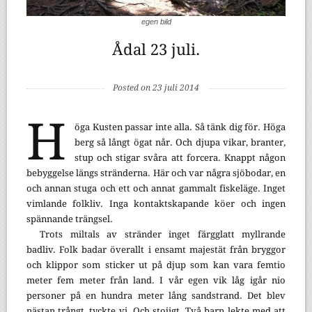
egen bild
Ådal 23 juli.
Posted on 23 juli 2014
H
öga Kusten passar inte alla. Så tänk dig för. Höga
berg så långt ögat når. Och djupa vikar, branter,
stup och stigar svåra att forcera. Knappt någon
bebyggelse längs stränderna. Här och var några sjöbodar, en
och annan stuga och ett och annat gammalt fiskeläge. Inget
vimlande folkliv. Inga kontaktskapande köer och ingen
spännande trängsel.
Trots miltals av stränder inget färgglatt myllrande
badliv. Folk badar överallt i ensamt majestät från bryggor
och klippor som sticker ut på djup som kan vara femtio
meter fem meter från land. I vår egen vik låg igår nio
personer på en hundra meter lång sandstrand. Det blev
nästan trångt, tyckte vi. Och stojigt. Två barn lekte med att