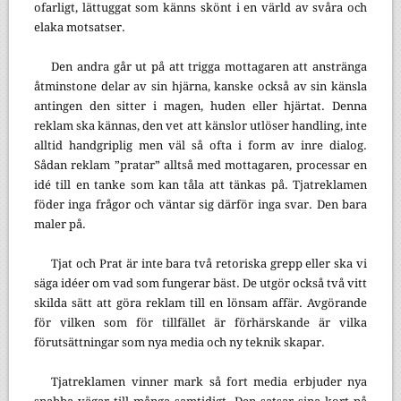
ofarligt, lättuggat som känns skönt i en värld av svåra och
elaka motsatser.
Den andra går ut på att trigga mottagaren att anstränga
åtminstone delar av sin hjärna, kanske också av sin känsla
antingen den sitter i magen, huden eller hjärtat. Denna
reklam ska kännas, den vet att känslor utlöser handling, inte
alltid handgriplig men väl så ofta i form av inre dialog.
Sådan reklam ”pratar” alltså med mottagaren, processar en
idé till en tanke som kan tåla att tänkas på. Tjatreklamen
föder inga frågor och väntar sig därför inga svar. Den bara
maler på.
Tjat och Prat är inte bara två retoriska grepp eller ska vi
säga idéer om vad som fungerar bäst. De utgör också två vitt
skilda sätt att göra reklam till en lönsam affär. Avgörande
för vilken som för tillfället är förhärskande är vilka
förutsättningar som nya media och ny teknik skapar.
Tjatreklamen vinner mark så fort media erbjuder nya