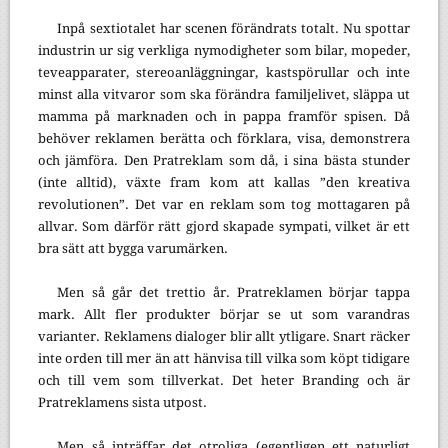
Inpå sextiotalet har scenen förändrats totalt. Nu spottar
industrin ur sig verkliga nymodigheter som bilar, mopeder,
teveapparater, stereoanläggningar, kastspörullar och inte
minst alla vitvaror som ska förändra familjelivet, släppa ut
mamma på marknaden och in pappa framför spisen. Då
behöver reklamen berätta och förklara, visa, demonstrera
och jämföra. Den Pratreklam som då, i sina bästa stunder
(inte alltid), växte fram kom att kallas ”den kreativa
revolutionen”. Det var en reklam som tog mottagaren på
allvar. Som därför rätt gjord skapade sympati, vilket är ett
bra sätt att bygga varumärken.
Men så går det trettio år. Pratreklamen börjar tappa
mark. Allt fler produkter börjar se ut som varandras
varianter. Reklamens dialoger blir allt ytligare. Snart räcker
inte orden till mer än att hänvisa till vilka som köpt tidigare
och till vem som tillverkat. Det heter Branding och är
Pratreklamens sista utpost.
Men så inträffar det otroliga (egentligen ett naturligt