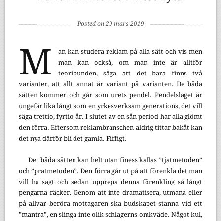
Posted on 29 mars 2019
M
an kan studera reklam på alla sätt och vis men
man kan också, om man inte är alltför
teoribunden, säga att det bara finns två
varianter, att allt annat är variant på varianten. De båda
sätten kommer och går som urets pendel. Pendelslaget är
ungefär lika långt som en yrkesverksam generations, det vill
säga trettio, fyrtio år. I slutet av en sån period har alla glömt
den förra. Eftersom reklambranschen aldrig tittar bakåt kan
det nya därför bli det gamla. Fiffigt.
Det båda sätten kan helt utan finess kallas ”tjatmetoden”
och ”pratmetoden”. Den förra går ut på att förenkla det man
vill ha sagt och sedan upprepa denna förenkling så långt
pengarna räcker. Genom att inte dramatisera, utmana eller
på allvar beröra mottagaren ska budskapet stanna vid ett
”mantra”, en slinga inte olik schlagerns omkväde. Något kul,