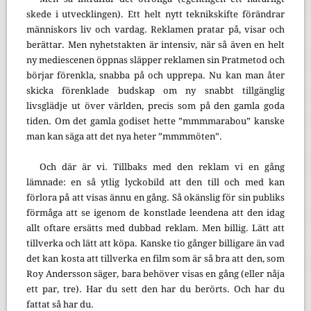
skede i utvecklingen). Ett helt nytt teknikskifte förändrar
människors liv och vardag. Reklamen pratar på, visar och
berättar. Men nyhetstakten är intensiv, när så även en helt
ny mediescenen öppnas släpper reklamen sin Pratmetod och
börjar förenkla, snabba på och upprepa. Nu kan man åter
skicka förenklade budskap om ny snabbt tillgänglig
livsglädje ut över världen, precis som på den gamla goda
tiden. Om det gamla godiset hette ”mmmmarabou” kanske
man kan säga att det nya heter ”mmmmöten”.
Och där är vi. Tillbaks med den reklam vi en gång
lämnade: en så ytlig lyckobild att den till och med kan
förlora på att visas ännu en gång. Så okänslig för sin publiks
förmåga att se igenom de konstlade leendena att den idag
allt oftare ersätts med dubbad reklam. Men billig. Lätt att
tillverka och lätt att köpa. Kanske tio gånger billigare än vad
det kan kosta att tillverka en film som är så bra att den, som
Roy Andersson säger, bara behöver visas en gång (eller nåja
ett par, tre). Har du sett den har du berörts. Och har du
fattat så har du.