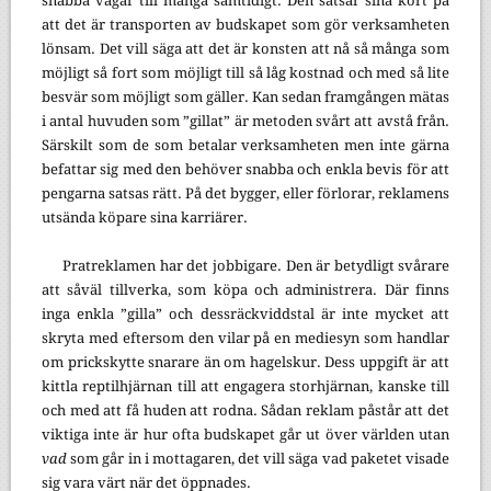
snabba vägar till många samtidigt. Den satsar sina kort på
att det är transporten av budskapet som gör verksamheten
lönsam. Det vill säga att det är konsten att nå så många som
möjligt så fort som möjligt till så låg kostnad och med så lite
besvär som möjligt som gäller. Kan sedan framgången mätas
i antal huvuden som ”gillat” är metoden svårt att avstå från.
Särskilt som de som betalar verksamheten men inte gärna
befattar sig med den behöver snabba och enkla bevis för att
pengarna satsas rätt. På det bygger, eller förlorar, reklamens
utsända köpare sina karriärer.
Pratreklamen har det jobbigare. Den är betydligt svårare
att såväl tillverka, som köpa och administrera. Där finns
inga enkla ”gilla” och dessräckviddstal är inte mycket att
skryta med eftersom den vilar på en mediesyn som handlar
om prickskytte snarare än om hagelskur. Dess uppgift är att
kittla reptilhjärnan till att engagera storhjärnan, kanske till
och med att få huden att rodna. Sådan reklam påstår att det
viktiga inte är hur ofta budskapet går ut över världen utan
vad
som går in i mottagaren, det vill säga vad paketet visade
sig vara värt när det öppnades.