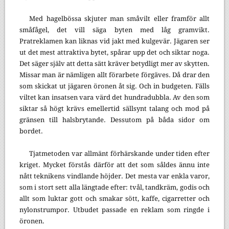
Med hagelbössa skjuter man småvilt eller framför allt
småfågel, det vill säga byten med låg gramvikt.
Pratreklamen kan liknas vid jakt med kulgevär. Jägaren ser
ut det mest attraktiva bytet, spårar upp det och siktar noga.
Det säger själv att detta sätt kräver betydligt mer av skytten.
Missar man är nämligen allt förarbete förgäves. Då drar den
som skickat ut jägaren öronen åt sig. Och in budgeten. Fälls
viltet kan insatsen vara värd det hundradubbla. Av den som
siktar så högt krävs emellertid sällsynt talang och mod på
gränsen till halsbrytande. Dessutom på båda sidor om
bordet.
Tjatmetoden var allmänt förhärskande under tiden efter
kriget. Mycket förstås därför att det som såldes ännu inte
nått teknikens vindlande höjder. Det mesta var enkla varor,
som i stort sett alla längtade efter: tvål, tandkräm, godis och
allt som luktar gott och smakar sött, kaffe, cigarretter och
nylonstrumpor. Utbudet passade en reklam som ringde i
öronen.