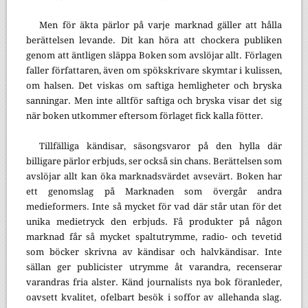
Men för äkta pärlor på varje marknad gäller att hålla
berättelsen levande. Dit kan höra att chockera publiken
genom att äntligen släppa Boken som avslöjar allt. Förlagen
faller författaren, även om spökskrivare skymtar i kulissen,
om halsen. Det viskas om saftiga hemligheter och bryska
sanningar. Men inte alltför saftiga och bryska visar det sig
när boken utkommer eftersom förlaget fick kalla fötter.
Tillfälliga kändisar, säsongsvaror på den hylla där
billigare pärlor erbjuds, ser också sin chans. Berättelsen som
avslöjar allt kan öka marknadsvärdet avsevärt. Boken har
ett genomslag på Marknaden som övergår andra
medieformers. Inte så mycket för vad där står utan för det
unika medietryck den erbjuds. Få produkter på någon
marknad får så mycket spaltutrymme, radio- och tevetid
som böcker skrivna av kändisar och halvkändisar. Inte
sällan ger publicister utrymme åt varandra, recenserar
varandras fria alster. Känd journalists nya bok föranleder,
oavsett kvalitet, ofelbart besök i soffor av allehanda slag.