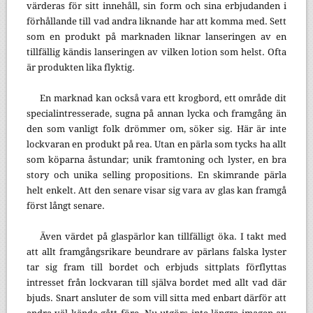
värderas för sitt innehåll, sin form och sina erbjudanden i
förhållande till vad andra liknande har att komma med. Sett
som en produkt på marknaden liknar lanseringen av en
tillfällig kändis lanseringen av vilken lotion som helst. Ofta
är produkten lika flyktig.
En marknad kan också vara ett krogbord, ett område dit
specialintresserade, sugna på annan lycka och framgång än
den som vanligt folk drömmer om, söker sig. Här är inte
lockvaran en produkt på rea. Utan en pärla som tycks ha allt
som köparna åstundar; unik framtoning och lyster, en bra
story och unika selling propositions. En skimrande pärla
helt enkelt. Att den senare visar sig vara av glas kan framgå
först långt senare.
Även värdet på glaspärlor kan tillfälligt öka. I takt med
att allt framgångsrikare beundrare av pärlans falska lyster
tar sig fram till bordet och erbjuds sittplats förflyttas
intresset från lockvaran till själva bordet med allt vad där
bjuds. Snart ansluter de som vill sitta med enbart därför att