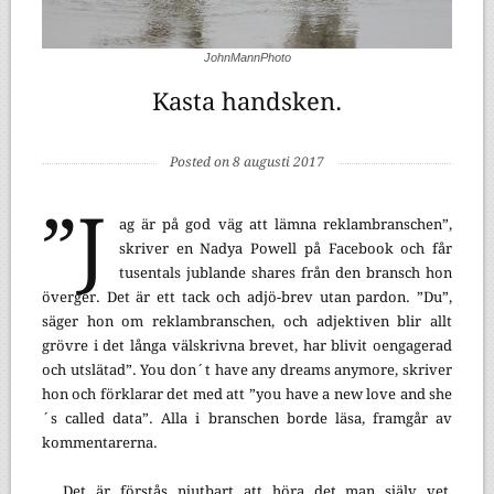
JohnMannPhoto
Kasta handsken.
Posted on 8 augusti 2017
”J
ag är på god väg att lämna reklambranschen”,
skriver en Nadya Powell på Facebook och får
tusentals jublande shares från den bransch hon
överger. Det är ett tack och adjö-brev utan pardon. ”Du”,
säger hon om reklambranschen, och adjektiven blir allt
grövre i det långa välskrivna brevet, har blivit oengagerad
och utslätad”. You don´t have any dreams anymore, skriver
hon och förklarar det med att ”you have a new love and she
´s called data”. Alla i branschen borde läsa, framgår av
kommentarerna.
Det är förstås njutbart att höra det man själv vet,