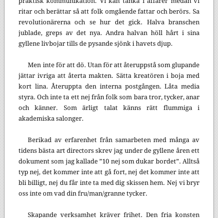
praktisk kommunikation. Vi kan tänka i affärer medan vi
ritar och berättar så att folk omgående fattar och berörs. Sa
revolutionärerna och se hur det gick. Halva branschen
jublade, greps av det nya. Andra halvan höll hårt i sina
gyllene livbojar tills de pysande sjönk i havets djup.
Men inte för att dö. Utan för att återuppstå som glupande
jättar ivriga att återta makten. Sätta kreatören i boja med
kort lina. Återuppta den interna postgången. Låta media
styra. Och inte ta ett nej från folk som bara tror, tycker, anar
och känner. Som ärligt talat känns rätt flummiga i
akademiska salonger.
Berikad av erfarenhet från samarbeten med många av
tidens bästa art directors skrev jag under de gyllene åren ett
dokument som jag kallade ”10 nej som dukar bordet”. Alltså
typ nej, det kommer inte att gå fort, nej det kommer inte att
bli billigt, nej du får inte ta med dig skissen hem. Nej vi bryr
oss inte om vad din fru/man/granne tycker.
Skapande verksamhet kräver frihet. Den fria konsten