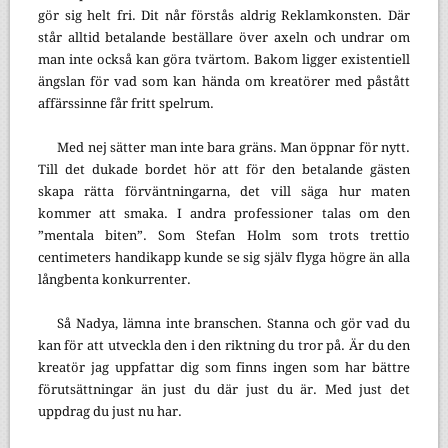
gör sig helt fri. Dit når förstås aldrig Reklamkonsten. Där
står alltid betalande beställare över axeln och undrar om
man inte också kan göra tvärtom. Bakom ligger existentiell
ängslan för vad som kan hända om kreatörer med påstått
affärssinne får fritt spelrum.
Med nej sätter man inte bara gräns. Man öppnar för nytt.
Till det dukade bordet hör att för den betalande gästen
skapa rätta förväntningarna, det vill säga hur maten
kommer att smaka. I andra professioner talas om den
”mentala biten”. Som Stefan Holm som trots trettio
centimeters handikapp kunde se sig själv flyga högre än alla
långbenta konkurrenter.
Så Nadya, lämna inte branschen. Stanna och gör vad du
kan för att utveckla den i den riktning du tror på. Är du den
kreatör jag uppfattar dig som finns ingen som har bättre
förutsättningar än just du där just du är. Med just det
uppdrag du just nu har.