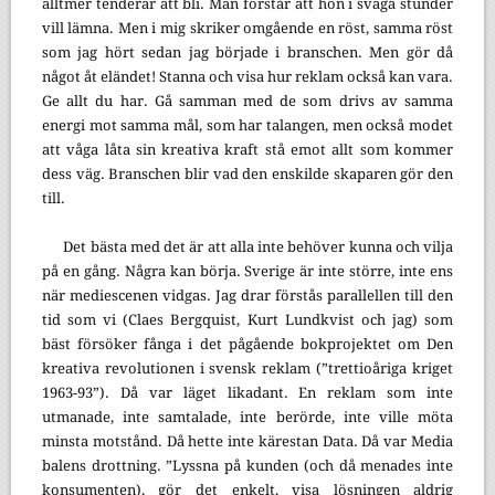
alltmer tenderar att bli. Man förstår att hon i svaga stunder
vill lämna. Men i mig skriker omgående en röst, samma röst
som jag hört sedan jag började i branschen. Men gör då
något åt eländet! Stanna och visa hur reklam också kan vara.
Ge allt du har. Gå samman med de som drivs av samma
energi mot samma mål, som har talangen, men också modet
att våga låta sin kreativa kraft stå emot allt som kommer
dess väg. Branschen blir vad den enskilde skaparen gör den
till.
Det bästa med det är att alla inte behöver kunna och vilja
på en gång. Några kan börja. Sverige är inte större, inte ens
när mediescenen vidgas. Jag drar förstås parallellen till den
tid som vi (Claes Bergquist, Kurt Lundkvist och jag) som
bäst försöker fånga i det pågående bokprojektet om Den
kreativa revolutionen i svensk reklam (”trettioåriga kriget
1963-93”). Då var läget likadant. En reklam som inte
utmanade, inte samtalade, inte berörde, inte ville möta
minsta motstånd. Då hette inte kärestan Data. Då var Media
balens drottning. ”Lyssna på kunden (och då menades inte
konsumenten), gör det enkelt, visa lösningen aldrig