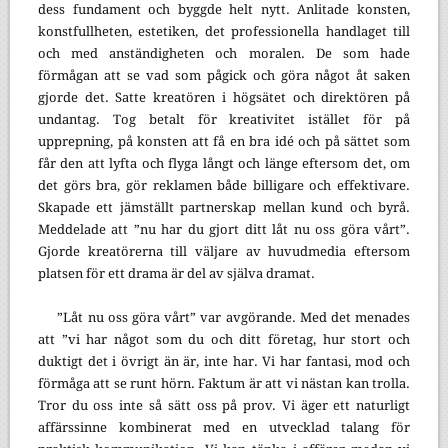
dess fundament och byggde helt nytt. Anlitade konsten,
konstfullheten, estetiken, det professionella handlaget till
och med anständigheten och moralen. De som hade
förmågan att se vad som pågick och göra något åt saken
gjorde det. Satte kreatören i högsätet och direktören på
undantag. Tog betalt för kreativitet istället för på
upprepning, på konsten att få en bra idé och på sättet som
får den att lyfta och flyga långt och länge eftersom det, om
det görs bra, gör reklamen både billigare och effektivare.
Skapade ett jämställt partnerskap mellan kund och byrå.
Meddelade att ”nu har du gjort ditt låt nu oss göra vårt”.
Gjorde kreatörerna till väljare av huvudmedia eftersom
platsen för ett drama är del av själva dramat.
”Låt nu oss göra vårt” var avgörande. Med det menades
att ”vi har något som du och ditt företag, hur stort och
duktigt det i övrigt än är, inte har. Vi har fantasi, mod och
förmåga att se runt hörn. Faktum är att vi nästan kan trolla.
Tror du oss inte så sätt oss på prov. Vi äger ett naturligt
affärssinne kombinerat med en utvecklad talang för