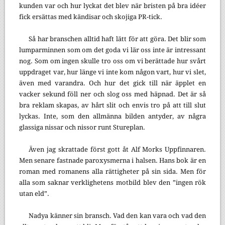
kunden var och hur lyckat det blev när bristen på bra idéer
fick ersättas med kändisar och skojiga PR-tick.
Så har branschen alltid haft lätt för att göra. Det blir som
lumparminnen som om det goda vi lär oss inte är intressant
nog. Som om ingen skulle tro oss om vi berättade hur svårt
uppdraget var, hur länge vi inte kom någon vart, hur vi slet,
även med varandra. Och hur det gick till när äpplet en
vacker sekund föll ner och slog oss med häpnad. Det är så
bra reklam skapas, av hårt slit och envis tro på att till slut
lyckas. Inte, som den allmänna bilden antyder, av några
glassiga nissar och nissor runt Stureplan.
Även jag skrattade först gott åt Alf Morks Uppfinnaren.
Men senare fastnade paroxysmerna i halsen. Hans bok är en
roman med romanens alla rättigheter på sin sida. Men för
alla som saknar verklighetens motbild blev den ”ingen rök
utan eld”.
Nadya känner sin bransch. Vad den kan vara och vad den