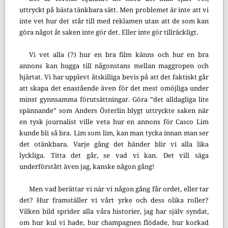
uttryckt på bästa tänkbara sätt. Men problemet är inte att vi
inte vet hur det står till med reklamen utan att de som kan
göra något åt saken inte gör det. Eller inte gör tillräckligt.
Vi vet alla (?) hur en bra film känns och hur en bra
annons kan hugga till någonstans mellan maggropen och
hjärtat. Vi har upplevt åtskilliga bevis på att det faktiskt går
att skapa det enastående även för det mest omöjliga under
minst gynnsamma förutsättningar. Göra ”det alldagliga lite
spännande” som Anders Österlin blygt uttryckte saken när
en tysk journalist ville veta hur en annons för Casco Lim
kunde bli så bra. Lim som lim, kan man tycka innan man ser
det otänkbara. Varje gång det händer blir vi alla lika
lyckliga. Titta det går, se vad vi kan. Det vill säga
underförstått även jag, kanske någon gång!
Men vad berättar vi när vi någon gång får ordet, eller tar
det? Hur framställer vi vårt yrke och dess olika roller?
Vilken bild sprider alla våra historier, jag har själv syndat,
om hur kul vi hade, hur champagnen flödade, hur korkad