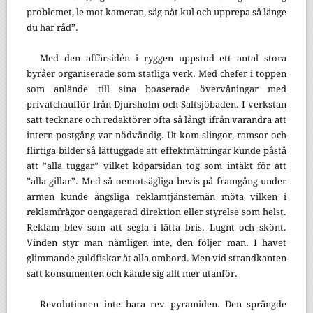
problemet, le mot kameran, säg nåt kul och upprepa så länge
du har råd”.
Med den affärsidén i ryggen uppstod ett antal stora
byråer organiserade som statliga verk. Med chefer i toppen
som anlände till sina boaserade övervåningar med
privatchaufför från Djursholm och Saltsjöbaden. I verkstan
satt tecknare och redaktörer ofta så långt ifrån varandra att
intern postgång var nödvändig. Ut kom slingor, ramsor och
flirtiga bilder så lättuggade att effektmätningar kunde påstå
att ”alla tuggar” vilket köparsidan tog som intäkt för att
”alla gillar”. Med så oemotsägliga bevis på framgång under
armen kunde ängsliga reklamtjänstemän möta vilken i
reklamfrågor oengagerad direktion eller styrelse som helst.
Reklam blev som att segla i lätta bris. Lugnt och skönt.
Vinden styr man nämligen inte, den följer man. I havet
glimmande guldfiskar åt alla ombord. Men vid strandkanten
satt konsumenten och kände sig allt mer utanför.
Revolutionen inte bara rev pyramiden. Den sprängde