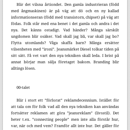
Blir det vilsna årtiondet. Den gamla industrieran (född
med ångmaskinen) är på väg att dö och en ny kallad
informationseran (född med transistorn, chipset) på väg att
födas. Folk står med ena benet i det gamla och andra i det
nya. Det känns ostadigt. Vad händer? Många särskilt
ungdomen blir osäker. Vad skall jag bli, var skall jag bo?
Flytta utomlands? Våga skaffa barn? Många ersätter
vilsenheten med ”ironi”. Jeansmärket Diesel tolkar tiden på
sitt sätt. Få vet vart den nya tekniken skall leda. I brist på
annat börjar man sälja företaget bakom. Branding blir
alltings lösen.
00-talet
Blir i stort ett ”förlorat” reklamdecennium. Istället för
att tala om för folk vad all den nya tekniken kan användas
fortsätter reklamen att göra ”jeansreklam” (livsstil). Det
heter t.ex. ”connecting people” men inte alla förstår hur,
var, när och med vem? Framför allt inte hur. Det gäller för