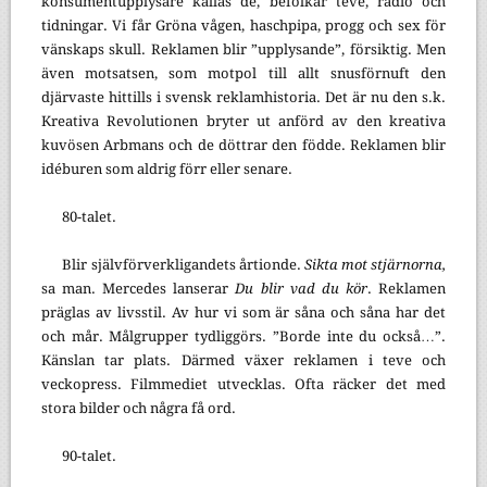
konsumentupplysare kallas de, befolkar teve, radio och
tidningar. Vi får Gröna vågen, haschpipa, progg och sex för
vänskaps skull. Reklamen blir ”upplysande”, försiktig. Men
även motsatsen, som motpol till allt snusförnuft den
djärvaste hittills i svensk reklamhistoria. Det är nu den s.k.
Kreativa Revolutionen bryter ut anförd av den kreativa
kuvösen Arbmans och de döttrar den födde. Reklamen blir
idéburen som aldrig förr eller senare.
80-talet.
Blir självförverkligandets årtionde.
Sikta mot stjärnorna,
sa man. Mercedes lanserar
Du blir vad du kör
. Reklamen
präglas av livsstil. Av hur vi som är såna och såna har det
och mår. Målgrupper tydliggörs. ”Borde inte du också…”.
Känslan tar plats. Därmed växer reklamen i teve och
veckopress. Filmmediet utvecklas. Ofta räcker det med
stora bilder och några få ord.
90-talet.