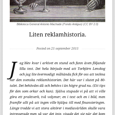
Biblioteca General Antonio Machade (Fondo Antiguo) (CC BY 2.0)
Liten reklamhistoria.
Posted on 25 september 2015
J
ag blev kvar i arkivet en stund och fann även följande
lilla text. Det hela började med att Torbjörn Lenskog
och jag lite övermodigt måhända fick för oss att teckna
ner den svenska reklamhistorien. Det här var i slutet på 80-
talet. Det behövdes då och behövs i än högre grad nu. (Ett tips
för den som orkar och kan). Själva stupade vi på att vi ville
göra ett praktverk, två volymer; en i text och en i bild, men
framför allt på att ingen ville hjälpa till med finansieringen.
Länge trodde vi att stora aktörer i mediavärlden skulle vara
intresserade men så var det inte, visade det sig när det kom