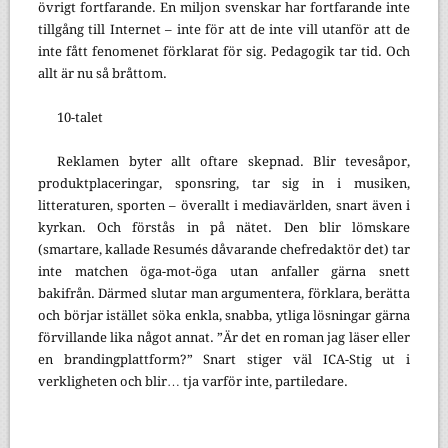
övrigt fortfarande. En miljon svenskar har fortfarande inte
tillgång till Internet – inte för att de inte vill utanför att de
inte fått fenomenet förklarat för sig. Pedagogik tar tid. Och
allt är nu så bråttom.
10-talet
Reklamen byter allt oftare skepnad. Blir tevesåpor,
produktplaceringar, sponsring, tar sig in i musiken,
litteraturen, sporten – överallt i mediavärlden, snart även i
kyrkan. Och förstås in på nätet. Den blir lömskare
(smartare, kallade Resumés dåvarande chefredaktör det) tar
inte matchen öga-mot-öga utan anfaller gärna snett
bakifrån. Därmed slutar man argumentera, förklara, berätta
och börjar istället söka enkla, snabba, ytliga lösningar gärna
förvillande lika något annat. ”Är det en roman jag läser eller
en brandingplattform?” Snart stiger väl ICA-Stig ut i
verkligheten och blir… tja varför inte, partiledare.