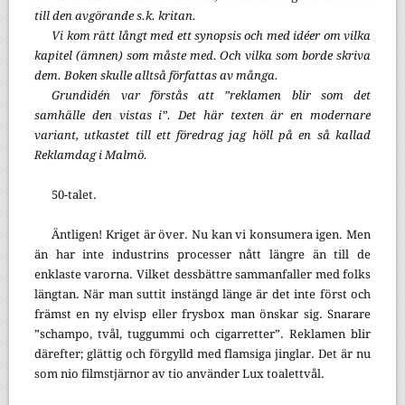
till den avgörande s.k. kritan.
Vi kom rätt långt med ett synopsis och med idéer om vilka
kapitel (ämnen) som måste med. Och vilka som borde skriva
dem. Boken skulle alltså författas av många.
Grundidén var förstås att ”reklamen blir som det
samhälle den vistas i”. Det här texten är en modernare
variant, utkastet till ett föredrag jag höll på en så kallad
Reklamdag i Malmö.
50-talet.
Äntligen! Kriget är över. Nu kan vi konsumera igen. Men
än har inte industrins processer nått längre än till de
enklaste varorna. Vilket dessbättre sammanfaller med folks
längtan. När man suttit instängd länge är det inte först och
främst en ny elvisp eller frysbox man önskar sig. Snarare
”schampo, tvål, tuggummi och cigarretter”. Reklamen blir
därefter; glättig och förgylld med flamsiga jinglar. Det är nu
som nio filmstjärnor av tio använder Lux toalettvål.