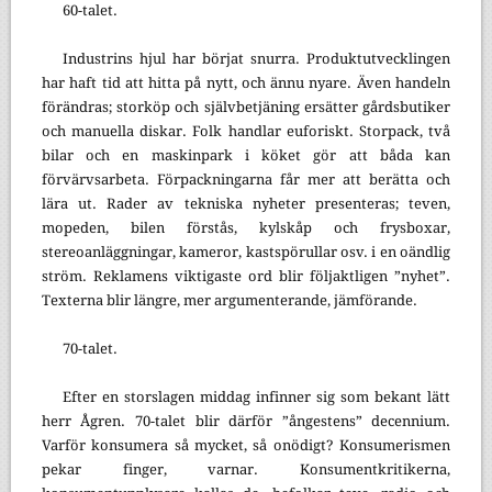
60-talet.
Industrins hjul har börjat snurra. Produktutvecklingen
har haft tid att hitta på nytt, och ännu nyare. Även handeln
förändras; storköp och självbetjäning ersätter gårdsbutiker
och manuella diskar. Folk handlar euforiskt. Storpack, två
bilar och en maskinpark i köket gör att båda kan
förvärvsarbeta. Förpackningarna får mer att berätta och
lära ut. Rader av tekniska nyheter presenteras; teven,
mopeden, bilen förstås, kylskåp och frysboxar,
stereoanläggningar, kameror, kastspörullar osv. i en oändlig
ström. Reklamens viktigaste ord blir följaktligen ”nyhet”.
Texterna blir längre, mer argumenterande, jämförande.
70-talet.
Efter en storslagen middag infinner sig som bekant lätt
herr Ågren. 70-talet blir därför ”ångestens” decennium.
Varför konsumera så mycket, så onödigt? Konsumerismen
pekar finger, varnar. Konsumentkritikerna,