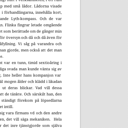
p med små lådor. Lådorna visade
 i förhandlingarna, innehålla kort,
evande Lyth-kompass. Och de var
in. Flinka fingrar letade omgående
et som berättade om de gånger min
för översyn och då och då även för
påfyllning. Vi såg på varandra och
man gjorde, men också att det man
e.
 var en tunn, timid sextioåring i
nliga svada man kunde vänta sig av
ag. Inte heller hans kompanjon var
väl mogen ålder och klädd i likadan
 ut deras blickar. Vad vill dessa
tt de tänkte. Och särskilt han, den
ständigt förekom på löpsedlarna
 intill.
sig vara firmans vd och den andre
n, det vill säga mekaniken.
Hela
 det inre tjänstgjorde som själva