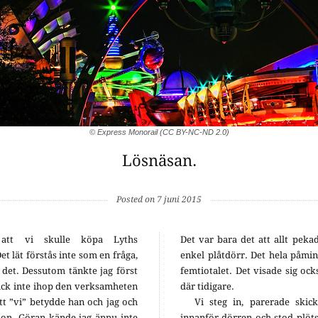
© Express Monorail (CC BY-NC-ND 2.0)
Lösnäsan.
Posted on 7 juni 2015
 att vi skulle köpa Lyths
Det var bara det att allt peka
t lät förstås inte som en fråga,
enkel plåtdörr. Det hela påmin
 det. Dessutom tänkte jag först
femtiotalet. Det visade sig ock
ick inte ihop den verksamheten
där tidigare.
t ”vi” betydde han och jag och
Vi steg in, parerade skick
on. Göran kände jag ännu inte
innanför dörren och stod plöts