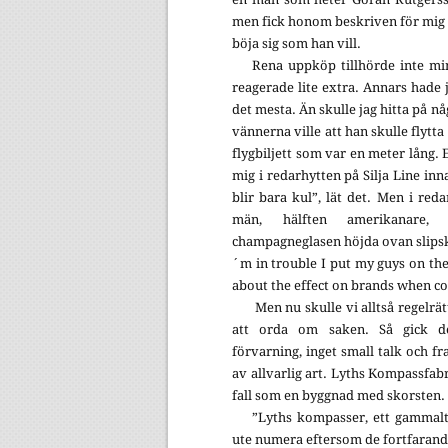
men fick honom beskriven för mig 
böja sig som han vill.
Rena uppköp tillhörde inte min
reagerade lite extra. Annars hade 
det mesta. Än skulle jag hitta på nå
vännerna ville att han skulle flytta
flygbiljett som var en meter lång. 
mig i redarhytten på Silja Line in
blir bara kul”, lät det. Men i reda
män, hälften amerikanare
champagneglasen höjda ovan slipsk
´m in trouble I put my guys on the
about the effect on brands when c
Men nu skulle vi alltså regelrät
att orda om saken. Så gick det
förvarning, inget small talk och fr
av allvarlig art. Lyths Kompassfabri
fall som en byggnad med skorsten.
”Lyths kompasser, ett gammal
ute numera eftersom de fortfarande 