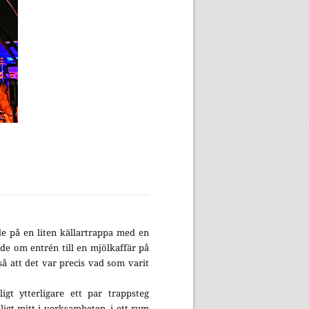
de på en liten källartrappa med en
de om entrén till en mjölkaffär på
så att det var precis vad som varit
ligt ytterligare ett par trappsteg
ligt mitt i verksamheten, i ett rum