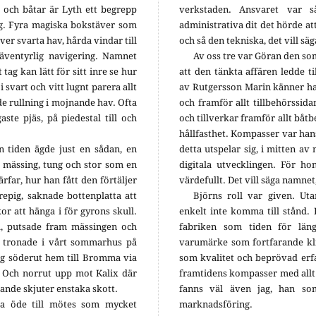
g och båtar är Lyth ett begrepp
verkstaden. Ansvaret var s
ng. Fyra magiska bokstäver som
administrativa dit det hörde at
er svarta hav, hårda vindar till
och så den tekniska, det vill sä
ventyrlig navigering. Namnet
Av oss tre var Göran den so
tag kan lätt för sitt inre se hur
att den tänkta affären ledde t
svart och vitt lugnt parera allt
av Rutgersson Marin känner ha
 rullning i mojnande hav. Ofta
och framför allt tillbehörssida
aste pjäs, på piedestal till och
och tillverkar framför allt båt
hållfasthet. Kompasser var ha
n tiden ägde just en sådan, en
detta utspelar sig, i mitten av 
 mässing, tung och stor som en
digitala utvecklingen. För h
ärfar, hur han fått den förtäljer
värdefullt. Det vill säga namnet
repig, saknade bottenplatta att
Björns roll var given. Ut
kor att hänga i för gyrons skull.
enkelt inte komma till stånd.
na, putsade fram mässingen och
fabriken som tiden för län
n tronade i vårt sommarhus på
varumärke som fortfarande kl
ng söderut hem till Bromma via
som kvalitet och beprövad erf
. Och norrut upp mot Kalix där
framtidens kompasser med allt
ande skjuter enstaka skott.
fanns väl även jag, han s
a öde till mötes som mycket
marknadsföring.