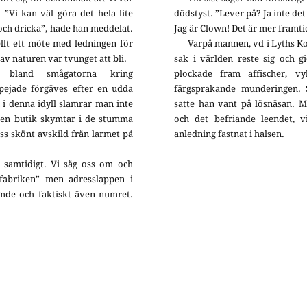
 ”Vi kan väl göra det hela lite
dödstyst. ”Lever på? Ja inte det 
a och dricka”, hade han meddelat.
Jag är Clown! Det är mer framtid 
llt ett möte med ledningen för
Varpå mannen, vd i Lyths K
v naturen var tvunget att bli.
sak i världen reste sig och g
 bland smågatorna kring
plockade fram affischer, 
pejade förgäves efter en udda
färgsprakande munderingen. 
i denna idyll slamrar man inte
satte han vant på lösnäsan. M
en butik skymtar i de stumma
och det befriande leendet, v
ss skönt avskild från larmet på
anledning fastnat i halsen.
samtidigt. Vi såg oss om och
 ”fabriken” men adresslappen i
ämde och faktiskt även numret.