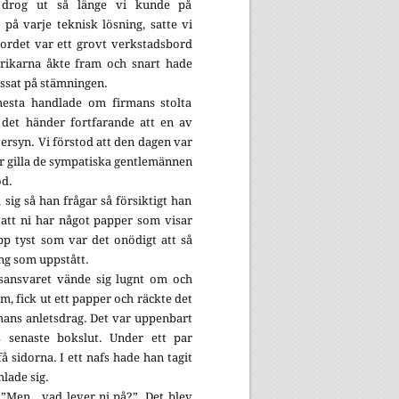
i drog ut så länge vi kunde på
 på varje teknisk lösning, satte vi
Bordet var ett grovt verkstadsbord
lrikarna åkte fram och snart hade
ossat på stämningen.
mesta handlade om firmans stolta
 det händer fortfarande att en av
ersyn. Vi förstod att den dagen var
er gilla de sympatiska gentlemännen
od.
a sig så han frågar så försiktigt han
å att ni har något papper som visar
pp tyst som var det onödigt att så
ng som uppstått.
ansvaret vände sig lugnt om och
om, fick ut ett papper och räckte det
 hans anletsdrag. Det var uppenbart
 senaste bokslut. Under ett par
å sidorna. I ett nafs hade han tagit
mlade sig.
gt ”Men…vad lever ni på?”. Det blev