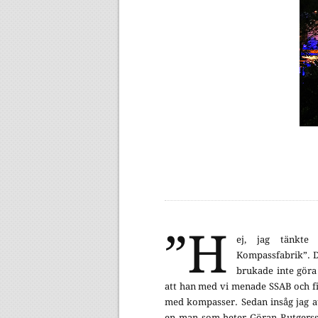
”H
ej, jag tänkte
Kompassfabrik”. De
brukade inte göra
att han med vi menade SSAB och f
med kompasser. Sedan insåg jag at
en man som heter Göran Rutgerss