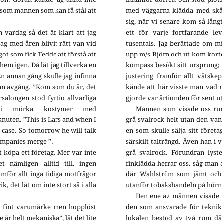
som mannen som kan få stål att
med väggarna klädda med skå
sig, när vi senare kom så långt
 vardag så det är klart att jag
ett för varje fortfarande l
jag med åren blivit rätt van vid
tusentals. Jag berättade om m
got som fick Tedde att förstå att
upp m/s Björn och ut kom kort
 hem igen. Då lät jag tillverka en
kompass besökt sitt ursprung; 
En annan gång skulle jag infinna
justering framför allt vätske
nan avgång. ”Kom som du är, det
kände att här visste man vad 
rsalongen stod fyrtio allvarliga
gjorde var årtionden för sent ut
, i mörka kostymer med
Mannen som visade oss runt
nuten. ”This is Lars and when I
grå svalrock helt utan den va
 case. So tomorrow he will talk
en som skulle sälja sitt föret
ompanies merge ”.
särskilt talträngd. Även han i 
t köpa ett företag. Mer var inte
grå svalrock. Förundran lyste
 nämligen alltid till, ingen
finklädda herrar oss, såg man a
amför allt inga tidiga motfrågor
där Wahlström som jämt och 
k, det lät om inte stort så i alla
utanför tobakshandeln på hörnet
Den ene av männen visade 
t fint varumärke men hopplöst
den som ansvarade för teknike
är helt mekaniska”, lät det lite
lokalen bestod av två rum där