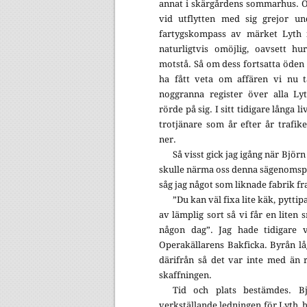
annat i skärgårdens sommarhus. Ob
vid utflytten med sig grejor un
fartygskompass av märket Lyth 
naturligtvis omöjlig, oavsett h
motstå. Så om dess fortsatta öden 
ha fått veta om affären vi nu t
noggranna register över alla Ly
rörde på sig. I sitt tidigare långa 
trotjänare som år efter år trafi
ner.
Så visst gick jag igång när Björ
skulle närma oss denna sägenomspu
såg jag något som liknade fabrik f
”Du kan väl fixa lite käk, pytti
av lämplig sort så vi får en liten s
någon dag”. Jag hade tidigare v
Operakällarens Bakficka. Byrån l
därifrån så det var inte med än r
skaffningen.
Tid och plats bestämdes. B
verkställande ledningen för Lyth, h