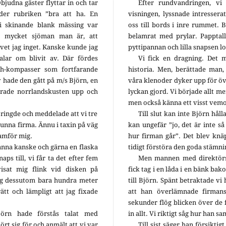
judna gäster flyttar in och tar
Efter rundvandringen, v
der rubriken ”bra att ha. En
visningen, lyssnade intresserat
i skinande blank mässing var
oss till bords i inre rummet. 
ur mycket sjöman man är, att
belamrat med prylar. Papptal
vet jag inget. Kanske kunde jag
pyttipannan och lilla snapsen l
alar om blivit av. Där fördes
Vi fick en dragning. Det 
th-kompasser som fortfarande
historia. Men, berättade man,
liv hade den gått på m/s Björn, en
våra klenoder dyker upp för öv
kerade norrlandskusten upp och
lyckan gjord. Vi började allt m
men också känna ett visst vem
n ringde och meddelade att vi tre
Till slut kan inte Björn håll
nna firma. Ännu i taxin på väg
kan ungefär ”jo, det är inte s
ramför mig.
hur firman går”. Det blev knä
panna kanske och gärna en flaska
tidigt förstöra den goda stämni
naps till, vi får ta det efter fem
Men mannen med direktörs
isat mig flink vid disken på
fick tag i en låda i en bänk bak
åg dessutom bara hundra meter
till Björn. Spänt betraktade vi
ätt och lämpligt att jag fixade
att han överlämnade firmans
sekunder flög blicken över de f
jörn hade förstås talat med
in allt. Vi riktigt såg hur han sa
ört sig för och anmält att vi var
Till sist säger han försikti