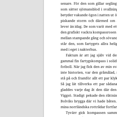
senare. För den som gillar seglin
som sätter sjömansblod i svallni
betyder vakande ögon i natten ut öv
piskande storm och därmed om ä
lever än idag. De som varit med ett 
den grafiskt vackra kompassrosen i 
mellan stampande gång och sövande
står den, som fartygets allra helig
med i eget i nakterhus.
Faktum är att jag själv vid de
gammal fin fartygskompass i solid
fotboll. När jag fick den av min sv
inte historien, var den gråmålad, 
stå på och framför allt ett par kly
Så jag lät tillverka ett par såda
gladdes varje dag åt den där de
Viggsö. Stadigt pekade den riktni
Bolviks brygga där vi hade båten
mina norrländska rottrådar fortfar
Tyvärr gick kompassen samm