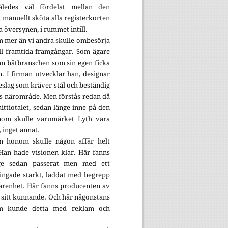
åledes väl fördelat mellan den
t manuellt sköta alla registerkorten
ga översynen, i rummet intill.
m mer än vi andra skulle ombesörja
ill framtida framgångar. Som ägare
n båtbranschen som sin egen ficka
n. I firman utvecklar han, designar
beslag som kräver stål och beständig
ns närområde. Men förstås redan då
nittiotalet, sedan länge inne på den
onom skulle varumärket Lyth vara
, inget annat.
an honom skulle någon affär helt
 Han hade visionen klar. Här fanns
ge sedan passerat men med ett
ingade starkt, laddat med begrepp
arenhet. Här fanns producenten av
 sitt kunnande. Och här någonstans
om kunde detta med reklam och