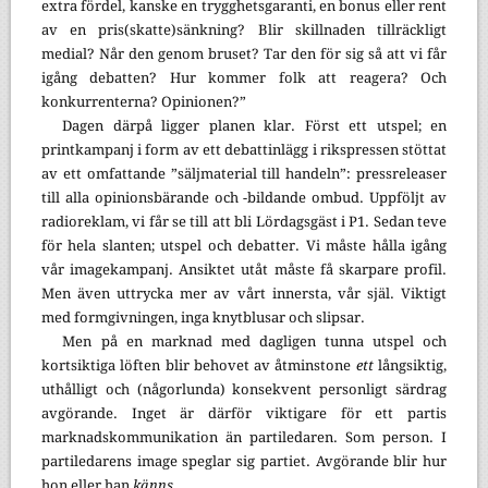
extra fördel, kanske en trygghetsgaranti, en bonus eller rent
av en pris(skatte)sänkning? Blir skillnaden tillräckligt
medial? Når den genom bruset? Tar den för sig så att vi får
igång debatten? Hur kommer folk att reagera? Och
konkurrenterna? Opinionen?”
Dagen därpå ligger planen klar. Först ett utspel; en
printkampanj i form av ett debattinlägg i rikspressen stöttat
av ett omfattande ”säljmaterial till handeln”: pressreleaser
till alla opinionsbärande och -bildande ombud. Uppföljt av
radioreklam, vi får se till att bli Lördagsgäst i P1. Sedan teve
för hela slanten; utspel och debatter. Vi måste hålla igång
vår imagekampanj. Ansiktet utåt måste få skarpare profil.
Men även uttrycka mer av vårt innersta, vår själ. Viktigt
med formgivningen, inga knytblusar och slipsar.
Men på en marknad med dagligen tunna utspel och
kortsiktiga löften blir behovet av åtminstone
ett
långsiktig,
uthålligt och (någorlunda) konsekvent personligt särdrag
avgörande. Inget är därför viktigare för ett partis
marknadskommunikation än partiledaren. Som person. I
partiledarens image speglar sig partiet. Avgörande blir hur
hon eller han
känns.