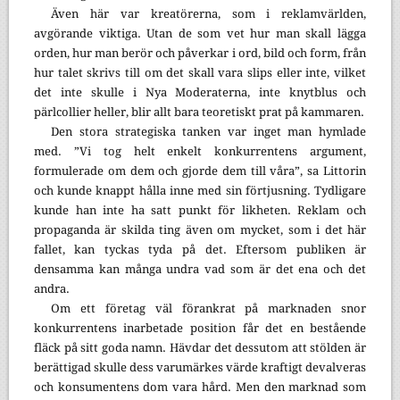
Även här var kreatörerna, som i reklamvärlden,
avgörande viktiga. Utan de som vet hur man skall lägga
orden, hur man berör och påverkar i ord, bild och form, från
hur talet skrivs till om det skall vara slips eller inte, vilket
det inte skulle i Nya Moderaterna, inte knytblus och
pärlcollier heller, blir allt bara teoretiskt prat på kammaren.
Den stora strategiska tanken var inget man hymlade
med. ”Vi tog helt enkelt konkurrentens argument,
formulerade om dem och gjorde dem till våra”, sa Littorin
och kunde knappt hålla inne med sin förtjusning. Tydligare
kunde han inte ha satt punkt för likheten. Reklam och
propaganda är skilda ting även om mycket, som i det här
fallet, kan tyckas tyda på det. Eftersom publiken är
densamma kan många undra vad som är det ena och det
andra.
Om ett företag väl förankrat på marknaden snor
konkurrentens inarbetade position får det en bestående
fläck på sitt goda namn. Hävdar det dessutom att stölden är
berättigad skulle dess varumärkes värde kraftigt devalveras
och konsumentens dom vara hård. Men den marknad som