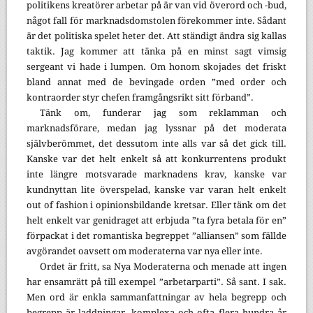
politikens kreatörer arbetar på är van vid överord och -bud,
något fall för marknadsdomstolen förekommer inte. Sådant
är det politiska spelet heter det. Att ständigt ändra sig kallas
taktik. Jag kommer att tänka på en minst sagt vimsig
sergeant vi hade i lumpen. Om honom skojades det friskt
bland annat med de bevingade orden ”med order och
kontraorder styr chefen framgångsrikt sitt förband”.
Tänk om, funderar jag som reklamman och
marknadsförare, medan jag lyssnar på det moderata
självberömmet, det dessutom inte alls var så det gick till.
Kanske var det helt enkelt så att konkurrentens produkt
inte längre motsvarade marknadens krav, kanske var
kundnyttan lite överspelad, kanske var varan helt enkelt
out of fashion i opinionsbildande kretsar. Eller tänk om det
helt enkelt var genidraget att erbjuda ”ta fyra betala för en”
förpackat i det romantiska begreppet ”alliansen” som fällde
avgörandet oavsett om moderaterna var nya eller inte.
Ordet är fritt, sa Nya Moderaterna och menade att ingen
har ensamrätt på till exempel ”arbetarparti”. Så sant. I sak.
Men ord är enkla sammanfattningar av hela begrepp och
begrepp är laddningar, komplexa och ofta flera hundra år