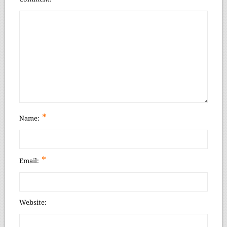
*
Name:
*
Email:
Website: