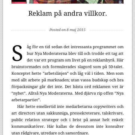
Reklam på andra villkor.
Posted on 8 maj 2015
S
åg för en tid sedan det intressanta programmet om
hur Nya Moderaterna blev till och trodde ett tag att
det var ett program om livet på en reklambyrå. Här
brainstormades och formulerades slagord som på 50-talet.
Konceptet hette ”arbetslinjen” och låg väl i tiden. Men som
med allt arbete på marknaden; utan vassa budskap och bra
förpackningar går det inte. Det bästa ord reklamen vet är
”nyhet”. Alltså Nya Moderaterna. Med djärva rip offen ”Nya
arbetarpartiet”.
Här hette emellertid inte medarbetarna copywriters och
art directors utan sakkunniga, pressekreterare, talskrivare,
public relation strateger och i brist på annat helt enkelt
kommunikatörer. Här kallas de dessutom inte konsulter
utan rådgivare, utredare och samordnare.