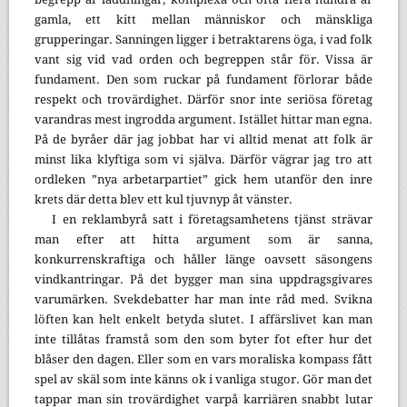
gamla, ett kitt mellan människor och mänskliga
grupperingar. Sanningen ligger i betraktarens öga, i vad folk
vant sig vid vad orden och begreppen står för. Vissa är
fundament. Den som ruckar på fundament förlorar både
respekt och trovärdighet. Därför snor inte seriösa företag
varandras mest ingrodda argument. Istället hittar man egna.
På de byråer där jag jobbat har vi alltid menat att folk är
minst lika klyftiga som vi själva. Därför vägrar jag tro att
ordleken ”nya arbetarpartiet” gick hem utanför den inre
krets där detta blev ett kul tjuvnyp åt vänster.
I en reklambyrå satt i företagsamhetens tjänst strävar
man efter att hitta argument som är sanna,
konkurrenskraftiga och håller länge oavsett säsongens
vindkantringar. På det bygger man sina uppdragsgivares
varumärken. Svekdebatter har man inte råd med. Svikna
löften kan helt enkelt betyda slutet. I affärslivet kan man
inte tillåtas framstå som den som byter fot efter hur det
blåser den dagen. Eller som en vars moraliska kompass fått
spel av skäl som inte känns ok i vanliga stugor. Gör man det
tappar man sin trovärdighet varpå karriären snabbt lutar