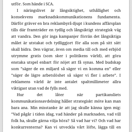
utför. Som hände i SCA.
I näringslivet är långsiktighet, uthållighet och
konsekvens marknadskommunikationens fundamenta.
Därför gräver en bra reklambyrå djupt i kundens affärsplan
tills där framträder en tydlig och långsiktigt strategisk väg
att vandra. Den gör inga kampanjer förrän det långsiktiga
målet är utstakat och tydliggjort för alla som på sitt sätt
skall bidra. Den vägrar, även om media till och med erbjöd
utrymme gratis (som sker i politikens värld), att göra
enstaka utspel enbart för nöjet att få synas. Med budskap
som ”säger de en miljard så säger vi en komma en” eller
”säger de lägre arbetslöshet så säger vi fler i arbete”. I
reklamens värld är inte antalet spaltmillimeter allra
viktigast utan vad de fylls med.
Hur det låter när partikansliets
kommunikationsavdelning håller strategiskt möte kan man
bara ana. Min misstanke är att jag skulle känna igen mig:
”Vad pågår i tiden idag, vad händer på marknaden, vad vill
folk ha, skulle gärna vilja höra? Så vad har vi? Och vad har
konkurrenterna? Kan vi utveckla vårt löfte, lägga till en